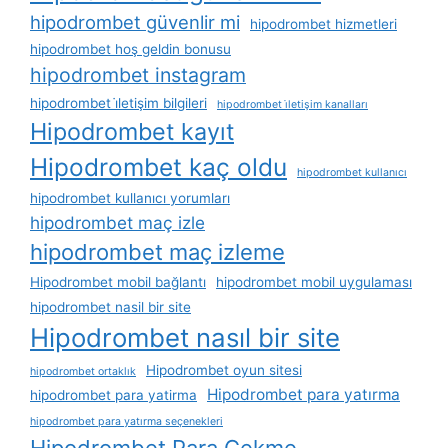
hipodrombet güvenlir mi
hipodrombet hizmetleri
hipodrombet hoş geldin bonusu
hipodrombet instagram
hipodrombet i̇letişim bilgileri
hipodrombet i̇letişim kanalları
Hipodrombet kayıt
Hipodrombet kaç oldu
hipodrombet kullanıcı
hipodrombet kullanıcı yorumları
hipodrombet maç izle
hipodrombet maç izleme
Hipodrombet mobil bağlantı
hipodrombet mobil uygulaması
hipodrombet nasil bir site
Hipodrombet nasıl bir site
Hipodrombet oyun sitesi
hipodrombet ortaklık
Hipodrombet para yatırma
hipodrombet para yatirma
hipodrombet para yatırma seçenekleri
Hipodrombet Para Çekme