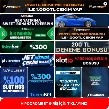
×
HIPODROMBET GİRİŞ İÇİN TIKLAYINIZ!