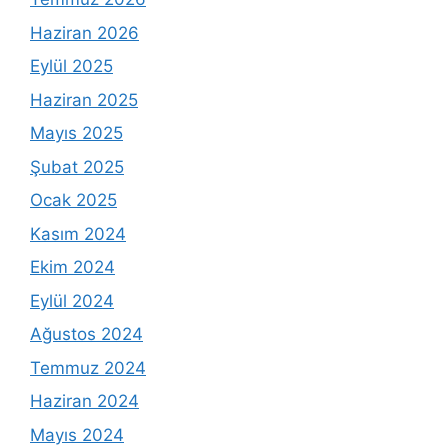
Haziran 2026
Eylül 2025
Haziran 2025
Mayıs 2025
Şubat 2025
Ocak 2025
Kasım 2024
Ekim 2024
Eylül 2024
Ağustos 2024
Temmuz 2024
Haziran 2024
Mayıs 2024