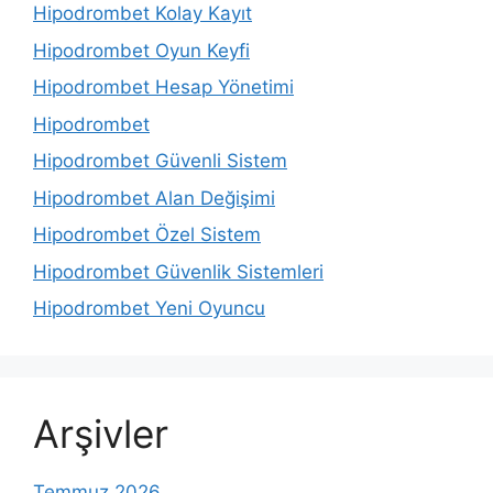
Hipodrombet Kolay Kayıt
Hipodrombet Oyun Keyfi
Hipodrombet Hesap Yönetimi
Hipodrombet
Hipodrombet Güvenli Sistem
Hipodrombet Alan Değişimi
Hipodrombet Özel Sistem
Hipodrombet Güvenlik Sistemleri
Hipodrombet Yeni Oyuncu
Arşivler
Temmuz 2026