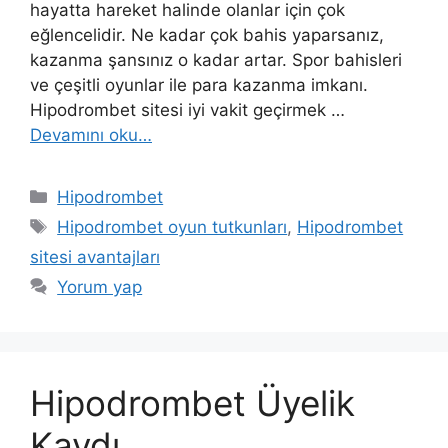
hayatta hareket halinde olanlar için çok
eğlencelidir. Ne kadar çok bahis yaparsanız,
kazanma şansınız o kadar artar. Spor bahisleri
ve çeşitli oyunlar ile para kazanma imkanı.
Hipodrombet sitesi iyi vakit geçirmek …
Devamını oku…
Kategoriler
Hipodrombet
Etiketler
Hipodrombet oyun tutkunları
,
Hipodrombet
sitesi avantajları
Yorum yap
Hipodrombet Üyelik
Kaydı