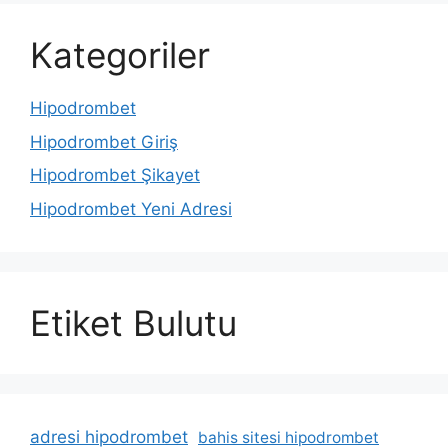
Kategoriler
Hipodrombet
Hipodrombet Giriş
Hipodrombet Şikayet
Hipodrombet Yeni Adresi
Etiket Bulutu
adresi hipodrombet
bahis sitesi hipodrombet