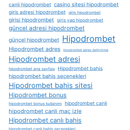
casino sitesi hipodrombet
canli hipodrombet
giris adresi hipodrombet
giris hipodrombet
girisi hipodrombet
giris yap hipodrombet
güncel adresi hipodrombet
Hipodrombet
güncel hipodrombet
Hipodrombet adres
hipodrombet adres değiştirme
Hipodrombet adresi
Hipodrombet bahis
hipodrombet ana sayfası
hipodrombet bahis seçenekleri
Hipodrombet bahis sitesi
Hipodrombet bonus
hipodrombet canli
hipodrombet bonus kullanımı
hipodrombet canli maç izle
Hipodrombet canlı bahis
hipodrombet canlı bahis seçenekleri