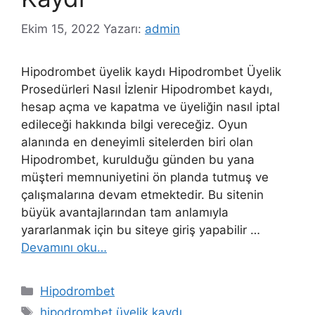
Ekim 15, 2022
Yazarı:
admin
Hipodrombet üyelik kaydı Hipodrombet Üyelik
Prosedürleri Nasıl İzlenir Hipodrombet kaydı,
hesap açma ve kapatma ve üyeliğin nasıl iptal
edileceği hakkında bilgi vereceğiz. Oyun
alanında en deneyimli sitelerden biri olan
Hipodrombet, kurulduğu günden bu yana
müşteri memnuniyetini ön planda tutmuş ve
çalışmalarına devam etmektedir. Bu sitenin
büyük avantajlarından tam anlamıyla
yararlanmak için bu siteye giriş yapabilir …
Devamını oku…
Kategoriler
Hipodrombet
Etiketler
hipodrombet üyelik kaydı