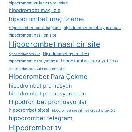
hipodrombet kullanıcı yorumları
hipodrombet maç izle
hipodrombet maç izleme
Hipodrombet mobil bağlantı
hipodrombet mobil uygulaması
hipodrombet nasil bir site
Hipodrombet nasıl bir site
Hipodrombet oyun sitesi
hipodrombet ortaklık
Hipodrombet para yatırma
hipodrombet para yatirma
hipodrombet para yatırma seçenekleri
Hipodrombet Para Çekme
hipodrombet promosyon
hipodrombet promosyon kodu
Hipodrombet promosyonları
hipodrombet sitesi
hipodrombet sosyal medya casino sektörü
hipodrombet telegram
Hipodrombet tv