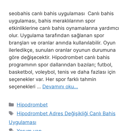
seobahis canlı bahis uygulaması Canlı bahis
uygulaması, bahis meraklılarının spor
etkinliklerine canlı bahis oynamalarına yardımcı
olur. Uygulama tarafından sağlanan spor
branşları ve oranlar anında kullanılabilir. Oyun
ilerledikçe, sunulan oranlar oyunun durumuna
göre değişecektir. Hipodrombet canlı bahis
programının spor dallarından bazıları; futbol, ​​​​
basketbol, ​​​​voleybol, tenis ve daha fazlası için
seçenekler var. Her spor farklı tahmin
seçenekleri …
Devamını oku…
Kategoriler
Hipodrombet
Etiketler
Hipodrombet Adres Değişikliği Canlı Bahis
Uygulaması