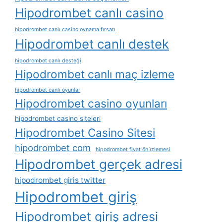
Hipodrombet canlı casino
hipodrombet canlı casino oynama fırsatı
Hipodrombet canlı destek
hipodrombet canlı desteği
Hipodrombet canlı maç izleme
hipodrombet canlı oyunlar
Hipodrombet casino oyunları
hipodrombet casino siteleri
Hipodrombet Casino Sitesi
hipodrombet com
hipodrombet fiyat ön i̇zlemesi
Hipodrombet gerçek adresi
hipodrombet giris twitter
Hipodrombet giriş
Hipodrombet giriş adresi