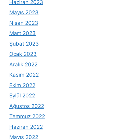
Haziran 2023
Mayıs 2023
Nisan 2023
Mart 2023
Şubat 2023
Ocak 2023
Aralık 2022
Kasım 2022
Ekim 2022
Eylül 2022
Ağustos 2022
Temmuz 2022
Haziran 2022
Mayıs 2022