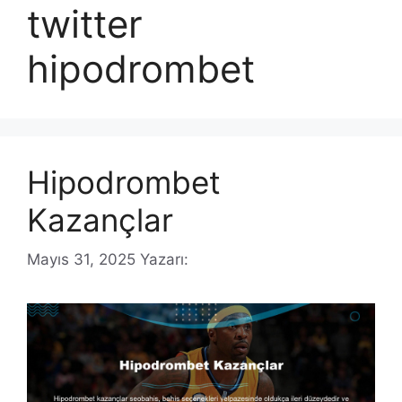
twitter
hipodrombet
Hipodrombet
Kazançlar
Mayıs 31, 2025
Yazarı: