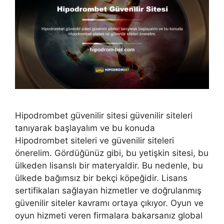
Hipodrombet güvenilir sitesi güvenilir siteleri
tanıyarak başlayalım ve bu konuda
Hipodrombet siteleri ve güvenilir siteleri
önerelim. Gördüğünüz gibi, bu yetişkin sitesi, bu
ülkeden lisanslı bir materyaldir. Bu nedenle, bu
ülkede bağımsız bir bekçi köpeğidir. Lisans
sertifikaları sağlayan hizmetler ve doğrulanmış
güvenilir siteler kavramı ortaya çıkıyor. Oyun ve
oyun hizmeti veren firmalara bakarsanız global