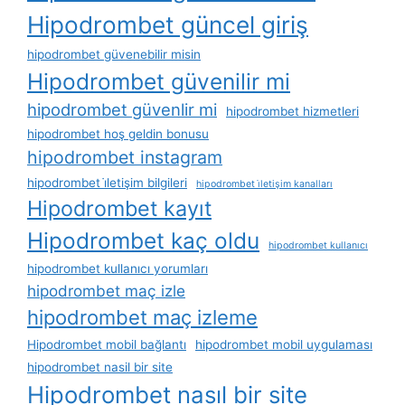
Hipodrombet güncel giriş
hipodrombet güvenebilir misin
Hipodrombet güvenilir mi
hipodrombet güvenlir mi
hipodrombet hizmetleri
hipodrombet hoş geldin bonusu
hipodrombet instagram
hipodrombet i̇letişim bilgileri
hipodrombet i̇letişim kanalları
Hipodrombet kayıt
Hipodrombet kaç oldu
hipodrombet kullanıcı
hipodrombet kullanıcı yorumları
hipodrombet maç izle
hipodrombet maç izleme
Hipodrombet mobil bağlantı
hipodrombet mobil uygulaması
hipodrombet nasil bir site
Hipodrombet nasıl bir site