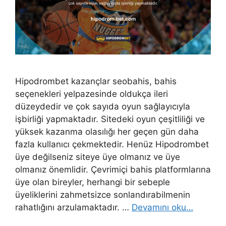
Hipodrombet kazançlar seobahis, bahis
seçenekleri yelpazesinde oldukça ileri
düzeydedir ve çok sayıda oyun sağlayıcıyla
işbirliği yapmaktadır. Sitedeki oyun çeşitliliği ve
yüksek kazanma olasılığı her geçen gün daha
fazla kullanıcı çekmektedir. Henüz Hipodrombet
üye değilseniz siteye üye olmanız ve üye
olmanız önemlidir. Çevrimiçi bahis platformlarına
üye olan bireyler, herhangi bir sebeple
üyeliklerini zahmetsizce sonlandırabilmenin
rahatlığını arzulamaktadır. …
Devamını oku…