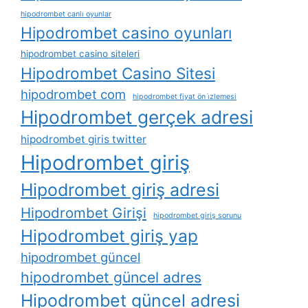
hipodrombet canlı oyunlar
Hipodrombet casino oyunları
hipodrombet casino siteleri
Hipodrombet Casino Sitesi
hipodrombet com
hipodrombet fiyat ön i̇zlemesi
Hipodrombet gerçek adresi
hipodrombet giris twitter
Hipodrombet giriş
Hipodrombet giriş adresi
Hipodrombet Girişi
hipodrombet giriş sorunu
Hipodrombet giriş yap
hipodrombet güncel
hipodrombet güncel adres
Hipodrombet güncel adresi