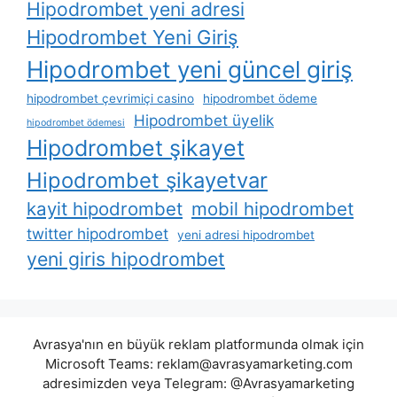
Hipodrombet yeni adresi
Hipodrombet Yeni Giriş
Hipodrombet yeni güncel giriş
hipodrombet çevrimiçi casino
hipodrombet ödeme
Hipodrombet üyelik
hipodrombet ödemesi
Hipodrombet şikayet
Hipodrombet şikayetvar
kayit hipodrombet
mobil hipodrombet
twitter hipodrombet
yeni adresi hipodrombet
yeni giris hipodrombet
Avrasya'nın en büyük reklam platformunda olmak için
Microsoft Teams:
reklam@avrasyamarketing.com
adresimizden veya Telegram: @Avrasyamarketing