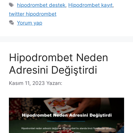
Etiketler
hipodrombet destek
,
Hipodrombet kayıt
,
twitter hipodrombet
Yorum yap
Hipodrombet Neden
Adresini Değiştirdi
Kasım 11, 2023
Yazarı: