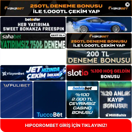
×
HIPODROMBET GİRİŞ İÇİN TIKLAYINIZ!