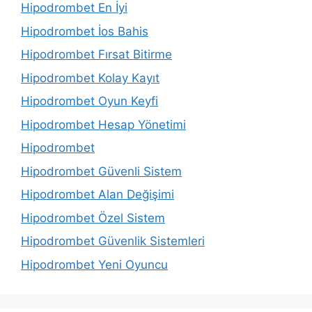
Hipodrombet En İyi
Hipodrombet İos Bahis
Hipodrombet Fırsat Bitirme
Hipodrombet Kolay Kayıt
Hipodrombet Oyun Keyfi
Hipodrombet Hesap Yönetimi
Hipodrombet
Hipodrombet Güvenli Sistem
Hipodrombet Alan Değişimi
Hipodrombet Özel Sistem
Hipodrombet Güvenlik Sistemleri
Hipodrombet Yeni Oyuncu