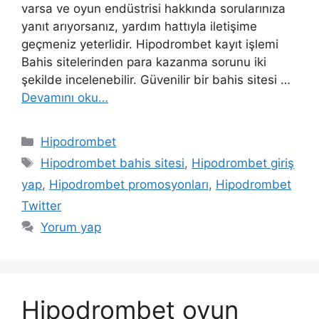
varsa ve oyun endüstrisi hakkında sorularınıza
yanıt arıyorsanız, yardım hattıyla iletişime
geçmeniz yeterlidir. Hipodrombet kayıt işlemi
Bahis sitelerinden para kazanma sorunu iki
şekilde incelenebilir. Güvenilir bir bahis sitesi …
Devamını oku…
Kategoriler
Hipodrombet
Etiketler
Hipodrombet bahis sitesi
,
Hipodrombet giriş
yap
,
Hipodrombet promosyonları
,
Hipodrombet
Twitter
Yorum yap
Hipodrombet oyun