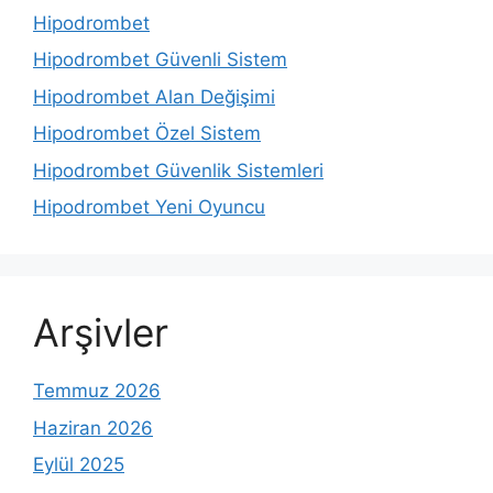
Hipodrombet
Hipodrombet Güvenli Sistem
Hipodrombet Alan Değişimi
Hipodrombet Özel Sistem
Hipodrombet Güvenlik Sistemleri
Hipodrombet Yeni Oyuncu
Arşivler
Temmuz 2026
Haziran 2026
Eylül 2025