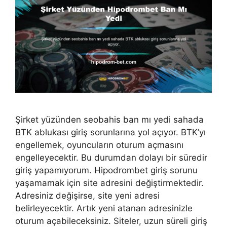
Şirket yüzünden seobahis ban mı yedi sahada
BTK ablukası giriş sorunlarına yol açıyor. BTK’yı
engellemek, oyuncuların oturum açmasını
engelleyecektir. Bu durumdan dolayı bir süredir
giriş yapamıyorum. Hipodrombet giriş sorunu
yaşamamak için site adresini değiştirmektedir.
Adresiniz değişirse, site yeni adresi
belirleyecektir. Artık yeni atanan adresinizle
oturum açabileceksiniz. Siteler, uzun süreli giriş