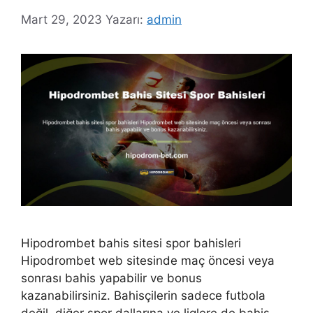
Mart 29, 2023
Yazarı:
admin
Hipodrombet bahis sitesi spor bahisleri
Hipodrombet web sitesinde maç öncesi veya
sonrası bahis yapabilir ve bonus
kazanabilirsiniz. Bahisçilerin sadece futbola