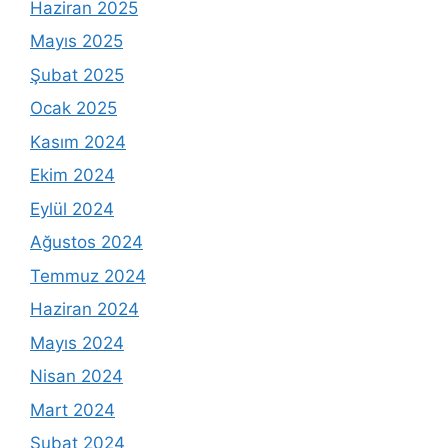
Haziran 2025
Mayıs 2025
Şubat 2025
Ocak 2025
Kasım 2024
Ekim 2024
Eylül 2024
Ağustos 2024
Temmuz 2024
Haziran 2024
Mayıs 2024
Nisan 2024
Mart 2024
Şubat 2024