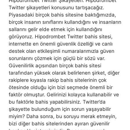
Hipodrombet Twitter Şikayetleri. Hipodrombet
Twitter şikayetleri konusunu tartışacağız.
Piyasadaki birçok bahis sitesine baktığımızda,
birçok insanın sınıflarını kullandığını ve insanların
sallarını gelir elde etmek için kullandığını
görüyoruz. Hipodrombet Twitter bahis sitesi,
internette en önemli güvenlik özelliği ve canlı
destek olan etkileşimli numaralarımızla güven
sorunlarını çözmek için güçlü bir sözü var.
Güvenilirlik açısından birçok bahis sitesi
tarafından yüksek olarak belirlenen şirket, diğer
rakiplere kıyasla rakip bahis sitelerinin çok
ötesinde olduğu için bizi seçmede önemli bir
faktör olmuştur. Gelirinizi kolayca kullanabilir ve
bu faktörle bahis yapabilirsiniz. Twitter’da
şikayette bulunduğum için sorun yaşayabilir
miyim? Daha sonra, bu soruyu merak etmeyin,
bizi diğer bahis sitelerinden ayıran güvenilir