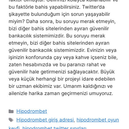
bu faktörle bahis yapabilirsiniz. Twitter’da
şikayette bulunduğum için sorun yaşayabilir
miyim? Daha sonra, bu soruyu merak etmeyin,
bizi diğer bahis sitelerinden ayıran güvenilir
bankacılık sistemimizdir. Bu soruyu merak
etmeyin, bizi diğer bahis sitelerinden ayıran
güvenilir bankacılık sistemimizdir. Evinizin veya
işinizin konforunda çay veya kahve içseniz bile,
zaten hesabınızda ve bu paranızı rahat ve
güvenilir hale getirmenizi sağlayacaktır. Büyük
veya küçük herhangi bir projeyi idare edebilen
bir uzman ekibimiz var. Umarım kaldığınızı ve
ailenizle harika zaman geçirmenizi umuyoruz.
Kategoriler
Hipodrombet
Etiketler
Hipodrombet giriş adresi
,
hipodrombet oyun
keyfi
,
hipodrombet twitter sınırları