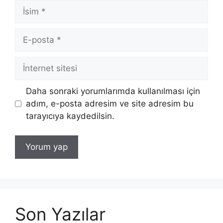
İsim
E-
posta
İnternet
sitesi
Daha sonraki yorumlarımda kullanılması için
adım, e-posta adresim ve site adresim bu
tarayıcıya kaydedilsin.
Son Yazılar