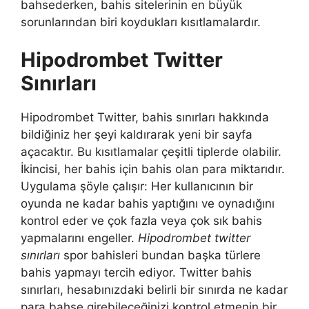
bahsederken, bahis sitelerinin en büyük
sorunlarından biri koydukları kısıtlamalardır.
Hipodrombet Twitter
Sınırları
Hipodrombet Twitter, bahis sınırları hakkında
bildiğiniz her şeyi kaldırarak yeni bir sayfa
açacaktır. Bu kısıtlamalar çeşitli tiplerde olabilir.
İkincisi, her bahis için bahis olan para miktarıdır.
Uygulama şöyle çalışır: Her kullanıcının bir
oyunda ne kadar bahis yaptığını ve oynadığını
kontrol eder ve çok fazla veya çok sık bahis
yapmalarını engeller.
Hipodrombet twitter
sınırları
spor bahisleri bundan başka türlere
bahis yapmayı tercih ediyor. Twitter bahis
sınırları, hesabınızdaki belirli bir sınırda ne kadar
para bahse girebileceğinizi kontrol etmenin bir