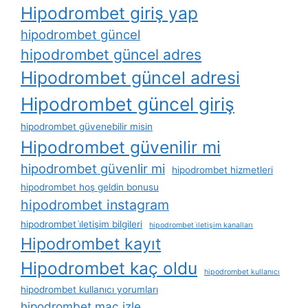
Hipodrombet giriş yap
hipodrombet güncel
hipodrombet güncel adres
Hipodrombet güncel adresi
Hipodrombet güncel giriş
hipodrombet güvenebilir misin
Hipodrombet güvenilir mi
hipodrombet güvenlir mi
hipodrombet hizmetleri
hipodrombet hoş geldin bonusu
hipodrombet instagram
hipodrombet i̇letişim bilgileri
hipodrombet i̇letişim kanalları
Hipodrombet kayıt
Hipodrombet kaç oldu
hipodrombet kullanıcı
hipodrombet kullanıcı yorumları
hipodrombet maç izle