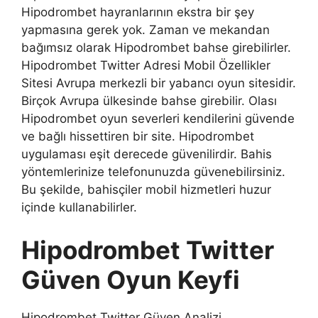
Hipodrombet hayranlarının ekstra bir şey
yapmasına gerek yok. Zaman ve mekandan
bağımsız olarak Hipodrombet bahse girebilirler.
Hipodrombet Twitter Adresi Mobil Özellikler
Sitesi Avrupa merkezli bir yabancı oyun sitesidir.
Birçok Avrupa ülkesinde bahse girebilir. Olası
Hipodrombet oyun severleri kendilerini güvende
ve bağlı hissettiren bir site. Hipodrombet
uygulaması eşit derecede güvenilirdir. Bahis
yöntemlerinize telefonunuzda güvenebilirsiniz.
Bu şekilde, bahisçiler mobil hizmetleri huzur
içinde kullanabilirler.
Hipodrombet Twitter
Güven Oyun Keyfi
Hipodrombet Twitter Güven Analizi