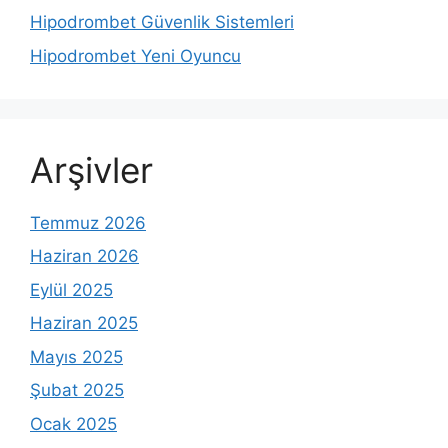
Hipodrombet Güvenlik Sistemleri
Hipodrombet Yeni Oyuncu
Arşivler
Temmuz 2026
Haziran 2026
Eylül 2025
Haziran 2025
Mayıs 2025
Şubat 2025
Ocak 2025