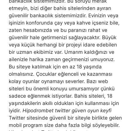
bankacılık sistemimizdir. Bu soruyu merak
etmeyin, bizi diğer bahis sitelerinden ayıran
güvenilir bankacılık sistemimizdir. Evinizin veya
işinizin konforunda çay veya kahve içseniz bile,
zaten hesabınızda ve bu paranızı rahat ve
güvenilir hale getirmenizi sağlayacaktır. Büyük
veya küçük herhangi bir projeyi idare edebilen
bir uzman ekibimiz var. Umarım kaldığınızı ve
ailenizle harika zaman geçirmenizi umuyoruz.
Bu siteye katılmak için en az 18 yaşında
olmalısınız. Çocuklar eğlenceli ve kazanması
kolay oyunlar oynamayı severler. Bazı web
siteleri bu önemli konuyu umursamıyor çünkü
sadece eğlenmek istiyorlar. Bahis siteleri, 18
yaşındakilerin akıllı oldukları için kullanması için
iyidir.
Hipodrombet twitter güven oyun keyfi
Twitter sitesinde güvenli bir siteyle birlikte gelen
mobil program size daha fazla bilgi söyleyebilir.