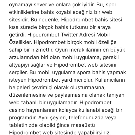
oynamayı sever ve onlara çok iyidir. Bu, spor
etkinliklerine bahis koyabileceğiniz bir web
sitesidir. Bu nedenle, Hipodrombet bahis sitesi
kısa sürede birçok bahis tutkunu bir araya
getirdi. Hipodrombet Twitter Adresi Mobil
Özellikler. Hipodrombet birçok mobil özelliğe
sahip bir hizmettir. Oyun meraklılarının en büyük
arzularından biri olan mobil uygulama, gerekli
altyapıyı sağlar ve Hipodrombet web sitesini
sergiler. Bu mobil uygulama spora bahis yapmak
isteyen Hipodrombet yardımcı olur. Kullanıcıların
belgeleri çevrimiçi olarak oluşturmasına,
düzenlemesine ve paylaşmasına olanak tanıyan
web tabanlı bir uygulamadır. Hipodrombet
casino hayranlarının kolayca kullanabileceği bir
programdır. Aynı şeyleri, telefonunuzda veya
tabletinizde olabildiğince masaüstü
Hipodrombet web sitesinde yapabilirsiniz.