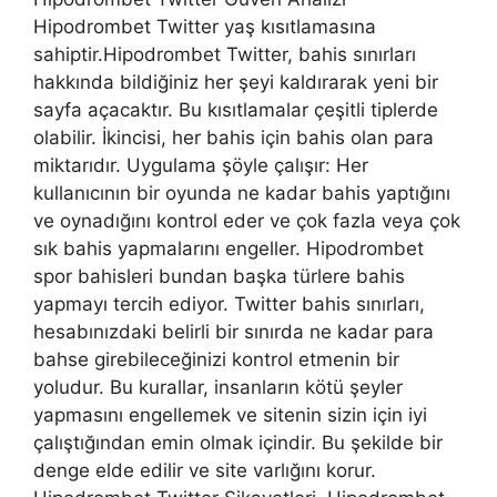
Hipodrombet Twitter yaş kısıtlamasına
sahiptir.Hipodrombet Twitter, bahis sınırları
hakkında bildiğiniz her şeyi kaldırarak yeni bir
sayfa açacaktır. Bu kısıtlamalar çeşitli tiplerde
olabilir. İkincisi, her bahis için bahis olan para
miktarıdır. Uygulama şöyle çalışır: Her
kullanıcının bir oyunda ne kadar bahis yaptığını
ve oynadığını kontrol eder ve çok fazla veya çok
sık bahis yapmalarını engeller. Hipodrombet
spor bahisleri bundan başka türlere bahis
yapmayı tercih ediyor. Twitter bahis sınırları,
hesabınızdaki belirli bir sınırda ne kadar para
bahse girebileceğinizi kontrol etmenin bir
yoludur. Bu kurallar, insanların kötü şeyler
yapmasını engellemek ve sitenin sizin için iyi
çalıştığından emin olmak içindir. Bu şekilde bir
denge elde edilir ve site varlığını korur.