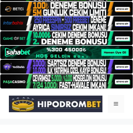
İçeriğe
atla
Menü