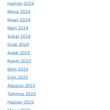
Haziran 2024
Mayıs 2024
Nisan 2024
Mart 2024
Şubat 2024
Ocak 2024
Aralık 2023
Kasım 2023
Ekim 2023
Eylül 2023
Ağustos 2023
Temmuz 2023
Haziran 2023