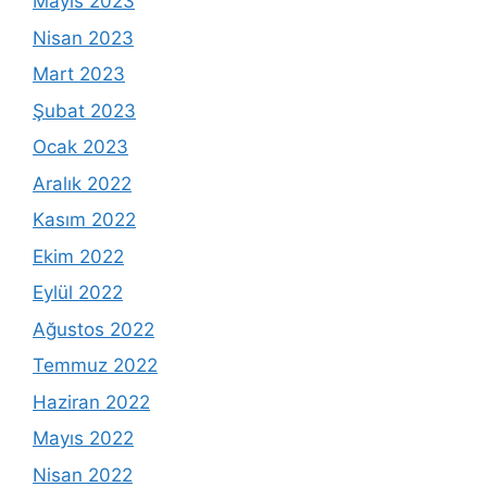
Mayıs 2023
Nisan 2023
Mart 2023
Şubat 2023
Ocak 2023
Aralık 2022
Kasım 2022
Ekim 2022
Eylül 2022
Ağustos 2022
Temmuz 2022
Haziran 2022
Mayıs 2022
Nisan 2022