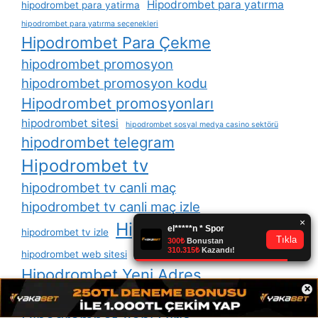
Hipodrombet para yatırma
hipodrombet para yatirma
hipodrombet para yatırma seçenekleri
Hipodrombet Para Çekme
hipodrombet promosyon
hipodrombet promosyon kodu
Hipodrombet promosyonları
hipodrombet sitesi
hipodrombet sosyal medya casino sektörü
hipodrombet telegram
Hipodrombet tv
hipodrombet tv canli maç
hipodrombet tv canli maç izle
Hipodrombet Twitter
hipodrombet tv izle
hipodrombet whatsapp
hipodrombet web sitesi
Hipodrombet Yeni Adres
×
Hipodrombet yeni adresi