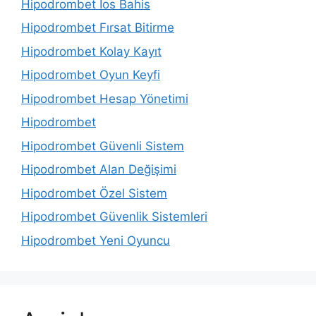
Hipodrombet İos Bahis
Hipodrombet Fırsat Bitirme
Hipodrombet Kolay Kayıt
Hipodrombet Oyun Keyfi
Hipodrombet Hesap Yönetimi
Hipodrombet
Hipodrombet Güvenli Sistem
Hipodrombet Alan Değişimi
Hipodrombet Özel Sistem
Hipodrombet Güvenlik Sistemleri
Hipodrombet Yeni Oyuncu