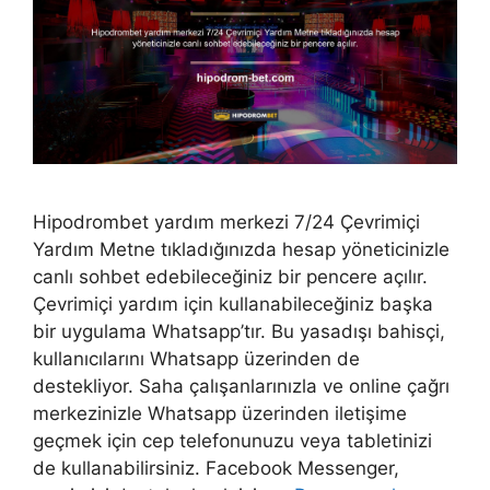
Hipodrombet yardım merkezi 7/24 Çevrimiçi
Yardım Metne tıkladığınızda hesap yöneticinizle
canlı sohbet edebileceğiniz bir pencere açılır.
Çevrimiçi yardım için kullanabileceğiniz başka
bir uygulama Whatsapp’tır. Bu yasadışı bahisçi,
kullanıcılarını Whatsapp üzerinden de
destekliyor. Saha çalışanlarınızla ve online çağrı
merkezinizle Whatsapp üzerinden iletişime
geçmek için cep telefonunuzu veya tabletinizi
de kullanabilirsiniz. Facebook Messenger,