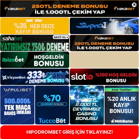
×
HIPODROMBET GİRİŞ İÇİN TIKLAYINIZ!