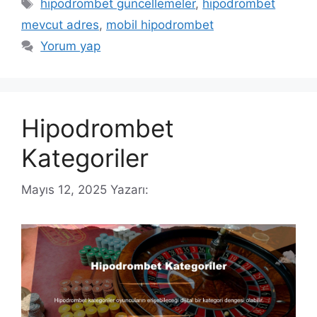
Etiketler
hipodrombet güncellemeler
,
hipodrombet
mevcut adres
,
mobil hipodrombet
Yorum yap
Hipodrombet
Kategoriler
Mayıs 12, 2025
Yazarı: