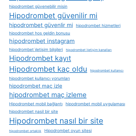
hipodrombet güvenebilir misin
Hipodrombet güvenilir mi
hipodrombet güvenlir mi
hipodrombet hizmetleri
hipodrombet hoş geldin bonusu
hipodrombet instagram
hipodrombet i̇letişim bilgileri
hipodrombet i̇letişim kanalları
Hipodrombet kayıt
Hipodrombet kaç oldu
hipodrombet kullanıcı
hipodrombet kullanıcı yorumları
hipodrombet maç izle
hipodrombet maç izleme
Hipodrombet mobil bağlantı
hipodrombet mobil uygulaması
hipodrombet nasil bir site
Hipodrombet nasıl bir site
Hipodrombet oyun sitesi
hipodrombet ortaklık