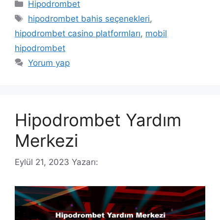
Kategoriler
Hipodrombet
Etiketler
hipodrombet bahis seçenekleri
,
hipodrombet casino platformları
,
mobil
hipodrombet
Yorum yap
Hipodrombet Yardım
Merkezi
Eylül 21, 2023
Yazarı: