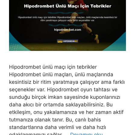
Hipodrombet ünlü maçı için tebrikler
Hipodrombet ünlü maçları, ünlü maçlarında
kesintisiz bir ritim yaratmaya çalışıyor ama farklı
seçenekler var. Hipodrombet oyun tahtası ve
sunduğu birçok imkan sayesinde kuponlarınızı
daha akıcı bir ortamda saklayabilirsiniz. Bu
etkileşim, onu yakalamanıza ve her zaman aktif
tutmanıza olanak tanır. Bu, canlı bahis
standartlarına daha verimli ve daha hızlı
odaklanmamızı sağlar. …
Devamını oku…