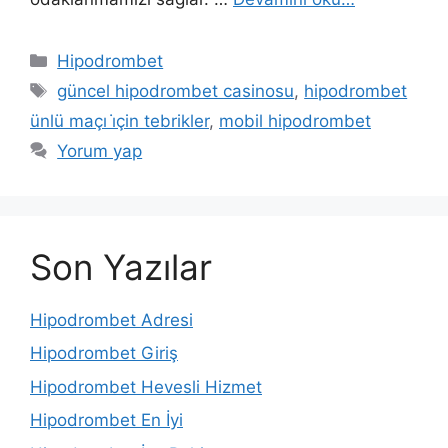
Kategoriler
Hipodrombet
Etiketler
güncel hipodrombet casinosu
,
hipodrombet
ünlü maçı i̇çin tebrikler
,
mobil hipodrombet
Yorum yap
Son Yazılar
Hipodrombet Adresi
Hipodrombet Giriş
Hipodrombet Hevesli Hizmet
Hipodrombet En İyi