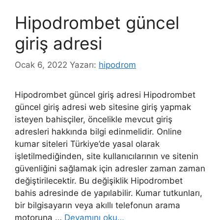
Hipodrombet güncel
giriş adresi
Ocak 6, 2022
Yazarı:
hipodrom
Hipodrombet güncel giriş adresi Hipodrombet
güncel giriş adresi web sitesine giriş yapmak
isteyen bahisçiler, öncelikle mevcut giriş
adresleri hakkında bilgi edinmelidir. Online
kumar siteleri Türkiye’de yasal olarak
işletilmediğinden, site kullanıcılarının ve sitenin
güvenliğini sağlamak için adresler zaman zaman
değiştirilecektir. Bu değişiklik Hipodrombet
bahis adresinde de yapılabilir. Kumar tutkunları,
bir bilgisayarın veya akıllı telefonun arama
motoruna …
Devamını oku…