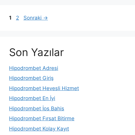
Yazı
Sayfa
Sayfa
1
2
Sonraki
→
dolaşımı
Son Yazılar
Hipodrombet Adresi
Hipodrombet Giriş
Hipodrombet Hevesli Hizmet
Hipodrombet En İyi
Hipodrombet İos Bahis
Hipodrombet Fırsat Bitirme
Hipodrombet Kolay Kayıt