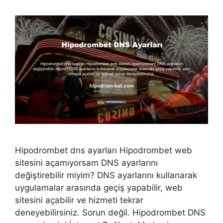
Hipodrombet dns ayarları Hipodrombet web
sitesini açamıyorsam DNS ayarlarını
değiştirebilir miyim? DNS ayarlarını kullanarak
uygulamalar arasında geçiş yapabilir, web
sitesini açabilir ve hizmeti tekrar
deneyebilirsiniz. Sorun değil. Hipodrombet DNS