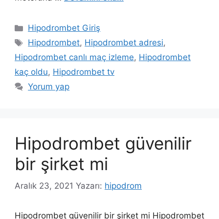
Kategoriler
Hipodrombet Giriş
Etiketler
Hipodrombet
,
Hipodrombet adresi
,
Hipodrombet canlı maç izleme
,
Hipodrombet
kaç oldu
,
Hipodrombet tv
Yorum yap
Hipodrombet güvenilir
bir şirket mi
Aralık 23, 2021
Yazarı:
hipodrom
Hipodrombet güvenilir bir şirket mi Hipodrombet