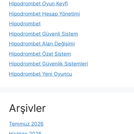
Hipodrombet Oyun Keyfi
Hipodrombet Hesap Yönetimi
Hipodrombet
Hipodrombet Güvenli Sistem
Hipodrombet Alan Değişimi
Hipodrombet Özel Sistem
Hipodrombet Güvenlik Sistemleri
Hipodrombet Yeni Oyuncu
Arşivler
Temmuz 2026
Haziran 2026