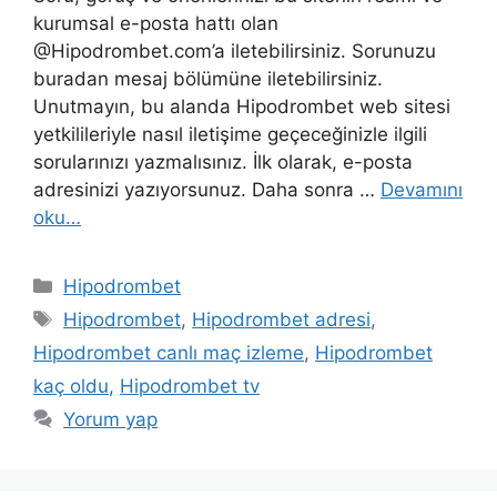
kurumsal e-posta hattı olan
@Hipodrombet.com’a iletebilirsiniz. Sorunuzu
buradan mesaj bölümüne iletebilirsiniz.
Unutmayın, bu alanda Hipodrombet web sitesi
yetkilileriyle nasıl iletişime geçeceğinizle ilgili
sorularınızı yazmalısınız. İlk olarak, e-posta
adresinizi yazıyorsunuz. Daha sonra …
Devamını
oku…
Kategoriler
Hipodrombet
Etiketler
Hipodrombet
,
Hipodrombet adresi
,
Hipodrombet canlı maç izleme
,
Hipodrombet
kaç oldu
,
Hipodrombet tv
Yorum yap