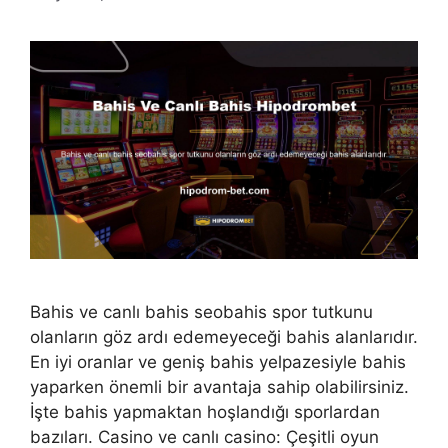
Bahis ve canlı bahis seobahis spor tutkunu
olanların göz ardı edemeyeceği bahis alanlarıdır.
En iyi oranlar ve geniş bahis yelpazesiyle bahis
yaparken önemli bir avantaja sahip olabilirsiniz.
İşte bahis yapmaktan hoşlandığı sporlardan
bazıları. Casino ve canlı casino: Çeşitli oyun