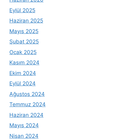
Eylül 2025
Haziran 2025
Mayıs 2025
Şubat 2025
Ocak 2025
Kasım 2024
Ekim 2024
Eylül 2024
Ağustos 2024
Temmuz 2024
Haziran 2024
Mayıs 2024
Nisan 2024