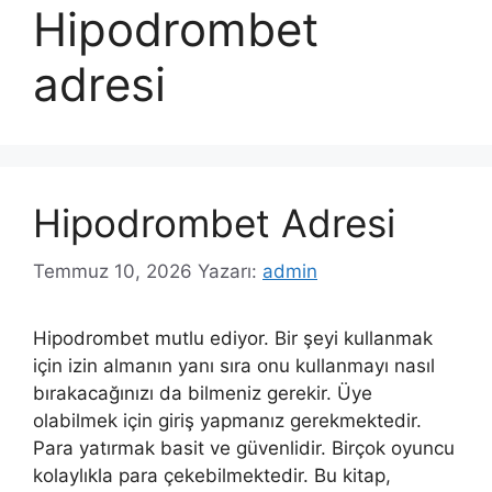
Hipodrombet
adresi
Hipodrombet Adresi
Temmuz 10, 2026
Yazarı:
admin
Hipodrombet mutlu ediyor. Bir şeyi kullanmak
için izin almanın yanı sıra onu kullanmayı nasıl
bırakacağınızı da bilmeniz gerekir. Üye
olabilmek için giriş yapmanız gerekmektedir.
Para yatırmak basit ve güvenlidir. Birçok oyuncu
kolaylıkla para çekebilmektedir. Bu kitap,