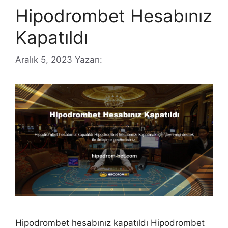
Hipodrombet Hesabınız
Kapatıldı
Aralık 5, 2023
Yazarı:
Hipodrombet hesabınız kapatıldı Hipodrombet