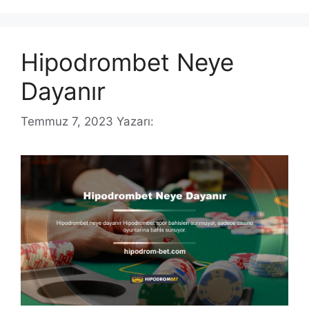
Hipodrombet Neye
Dayanır
Temmuz 7, 2023
Yazarı: