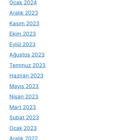
Ocak 2024
Aralık 2023
Kasım 2023
Ekim 2023
Eylül 2023
Ağustos 2023
Temmuz 2023
Haziran 2023
Mayıs 2023
Nisan 2023
Mart 2023
Şubat 2023
Ocak 2023
Aralık 2022