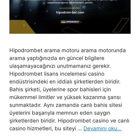
Hipodrombet arama motoru arama motorunda
arama yaptığınızda en güncel bilgilere
ulaşamayacağınızı unutmamanız gerekir.
Hipodrombet lisans incelemesi casino
endüstrisindeki en iddialı şirketlerden biridir.
Bahis şirketi, üyelerine spor bahisleri için
mükemmel limitler ve yüksek kazanma şansı
sunmaktadır. Aynı zamanda canlı bahis sitesi
üyelerini başarıyla memnun eden saygın
şirketlerden biridir. Hipodrombet casino ve canlı
casino hizmetleri, bu siteyi …
Devamını oku…