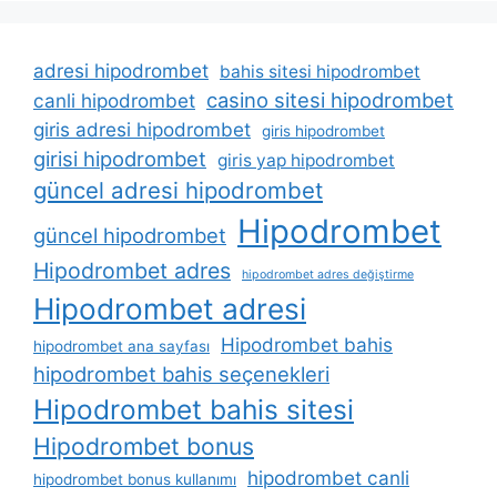
adresi hipodrombet
bahis sitesi hipodrombet
casino sitesi hipodrombet
canli hipodrombet
giris adresi hipodrombet
giris hipodrombet
girisi hipodrombet
giris yap hipodrombet
güncel adresi hipodrombet
Hipodrombet
güncel hipodrombet
Hipodrombet adres
hipodrombet adres değiştirme
Hipodrombet adresi
Hipodrombet bahis
hipodrombet ana sayfası
hipodrombet bahis seçenekleri
Hipodrombet bahis sitesi
Hipodrombet bonus
hipodrombet canli
hipodrombet bonus kullanımı