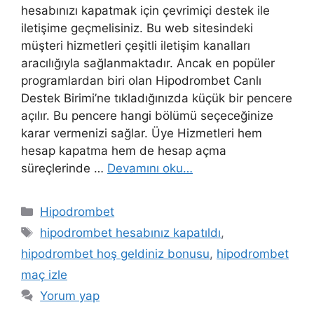
hesabınızı kapatmak için çevrimiçi destek ile
iletişime geçmelisiniz. Bu web sitesindeki
müşteri hizmetleri çeşitli iletişim kanalları
aracılığıyla sağlanmaktadır. Ancak en popüler
programlardan biri olan Hipodrombet Canlı
Destek Birimi’ne tıkladığınızda küçük bir pencere
açılır. Bu pencere hangi bölümü seçeceğinize
karar vermenizi sağlar. Üye Hizmetleri hem
hesap kapatma hem de hesap açma
süreçlerinde …
Devamını oku…
Kategoriler
Hipodrombet
Etiketler
hipodrombet hesabınız kapatıldı
,
hipodrombet hoş geldiniz bonusu
,
hipodrombet
maç izle
Yorum yap