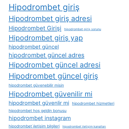
Hipodrombet giriş
Hipodrombet giriş adresi
Hipodrombet Girişi
hipodrombet giriş sorunu
Hipodrombet giriş yap
hipodrombet güncel
hipodrombet güncel adres
Hipodrombet güncel adresi
Hipodrombet güncel giriş
hipodrombet güvenebilir misin
Hipodrombet güvenilir mi
hipodrombet güvenlir mi
hipodrombet hizmetleri
hipodrombet hoş geldin bonusu
hipodrombet instagram
hipodrombet i̇letişim bilgileri
hipodrombet i̇letişim kanalları