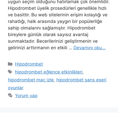
uygun seçim olduğunu hatırlamak çok önemlidir.
Hipodrombet üyelik prosedürleri genellikle hızlı
ve basittir. Bu web sitelerinin erişim kolaylığı ve
rahatlığı, halk arasında yaygın bir popülerliğe
sahip olmalarını sağlamıştır. Hipodrombet
bireylere günlük olarak sayısız avantaj
sunmaktadır. Becerilerinizi geliştirmenin ve
gelirinizi arttırmanın en etkili …
Devamını oku…
Kategoriler
Hipodrombet
Etiketler
hipodrombet eğlence etkinlikleri
,
hipodrombet maç izle
,
hipodrombet şans eseri
oyunlar
Yorum yap