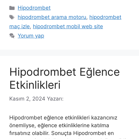
Kategoriler
Hipodrombet
Etiketler
hipodrombet arama motoru
,
hipodrombet
maç izle
,
hipodrombet mobil web site
Yorum yap
Hipodrombet Eğlence
Etkinlikleri
Kasım 2, 2024
Yazarı:
Hipodrombet eğlence etkinlikleri kazancınız
önemliyse, eğlence etkinliklerine katılma
fırsatınız olabilir. Sonuçta Hipodrombet en