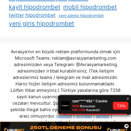
kayit hipodrombet
mobil hipodrombet
twitter hipodrombet
yeni adresi hipodrombet
yeni giris hipodrombet
Avrasya'nın en büyük reklam platformunda olmak için
Microsoft Teams:
reklam@avrasyamarketing.com
adresimizden veya Telegram: @Avrasyamarketing
adresimizden irtibat kurabilirsiniz. (Tek iletişim
adreslerimiz teams / telegram ve mail adresimizdir.
Harici hiçbir iletişim adresimiz bulunmamaktadır.
Lütfen itibar etmeyiniz.) Türkiye yasalarına göre 7258
sayılı kanun uyarınca yasa dışı bahis oynamanın
cezaları mevcuttur. Şu an bulunduğunuz site hiç bir
şekilde illegal bahis oyunları oynatmıyor ve oynamaya
aracı olmuyordur.
nextbet
|
orjinbet
|
jackbit
|
casinoramada
|
tophillbet
|
sterlinbet
|
palmibet
|
×
piyasabet