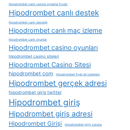
hipodrombet canlı casino oynama fırsatı
Hipodrombet canlı destek
hipodrombet canlı desteği
Hipodrombet canlı maç izleme
hipodrombet canlı oyunlar
Hipodrombet casino oyunları
hipodrombet casino siteleri
Hipodrombet Casino Sitesi
hipodrombet com
hipodrombet fiyat ön i̇zlemesi
Hipodrombet gerçek adresi
hipodrombet giris twitter
Hipodrombet giriş
Hipodrombet giriş adresi
Hipodrombet Girişi
hipodrombet giriş sorunu