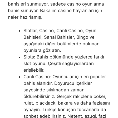
bahisleri sunmuyor, sadece casino oyunlarına
bahis sunuyor. Bakalım casino hayranları için
neler hazırlamış.
Slotlar, Casino, Canlı Casino, Oyun
Bahisleri, Sanal Bahisler, Bingo ve
aşağıdaki diğer bölümlerde bulunan
oyunlara göz atın.
Slots: Bahis bölümünde yüzlerce farklı
slot oyunu. Çeşitli sağlayıcılardan
erişilebilir.
Canlı Casino: Oyuncular için en popüler
bahis alanıdır. Doyurucu içerikler
sayesinde sıkılmadan zaman
öldürebilirsiniz. Gerçek rakiplerle poker,
rulet, blackjack, bakara ve daha fazlasını
oynayın. Türkçe konuşan tüccarlarla da
sohbet edebilirsiniz. Netent, ezugi, fazi