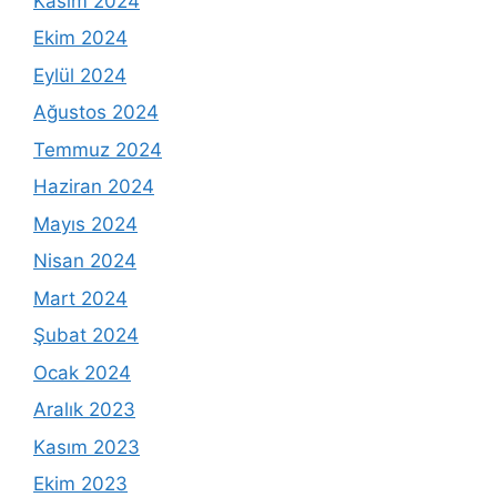
Kasım 2024
Ekim 2024
Eylül 2024
Ağustos 2024
Temmuz 2024
Haziran 2024
Mayıs 2024
Nisan 2024
Mart 2024
Şubat 2024
Ocak 2024
Aralık 2023
Kasım 2023
Ekim 2023