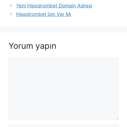
Yazı
Yeni Hipodrombet Domain Adresi
dolaşımı
Hipodrombet İzin Var Mı
Yorum yapın
Yorum