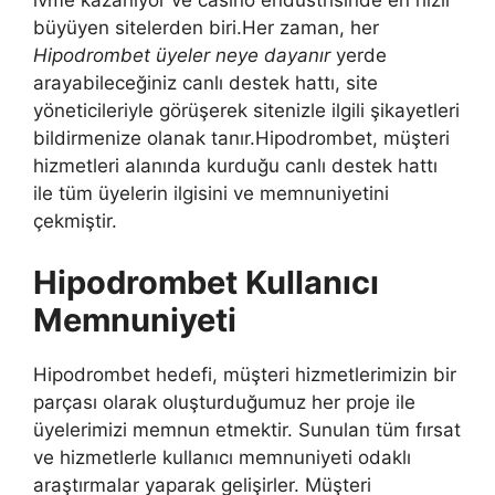
ivme kazanıyor ve casino endüstrisinde en hızlı
büyüyen sitelerden biri.Her zaman, her
Hipodrombet üyeler neye dayanır
yerde
arayabileceğiniz canlı destek hattı, site
yöneticileriyle görüşerek sitenizle ilgili şikayetleri
bildirmenize olanak tanır.Hipodrombet, müşteri
hizmetleri alanında kurduğu canlı destek hattı
ile tüm üyelerin ilgisini ve memnuniyetini
çekmiştir.
Hipodrombet Kullanıcı
Memnuniyeti
Hipodrombet hedefi, müşteri hizmetlerimizin bir
parçası olarak oluşturduğumuz her proje ile
üyelerimizi memnun etmektir. Sunulan tüm fırsat
ve hizmetlerle kullanıcı memnuniyeti odaklı
araştırmalar yaparak gelişirler. Müşteri