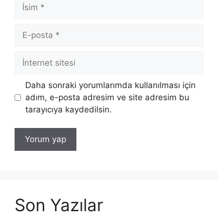
İsim
E-
posta
İnternet
sitesi
Daha sonraki yorumlarımda kullanılması için
adım, e-posta adresim ve site adresim bu
tarayıcıya kaydedilsin.
Son Yazılar