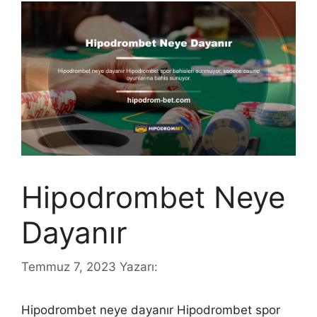
Hipodrombet Neye
Dayanır
Temmuz 7, 2023
Yazarı:
Hipodrombet neye dayanır Hipodrombet spor