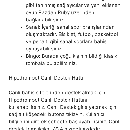
gibi tanınmış sağlayıcılar ve yeni eklenen
oyun Razdan Ruby üzerinden
bağlanabilirsiniz.
Sanal: İçeriği sanal spor branşlarından
oluşmaktadır. Bisiklet, futbol, ​​basketbol
ve penaltı gibi sanal sporlara bahis
oynayabilirsiniz.
Bingo: Burada çoğu kişinin bildiği klasik
tombala bulabilirsiniz.
Hipodrombet Canlı Destek Hattı
Canlı bahis sitelerinden destek almak için
Hipodrombet Canlı Destek Hattını
kullanabilirsiniz. Canlı Destek giriş yapmak için
sağ alt köşedeki butona tıklayın. Kullanıcı
bilgilerini girerek sohbete başlayabilirsiniz. Canlı
destek temsilcileri 7/24 hizmetinizdedir.