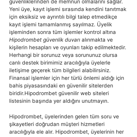
güvenliklerinden de memnun olmalarını sağlar.
Yeni üye, kayıt işlemi sırasında kendini tanıtmak
için eksiksiz ve ayrıntılı bilgi talep etmedikçe
kayıt işlemi tamamlanmış sayılmaz. Üyelik
işleminden sonra tüm işlemler kontrol altına
Hipodrombet güvenlik duvarı
alınmakta ve
kişilerin hesapları ve oyunları takip edilmektedir.
Herhangi bir sorunuz veya sorununuz olursa
canlı destek birimimiz aracılığıyla üyelerle
iletişime geçerek tüm bilgileri alabilirsiniz.
Finansal işlemler için her türlü önlemi aldığı için
bahis piyasasındaki en güvenilir sitelerden
biridir.Hipodrombet güvenilir web siteleri
listesinin başında yer aldığını unutmayın.
Hipodrombet, üyelerinden gelen tüm soru ve
şikayetleri doğrudan müşteri hizmetleri
aracılığıyla ele alır. Hipodrombet, üyelerinin her