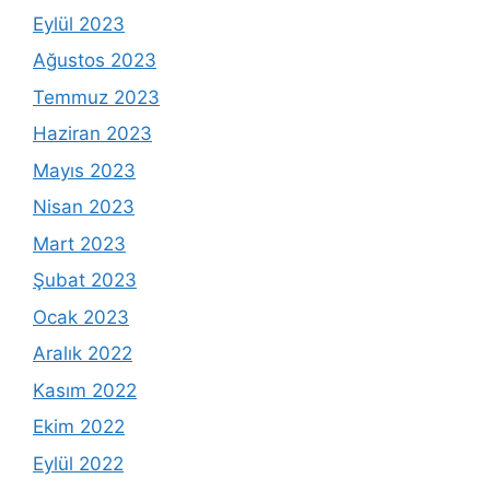
Eylül 2023
Ağustos 2023
Temmuz 2023
Haziran 2023
Mayıs 2023
Nisan 2023
Mart 2023
Şubat 2023
Ocak 2023
Aralık 2022
Kasım 2022
Ekim 2022
Eylül 2022