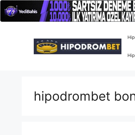
İçeriğe
atla
Hip
Hi
hipodrombet bon