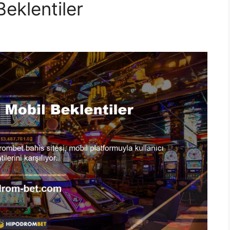
eklentiler