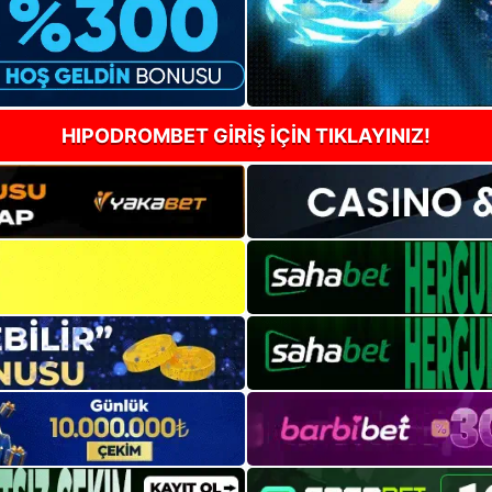
HIPODROMBET GİRİŞ İÇİN TIKLAYINIZ!