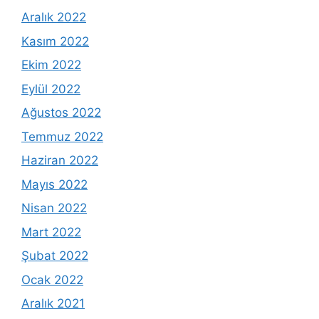
Aralık 2022
Kasım 2022
Ekim 2022
Eylül 2022
Ağustos 2022
Temmuz 2022
Haziran 2022
Mayıs 2022
Nisan 2022
Mart 2022
Şubat 2022
Ocak 2022
Aralık 2021