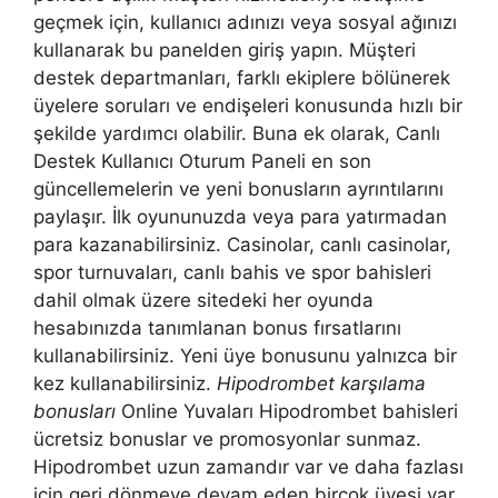
geçmek için, kullanıcı adınızı veya sosyal ağınızı
kullanarak bu panelden giriş yapın. Müşteri
destek departmanları, farklı ekiplere bölünerek
üyelere soruları ve endişeleri konusunda hızlı bir
şekilde yardımcı olabilir. Buna ek olarak, Canlı
Destek Kullanıcı Oturum Paneli en son
güncellemelerin ve yeni bonusların ayrıntılarını
paylaşır. İlk oyununuzda veya para yatırmadan
para kazanabilirsiniz. Casinolar, canlı casinolar,
spor turnuvaları, canlı bahis ve spor bahisleri
dahil olmak üzere sitedeki her oyunda
hesabınızda tanımlanan bonus fırsatlarını
kullanabilirsiniz. Yeni üye bonusunu yalnızca bir
kez kullanabilirsiniz.
Hipodrombet karşılama
bonusları
Online Yuvaları Hipodrombet bahisleri
ücretsiz bonuslar ve promosyonlar sunmaz.
Hipodrombet uzun zamandır var ve daha fazlası
için geri dönmeye devam eden birçok üyesi var.