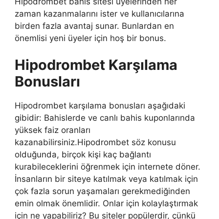
Hipodrombet bahis sitesi üyelerinden her
zaman kazanmalarını ister ve kullanıcılarına
birden fazla avantaj sunar. Bunlardan en
önemlisi yeni üyeler için hoş bir bonus.
Hipodrombet Karşılama
Bonusları
Hipodrombet karşılama bonusları aşağıdaki
gibidir: Bahislerde ve canlı bahis kuponlarında
yüksek faiz oranları
kazanabilirsiniz.Hipodrombet söz konusu
olduğunda, birçok kişi kaç bağlantı
kurabileceklerini öğrenmek için internete döner.
İnsanların bir siteye katılmak veya katılmak için
çok fazla sorun yaşamaları gerekmediğinden
emin olmak önemlidir. Onlar için kolaylaştırmak
için ne yapabiliriz? Bu siteler popülerdir, çünkü