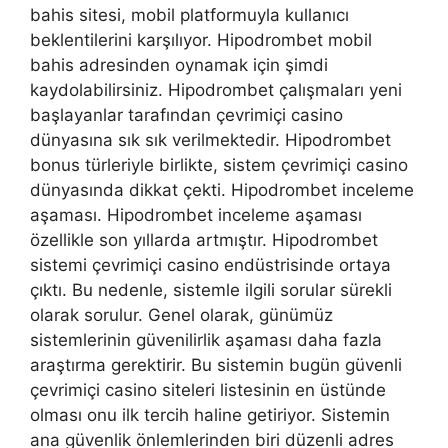
bahis sitesi, mobil platformuyla kullanıcı
beklentilerini karşılıyor. Hipodrombet mobil
bahis adresinden oynamak için şimdi
kaydolabilirsiniz. Hipodrombet çalışmaları yeni
başlayanlar tarafından çevrimiçi casino
dünyasına sık sık verilmektedir. Hipodrombet
bonus türleriyle birlikte, sistem çevrimiçi casino
dünyasında dikkat çekti. Hipodrombet inceleme
aşaması. Hipodrombet inceleme aşaması
özellikle son yıllarda artmıştır. Hipodrombet
sistemi çevrimiçi casino endüstrisinde ortaya
çıktı. Bu nedenle, sistemle ilgili sorular sürekli
olarak sorulur. Genel olarak, günümüz
sistemlerinin güvenilirlik aşaması daha fazla
araştırma gerektirir. Bu sistemin bugün güvenli
çevrimiçi casino siteleri listesinin en üstünde
olması onu ilk tercih haline getiriyor. Sistemin
ana güvenlik önlemlerinden biri düzenli adres