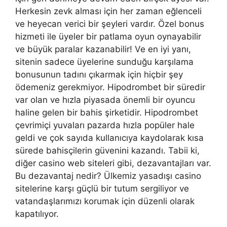
Herkesin zevk alması için her zaman eğlenceli
ve heyecan verici bir şeyleri vardır. Özel bonus
hizmeti ile üyeler bir patlama oyun oynayabilir
ve büyük paralar kazanabilir! Ve en iyi yanı,
sitenin sadece üyelerine sunduğu karşılama
bonusunun tadını çıkarmak için hiçbir şey
ödemeniz gerekmiyor. Hipodrombet bir süredir
var olan ve hızla piyasada önemli bir oyuncu
haline gelen bir bahis şirketidir. Hipodrombet
çevrimiçi yuvaları pazarda hızla popüler hale
geldi ve çok sayıda kullanıcıya kaydolarak kısa
sürede bahisçilerin güvenini kazandı. Tabii ki,
diğer casino web siteleri gibi, dezavantajları var.
Bu dezavantaj nedir? Ülkemiz yasadışı casino
sitelerine karşı güçlü bir tutum sergiliyor ve
vatandaşlarımızı korumak için düzenli olarak
kapatılıyor.