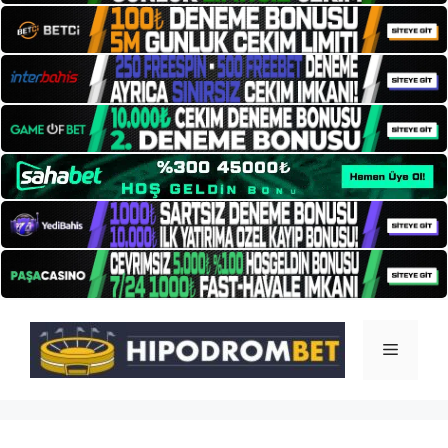
İçeriğe
atla
Menü