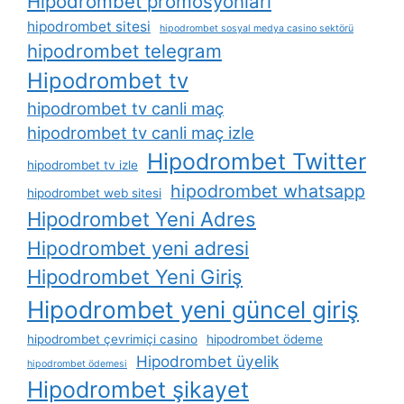
Hipodrombet promosyonları
hipodrombet sitesi
hipodrombet sosyal medya casino sektörü
hipodrombet telegram
Hipodrombet tv
hipodrombet tv canli maç
hipodrombet tv canli maç izle
Hipodrombet Twitter
hipodrombet tv izle
hipodrombet whatsapp
hipodrombet web sitesi
Hipodrombet Yeni Adres
Hipodrombet yeni adresi
Hipodrombet Yeni Giriş
Hipodrombet yeni güncel giriş
hipodrombet çevrimiçi casino
hipodrombet ödeme
Hipodrombet üyelik
hipodrombet ödemesi
Hipodrombet şikayet