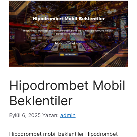
Hipodrombet Mobil
Beklentiler
Eylül 6, 2025
Yazarı:
admin
Hipodrombet mobil beklentiler Hipodrombet