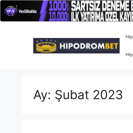
İçeriğe
atla
Hip
Hi
Ay:
Şubat 2023