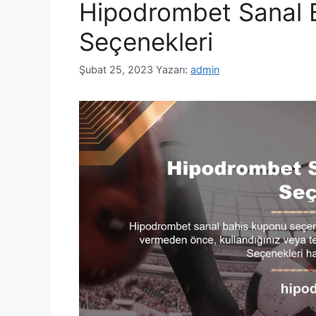
Hipodrombet Sanal 
Seçenekleri
Şubat 25, 2023
Yazarı:
admin