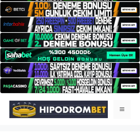
İçeriğe
atla
Menü