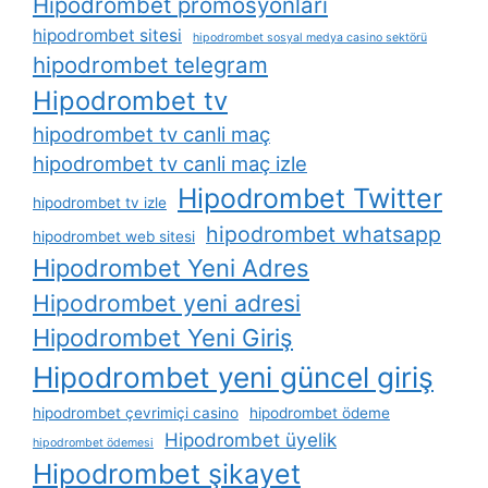
Hipodrombet promosyonları
hipodrombet sitesi
hipodrombet sosyal medya casino sektörü
hipodrombet telegram
Hipodrombet tv
hipodrombet tv canli maç
hipodrombet tv canli maç izle
Hipodrombet Twitter
hipodrombet tv izle
hipodrombet whatsapp
hipodrombet web sitesi
Hipodrombet Yeni Adres
Hipodrombet yeni adresi
Hipodrombet Yeni Giriş
Hipodrombet yeni güncel giriş
hipodrombet çevrimiçi casino
hipodrombet ödeme
Hipodrombet üyelik
hipodrombet ödemesi
Hipodrombet şikayet