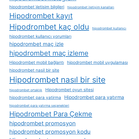
hipodrombet i̇letişim bilgileri
hipodrombet i̇letişim kanalları
Hipodrombet kayıt
Hipodrombet kaç oldu
hipodrombet kullanıcı
hipodrombet kullanıcı yorumları
hipodrombet maç izle
hipodrombet maç izleme
Hipodrombet mobil bağlantı
hipodrombet mobil uygulaması
hipodrombet nasil bir site
Hipodrombet nasıl bir site
Hipodrombet oyun sitesi
hipodrombet ortaklık
Hipodrombet para yatırma
hipodrombet para yatirma
hipodrombet para yatırma seçenekleri
Hipodrombet Para Çekme
hipodrombet promosyon
hipodrombet promosyon kodu