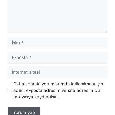
İsim
E-
posta
İnternet
sitesi
Daha sonraki yorumlarımda kullanılması için
adım, e-posta adresim ve site adresim bu
tarayıcıya kaydedilsin.