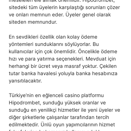
meseleleri ele almak önemlidir. Hipodrombet,
sitedeki tüm üyelerin karşılaştığı sorunları çözer
ve onları memnun eder. Üyeler genel olarak
siteden memnundur.
En sevdikleri özellik olan kolay ödeme
yöntemleri sunduklarını söylüyorlar. Bu
kullanıcılar için çok önemlidir. Öncelikle ödeme
hızı ve para yatırma seçenekleri. Mevduat için
herhangi bir ücret veya masraf yoktur. Çekilen
tutar banka havalesi yoluyla banka hesabınıza
yansıtılacaktır.
Türkiye’nin en eğlenceli casino platformu
Hipodrombet, sunduğu yüksek oranlar ve
sunduğu en yenilikçi hizmetler ile yeni üyeler ve
diğer şirketlerle çalışanlar tarafından tercih
edilmektedir. Ünlü oyun yapımcılarının hizmet