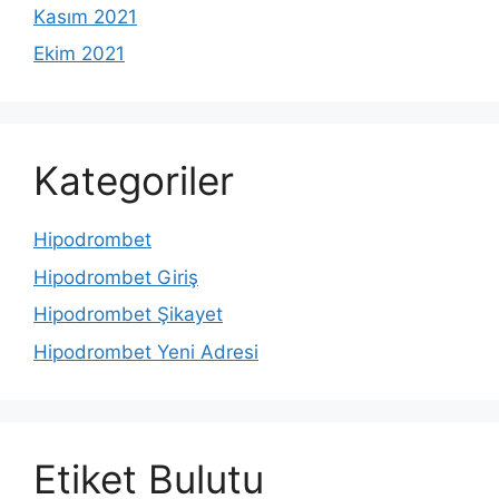
Kasım 2021
Ekim 2021
Kategoriler
Hipodrombet
Hipodrombet Giriş
Hipodrombet Şikayet
Hipodrombet Yeni Adresi
Etiket Bulutu