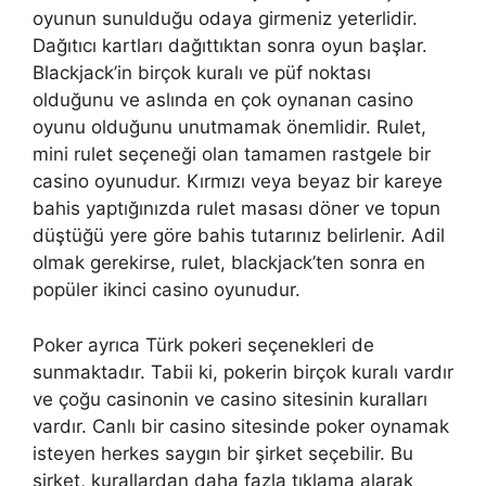
oyunun sunulduğu odaya girmeniz yeterlidir.
Dağıtıcı kartları dağıttıktan sonra oyun başlar.
Blackjack’in birçok kuralı ve püf noktası
olduğunu ve aslında en çok oynanan casino
oyunu olduğunu unutmamak önemlidir. Rulet,
mini rulet seçeneği olan tamamen rastgele bir
casino oyunudur. Kırmızı veya beyaz bir kareye
bahis yaptığınızda rulet masası döner ve topun
düştüğü yere göre bahis tutarınız belirlenir. Adil
olmak gerekirse, rulet, blackjack’ten sonra en
popüler ikinci casino oyunudur.
Poker ayrıca Türk pokeri seçenekleri de
sunmaktadır. Tabii ki, pokerin birçok kuralı vardır
ve çoğu casinonin ve casino sitesinin kuralları
vardır. Canlı bir casino sitesinde poker oynamak
isteyen herkes saygın bir şirket seçebilir. Bu
şirket, kurallardan daha fazla tıklama alarak