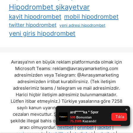
Hipodrombet şikayetvar
kayit hipodrombet
mobil hipodrombet
twitter hipodrombet
yeni adresi hipodrombet
yeni giris hipodrombet
Avrasya'nın en büyük reklam platformunda olmak için
Microsoft Teams:
reklam@avrasyamarketing.com
adresimizden veya Telegram: @Avrasyamarketing
adresimizden irtibat kurabilirsiniz. (Tek iletişim
adreslerimiz teams / telegram ve mail adresimizdir.
Harici hiçbir iletişim adresimiz bulunmamaktadır.
Lütfen itibar etmeyiniz.) Türkiye yasalarına göre 7258
sayılı kanun uyarınca yasa dışı bahis oynamanın
cezaları mevcuttur. Şu an bulunduğunuz site hiç bir
şekilde illegal bahis oyunları oynatmıyor ve oynamaya
aracı olmuyordur.
nextbet
|
orjinbet
|
jackbit
|