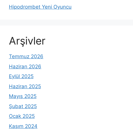
Hipodrombet Yeni Oyuncu
Arşivler
Temmuz 2026
Haziran 2026
Eylül 2025
Haziran 2025
Mayıs 2025
Şubat 2025
Ocak 2025
Kasım 2024