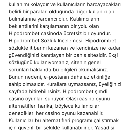
kullanımı kolaydır ve kullanıcıların harcayacakları
belirli bir paraları olduğunda diğer kullanıcıları
bulmalarına yardımcı olur. Katılımcıların
beklentilerini karşılamanın bir yolu olan
Hipodrombet casinoda ücretsiz bir oyundur.
Hipodrombet Sözlük İncelemesi. Hipodrombet
sözlükte itibarını kazanan ve kendinize ne kadar
güvendiğinizi kanıtlayan bir bahis sitesidir. Ekşi
sözlüğünü kullanıyorsanız, sitenin genel
sorunları hakkında bu bilgileri okumalısınız.
Bunun nedeni, e-postanın daha az etkinliğe
sahip olmasıdır. Kurallara uymazsanız, üyeliğinizi
sayfada bitirebilirsiniz. Hipodrombet şimdi
casino oyunları sunuyor. Olası casino oyunu
alternatifleri harika, böylece kullanıcılar
denedikleri her casino oyunu kazanabilir.
Kullanıcılar bu alternatifleri programı çalıştırmak
için güvenli bir şekilde kullanabilirler. Yasadışı