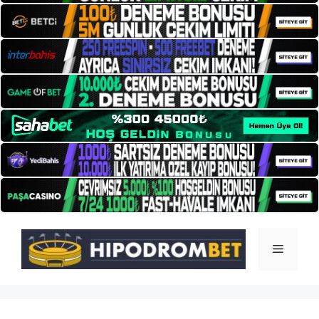
İçeriğe
atla
Menü