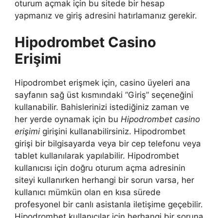
oturum açmak için bu sitede bir hesap
yapmanız ve giriş adresini hatırlamanız gerekir.
Hipodrombet Casino
Erişimi
Hipodrombet erişmek için, casino üyeleri ana
sayfanın sağ üst kısmındaki “Giriş” seçeneğini
kullanabilir. Bahislerinizi istediğiniz zaman ve
her yerde oynamak için bu
Hipodrombet casino
erişimi
girişini kullanabilirsiniz. Hipodrombet
girişi bir bilgisayarda veya bir cep telefonu veya
tablet kullanılarak yapılabilir. Hipodrombet
kullanıcısı için doğru oturum açma adresinin
siteyi kullanırken herhangi bir sorun varsa, her
kullanıcı mümkün olan en kısa sürede
profesyonel bir canlı asistanla iletişime geçebilir.
Hipodrombet kullanıcılar için herhangi bir soruna