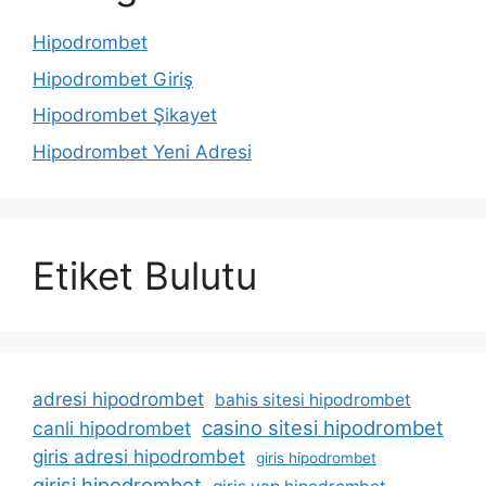
Hipodrombet
Hipodrombet Giriş
Hipodrombet Şikayet
Hipodrombet Yeni Adresi
Etiket Bulutu
adresi hipodrombet
bahis sitesi hipodrombet
casino sitesi hipodrombet
canli hipodrombet
giris adresi hipodrombet
giris hipodrombet
girisi hipodrombet