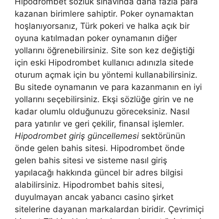
Hipodrombet sözlük sınavında daha fazla para
kazanan birimlere sahiptir. Poker oynamaktan
hoşlanıyorsanız, Türk pokeri ve halka açık bir
oyuna katılmadan poker oynamanın diğer
yollarını öğrenebilirsiniz. Site son kez değiştiği
için eski Hipodrombet kullanıcı adınızla sitede
oturum açmak için bu yöntemi kullanabilirsiniz.
Bu sitede oynamanın ve para kazanmanın en iyi
yollarını seçebilirsiniz. Ekşi sözlüğe girin ve ne
kadar olumlu olduğunuzu göreceksiniz. Nasıl
para yatırılır ve geri çekilir, finansal işlemler.
Hipodrombet giriş güncellemesi
sektörünün
önde gelen bahis sitesi. Hipodrombet önde
gelen bahis sitesi ve sisteme nasıl giriş
yapılacağı hakkında güncel bir adres bilgisi
alabilirsiniz. Hipodrombet bahis sitesi,
duyulmayan ancak yabancı casino şirket
sitelerine dayanan markalardan biridir. Çevrimiçi