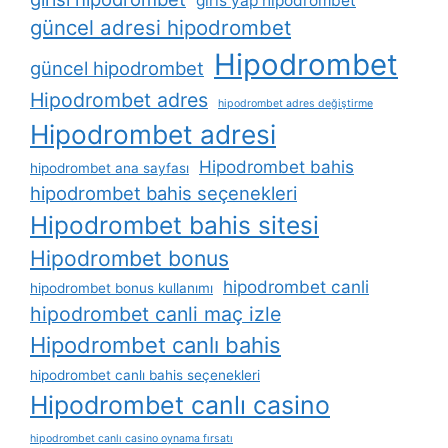
giris yap hipodrombet
güncel adresi hipodrombet
Hipodrombet
güncel hipodrombet
Hipodrombet adres
hipodrombet adres değiştirme
Hipodrombet adresi
Hipodrombet bahis
hipodrombet ana sayfası
hipodrombet bahis seçenekleri
Hipodrombet bahis sitesi
Hipodrombet bonus
hipodrombet canli
hipodrombet bonus kullanımı
hipodrombet canli maç izle
Hipodrombet canlı bahis
hipodrombet canlı bahis seçenekleri
Hipodrombet canlı casino
hipodrombet canlı casino oynama fırsatı