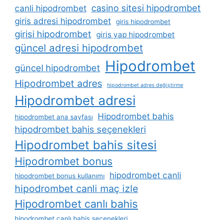
casino sitesi hipodrombet
canli hipodrombet
giris adresi hipodrombet
giris hipodrombet
girisi hipodrombet
giris yap hipodrombet
güncel adresi hipodrombet
Hipodrombet
güncel hipodrombet
Hipodrombet adres
hipodrombet adres değiştirme
Hipodrombet adresi
Hipodrombet bahis
hipodrombet ana sayfası
hipodrombet bahis seçenekleri
Hipodrombet bahis sitesi
Hipodrombet bonus
hipodrombet canli
hipodrombet bonus kullanımı
hipodrombet canli maç izle
Hipodrombet canlı bahis
hipodrombet canlı bahis seçenekleri