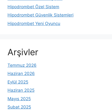
Hipodrombet Özel Sistem
Hipodrombet Güvenlik Sistemleri
Hipodrombet Yeni Oyuncu
Arşivler
Temmuz 2026
Haziran 2026
Eylül 2025
Haziran 2025
Mayıs 2025
Şubat 2025