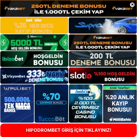
×
HIPODROMBET GİRİŞ İÇİN TIKLAYINIZ!