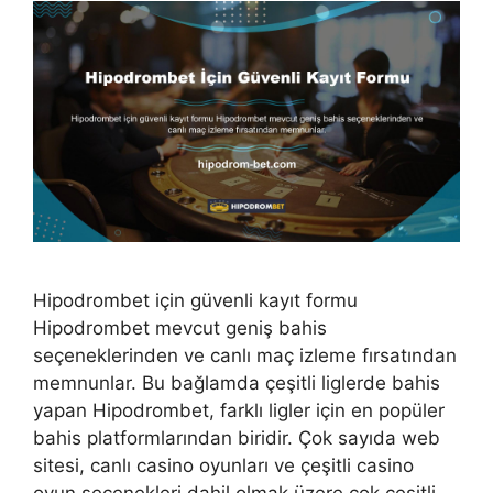
Hipodrombet için güvenli kayıt formu
Hipodrombet mevcut geniş bahis
seçeneklerinden ve canlı maç izleme fırsatından
memnunlar. Bu bağlamda çeşitli liglerde bahis
yapan Hipodrombet, farklı ligler için en popüler
bahis platformlarından biridir. Çok sayıda web
sitesi, canlı casino oyunları ve çeşitli casino
oyun seçenekleri dahil olmak üzere çok çeşitli