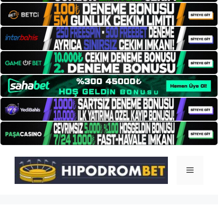
İçeriğe
atla
Menü