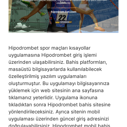
Hipodrombet spor maçları kısayollar
uygulamasına Hipodrombet giriş işlemi
üzerinden ulaşabilirsiniz. Bahis platformları,
masaüstü bilgisayarlarda kullanılabilecek
özelleştirilmiş yazılım uygulamaları
oluşturmuştur. Bu uygulamayı bilgisayarınıza
yüklemek için web sitesinin ana sayfasına
tıklamanız yeterlidir. Uygulama ikonuna
tıkladıktan sonra Hipodrombet bahis sitesine
yönlendirileceksiniz. Ayrıca sitenin mobil
uygulaması üzerinden güncel giriş adresinizi
doğrulayabilirsiniz. Hipodrombet mobil bahis