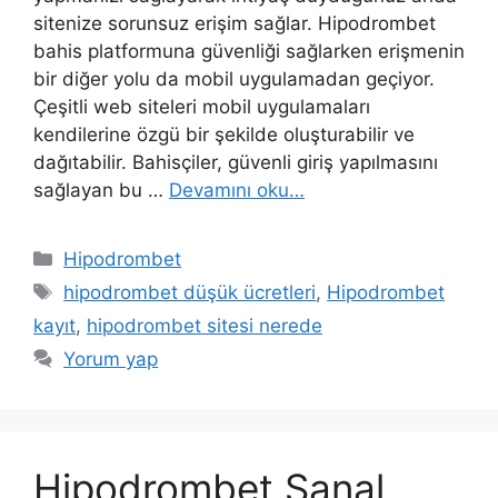
sitenize sorunsuz erişim sağlar. Hipodrombet
bahis platformuna güvenliği sağlarken erişmenin
bir diğer yolu da mobil uygulamadan geçiyor.
Çeşitli web siteleri mobil uygulamaları
kendilerine özgü bir şekilde oluşturabilir ve
dağıtabilir. Bahisçiler, güvenli giriş yapılmasını
sağlayan bu …
Devamını oku…
Kategoriler
Hipodrombet
Etiketler
hipodrombet düşük ücretleri
,
Hipodrombet
kayıt
,
hipodrombet sitesi nerede
Yorum yap
Hipodrombet Sanal