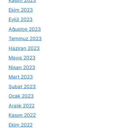
Kasım 2023
Ekim 2023
Eylül 2023
Ağustos 2023
Temmuz 2023
Haziran 2023
Mayıs 2023
Nisan 2023
Mart 2023
Şubat 2023
Ocak 2023
Aralık 2022
Kasım 2022
Ekim 2022