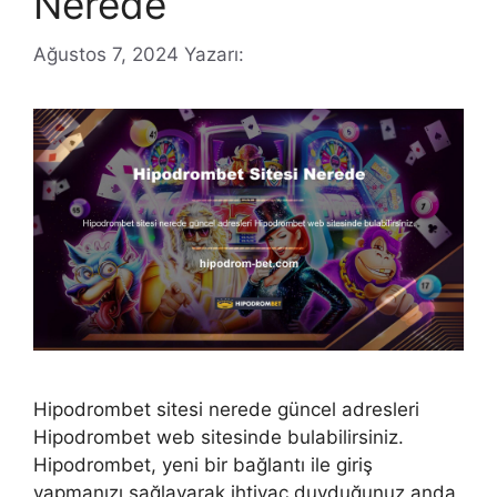
Nerede
Ağustos 7, 2024
Yazarı:
Hipodrombet sitesi nerede güncel adresleri
Hipodrombet web sitesinde bulabilirsiniz.
Hipodrombet, yeni bir bağlantı ile giriş
yapmanızı sağlayarak ihtiyaç duyduğunuz anda