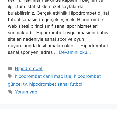
ilgili tüm istatistikleri özel sayfalarda
bulabilirsiniz. Gerçek etkinlik Hipodrombet dijital
futbol sahasında gerçekleşecek. Hipodrombet
web sitesi birinci sınıf sanal spor hizmetleri
sunmaktadır. Hipodrombet uygulamasının bahis
siteleri nedeniyle sanal spor ve oyun
duyurularında kısıtlamaları olabilir. Hipodrombet
sanal spor yeni adres …
Devamını oku…
Kategoriler
Hipodrombet
Etiketler
hipodrombet canli maç izle
,
hipodrombet
güncel tv
,
hipodrombet sanal futbol
Yorum yap