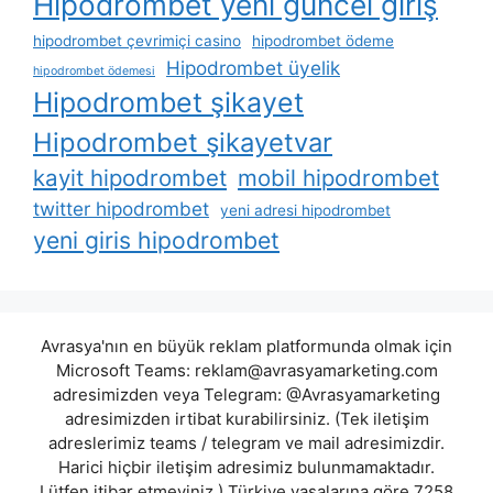
Hipodrombet yeni güncel giriş
hipodrombet çevrimiçi casino
hipodrombet ödeme
Hipodrombet üyelik
hipodrombet ödemesi
Hipodrombet şikayet
Hipodrombet şikayetvar
kayit hipodrombet
mobil hipodrombet
twitter hipodrombet
yeni adresi hipodrombet
yeni giris hipodrombet
Avrasya'nın en büyük reklam platformunda olmak için
Microsoft Teams:
reklam@avrasyamarketing.com
adresimizden veya Telegram: @Avrasyamarketing
adresimizden irtibat kurabilirsiniz. (Tek iletişim
adreslerimiz teams / telegram ve mail adresimizdir.
Harici hiçbir iletişim adresimiz bulunmamaktadır.
Lütfen itibar etmeyiniz.) Türkiye yasalarına göre 7258