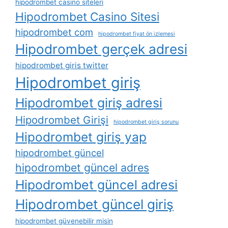
hipodrombet casino siteleri
Hipodrombet Casino Sitesi
hipodrombet com
hipodrombet fiyat ön i̇zlemesi
Hipodrombet gerçek adresi
hipodrombet giris twitter
Hipodrombet giriş
Hipodrombet giriş adresi
Hipodrombet Girişi
hipodrombet giriş sorunu
Hipodrombet giriş yap
hipodrombet güncel
hipodrombet güncel adres
Hipodrombet güncel adresi
Hipodrombet güncel giriş
hipodrombet güvenebilir misin