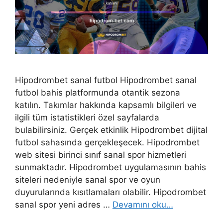
Hipodrombet sanal futbol Hipodrombet sanal
futbol bahis platformunda otantik sezona
katılın. Takımlar hakkında kapsamlı bilgileri ve
ilgili tüm istatistikleri özel sayfalarda
bulabilirsiniz. Gerçek etkinlik Hipodrombet dijital
futbol sahasında gerçekleşecek. Hipodrombet
web sitesi birinci sınıf sanal spor hizmetleri
sunmaktadır. Hipodrombet uygulamasının bahis
siteleri nedeniyle sanal spor ve oyun
duyurularında kısıtlamaları olabilir. Hipodrombet
sanal spor yeni adres …
Devamını oku…