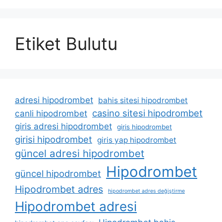
Etiket Bulutu
adresi hipodrombet
bahis sitesi hipodrombet
casino sitesi hipodrombet
canli hipodrombet
giris adresi hipodrombet
giris hipodrombet
girisi hipodrombet
giris yap hipodrombet
güncel adresi hipodrombet
Hipodrombet
güncel hipodrombet
Hipodrombet adres
hipodrombet adres değiştirme
Hipodrombet adresi