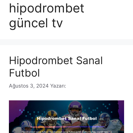
hipodrombet
güncel tv
Hipodrombet Sanal
Futbol
Ağustos 3, 2024
Yazarı: