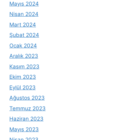
Mayıs 2024
Nisan 2024
Mart 2024
Şubat 2024
Ocak 2024
Aralık 2023
Kasım 2023
Ekim 2023
Eylül 2023
Ağustos 2023
Temmuz 2023
Haziran 2023
Mayıs 2023
Nisan 2023