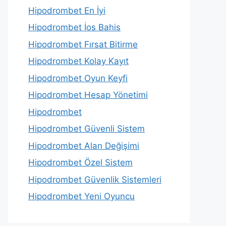
Hipodrombet En İyi
Hipodrombet İos Bahis
Hipodrombet Fırsat Bitirme
Hipodrombet Kolay Kayıt
Hipodrombet Oyun Keyfi
Hipodrombet Hesap Yönetimi
Hipodrombet
Hipodrombet Güvenli Sistem
Hipodrombet Alan Değişimi
Hipodrombet Özel Sistem
Hipodrombet Güvenlik Sistemleri
Hipodrombet Yeni Oyuncu