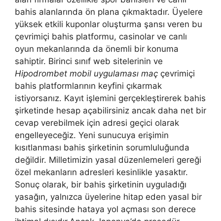
bahis alanlarında ön plana çıkmaktadır. Üyelere
yüksek etkili kuponlar oluşturma şansı veren bu
çevrimiçi bahis platformu, casinolar ve canlı
oyun mekanlarında da önemli bir konuma
sahiptir. Birinci sınıf web sitelerinin ve
Hipodrombet mobil uygulaması maç
çevrimiçi
bahis platformlarının keyfini çıkarmak
istiyorsanız. Kayıt işlemini gerçekleştirerek bahis
şirketinde hesap açabilirsiniz ancak daha net bir
cevap verebilmek için adresi geçici olarak
engelleyeceğiz. Yeni sunucuya erişimin
kısıtlanması bahis şirketinin sorumluluğunda
değildir. Milletimizin yasal düzenlemeleri gereği
özel mekanların adresleri kesinlikle yasaktır.
Sonuç olarak, bir bahis şirketinin uyguladığı
yasağın, yalnızca üyelerine hitap eden yasal bir
bahis sitesinde hataya yol açması son derece