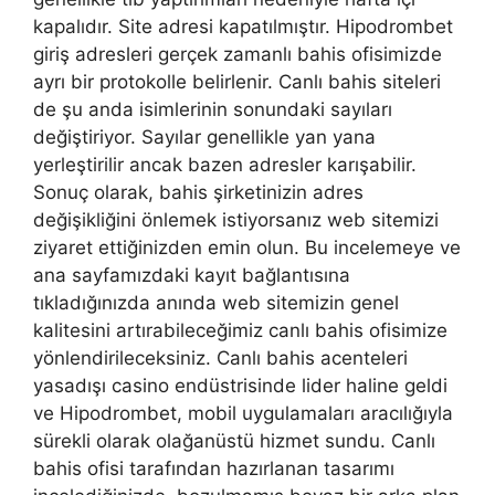
kapalıdır. Site adresi kapatılmıştır. Hipodrombet
giriş adresleri gerçek zamanlı bahis ofisimizde
ayrı bir protokolle belirlenir. Canlı bahis siteleri
de şu anda isimlerinin sonundaki sayıları
değiştiriyor. Sayılar genellikle yan yana
yerleştirilir ancak bazen adresler karışabilir.
Sonuç olarak, bahis şirketinizin adres
değişikliğini önlemek istiyorsanız web sitemizi
ziyaret ettiğinizden emin olun. Bu incelemeye ve
ana sayfamızdaki kayıt bağlantısına
tıkladığınızda anında web sitemizin genel
kalitesini artırabileceğimiz canlı bahis ofisimize
yönlendirileceksiniz. Canlı bahis acenteleri
yasadışı casino endüstrisinde lider haline geldi
ve Hipodrombet, mobil uygulamaları aracılığıyla
sürekli olarak olağanüstü hizmet sundu. Canlı
bahis ofisi tarafından hazırlanan tasarımı