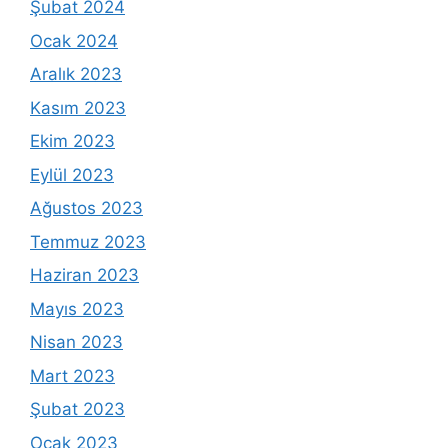
Şubat 2024
Ocak 2024
Aralık 2023
Kasım 2023
Ekim 2023
Eylül 2023
Ağustos 2023
Temmuz 2023
Haziran 2023
Mayıs 2023
Nisan 2023
Mart 2023
Şubat 2023
Ocak 2023