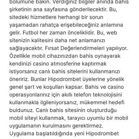
bölümüne bakın. Verdiğiniz bilgiler anında bahis
şirketinin ana sayfasına gönderilecektir. Bu,
sitedeki hizmetlere herhangi bir sorun
yaşamadan rahatça erişebileceğiniz anlamına
gelir. Futbol her zaman önceliklidir. Bu, web
sitenizin kalitesini daha net anlamanızı
sağlayacaktır. Fırsat Değerlendirmeleri yapılıyor.
Özellikle mobil cihazınızdan bahis oynayarak
kendinizi casino atmosferine kaptırmak
istiyorsanız canlı bahis sitelerini kullanmanızı
öneririz. Bunlar Hipodrombet üyelerine yönelik
genel şart ve koşulları kapsar. Bahis ve casino
operasyonlarınız için akıllı telefon teknolojisini
kullanmakla ilgileniyorsanız, mükemmel hedefi
buldunuz. Canlı bahis sitesinin oluşturduğu
mobil siteyi kullanmak, tarayıcı uyumlu bir mobil
uygulamanın kurulmasını gerektirmez.
Uygulama başlatıldığında yeni Hipodrombet