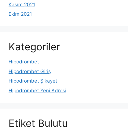
Kasım 2021
Ekim 2021
Kategoriler
Hipodrombet
Hipodrombet Giriş
Hipodrombet Şikayet
Hipodrombet Yeni Adresi
Etiket Bulutu