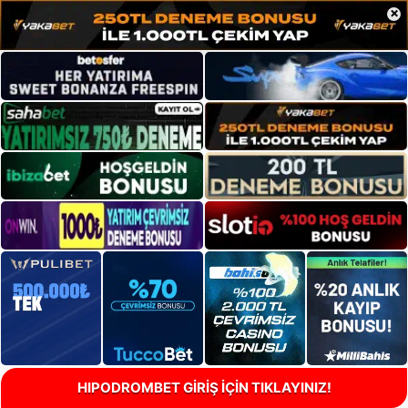
×
HIPODROMBET GİRİŞ İÇİN TIKLAYINIZ!