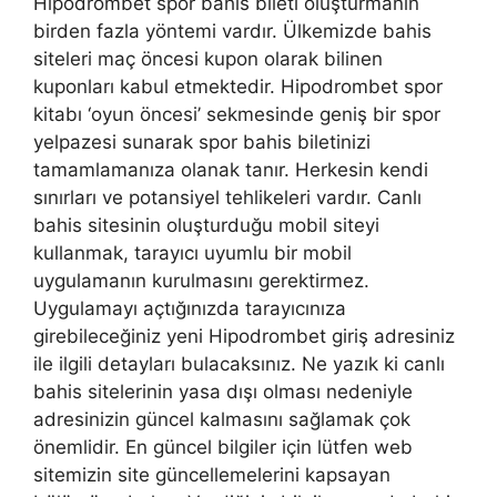
Hipodrombet spor bahis bileti oluşturmanın
birden fazla yöntemi vardır. Ülkemizde bahis
siteleri maç öncesi kupon olarak bilinen
kuponları kabul etmektedir. Hipodrombet spor
kitabı ‘oyun öncesi’ sekmesinde geniş bir spor
yelpazesi sunarak spor bahis biletinizi
tamamlamanıza olanak tanır. Herkesin kendi
sınırları ve potansiyel tehlikeleri vardır. Canlı
bahis sitesinin oluşturduğu mobil siteyi
kullanmak, tarayıcı uyumlu bir mobil
uygulamanın kurulmasını gerektirmez.
Uygulamayı açtığınızda tarayıcınıza
girebileceğiniz yeni Hipodrombet giriş adresiniz
ile ilgili detayları bulacaksınız. Ne yazık ki canlı
bahis sitelerinin yasa dışı olması nedeniyle
adresinizin güncel kalmasını sağlamak çok
önemlidir. En güncel bilgiler için lütfen web
sitemizin site güncellemelerini kapsayan