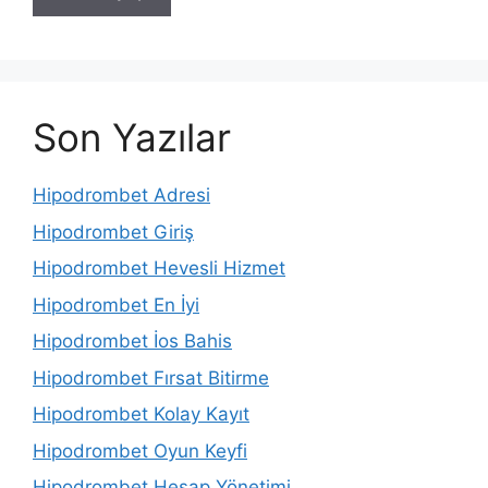
Son Yazılar
Hipodrombet Adresi
Hipodrombet Giriş
Hipodrombet Hevesli Hizmet
Hipodrombet En İyi
Hipodrombet İos Bahis
Hipodrombet Fırsat Bitirme
Hipodrombet Kolay Kayıt
Hipodrombet Oyun Keyfi
Hipodrombet Hesap Yönetimi