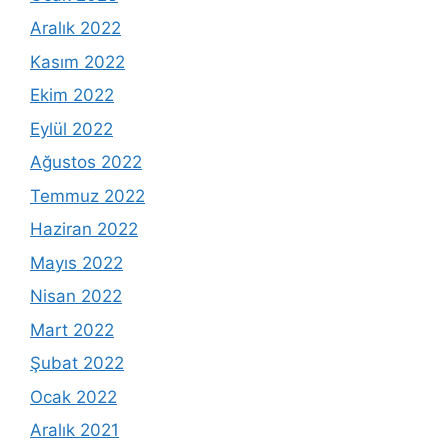
Aralık 2022
Kasım 2022
Ekim 2022
Eylül 2022
Ağustos 2022
Temmuz 2022
Haziran 2022
Mayıs 2022
Nisan 2022
Mart 2022
Şubat 2022
Ocak 2022
Aralık 2021