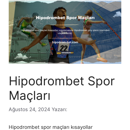
Hipodrombet Spor
Maçları
Ağustos 24, 2024
Yazarı:
Hipodrombet spor maçları kısayollar