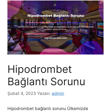
Hipodrombet
Bağlantı Sorunu
Şubat 4, 2023
Yazarı:
admin
Hipodrombet bağlantı sorunu Ülkemizde