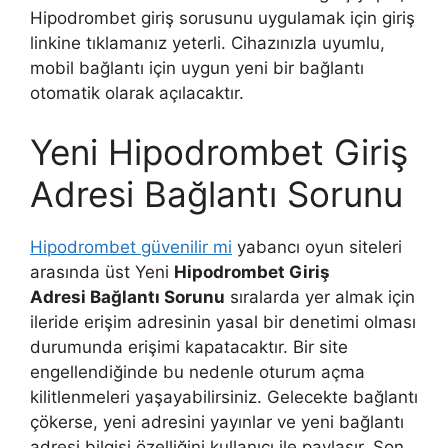
Hipodrombet giriş sorusunu uygulamak için giriş
linkine tıklamanız yeterli. Cihazınızla uyumlu,
mobil bağlantı için uygun yeni bir bağlantı
otomatik olarak açılacaktır.
Yeni Hipodrombet Giriş
Adresi Bağlantı Sorunu
Hipodrombet güvenilir mi
yabancı oyun siteleri
arasında üst Yeni
Hipodrombet Giriş
Adresi Bağlantı Sorunu
sıralarda yer almak için
ileride erişim adresinin yasal bir denetimi olması
durumunda erişimi kapatacaktır. Bir site
engellendiğinde bu nedenle oturum açma
kilitlenmeleri yaşayabilirsiniz. Gelecekte bağlantı
çökerse, yeni adresini yayınlar ve yeni bağlantı
adresi bilgisi özelliğini kullanıcı ile paylaşır. Son