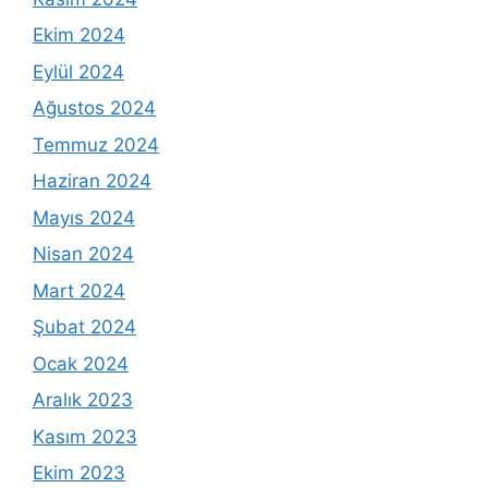
Ekim 2024
Eylül 2024
Ağustos 2024
Temmuz 2024
Haziran 2024
Mayıs 2024
Nisan 2024
Mart 2024
Şubat 2024
Ocak 2024
Aralık 2023
Kasım 2023
Ekim 2023