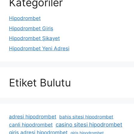
Kategoriler
Hipodrombet
Hipodrombet Giriş
Hipodrombet Şikayet
Hipodrombet Yeni Adresi
Etiket Bulutu
adresi hipodrombet
bahis sitesi hipodrombet
casino sitesi hipodrombet
canli hipodrombet
giris adresi hipodrombet
giris hipodrombet