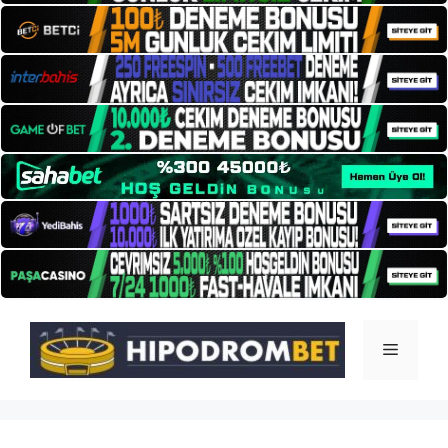
İçeriğe
atla
Menü