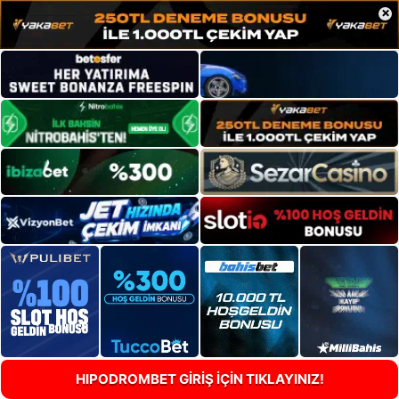
×
HIPODROMBET GİRİŞ İÇİN TIKLAYINIZ!