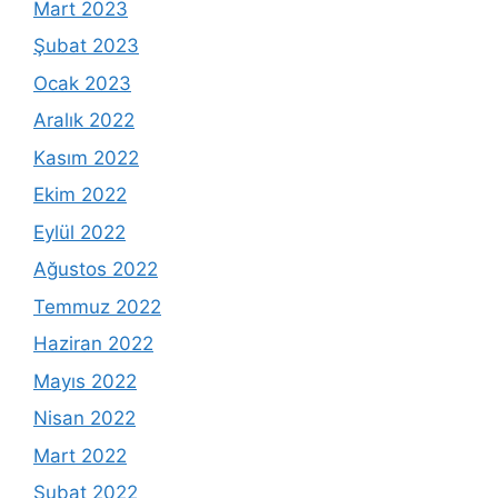
Mart 2023
Şubat 2023
Ocak 2023
Aralık 2022
Kasım 2022
Ekim 2022
Eylül 2022
Ağustos 2022
Temmuz 2022
Haziran 2022
Mayıs 2022
Nisan 2022
Mart 2022
Şubat 2022