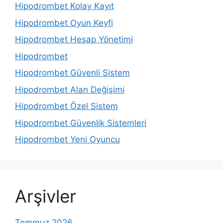
Hipodrombet Kolay Kayıt
Hipodrombet Oyun Keyfi
Hipodrombet Hesap Yönetimi
Hipodrombet
Hipodrombet Güvenli Sistem
Hipodrombet Alan Değişimi
Hipodrombet Özel Sistem
Hipodrombet Güvenlik Sistemleri
Hipodrombet Yeni Oyuncu
Arşivler
Temmuz 2026