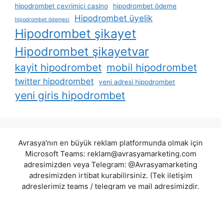
hipodrombet çevrimiçi casino
hipodrombet ödeme
Hipodrombet üyelik
hipodrombet ödemesi
Hipodrombet şikayet
Hipodrombet şikayetvar
kayit hipodrombet
mobil hipodrombet
twitter hipodrombet
yeni adresi hipodrombet
yeni giris hipodrombet
Avrasya'nın en büyük reklam platformunda olmak için
Microsoft Teams:
reklam@avrasyamarketing.com
adresimizden veya Telegram: @Avrasyamarketing
adresimizden irtibat kurabilirsiniz. (Tek iletişim
adreslerimiz teams / telegram ve mail adresimizdir.
Harici hiçbir iletişim adresimiz bulunmamaktadır.
Lütfen itibar etmeyiniz.) Türkiye yasalarına göre 7258
sayılı kanun uyarınca yasa dışı bahis oynamanın