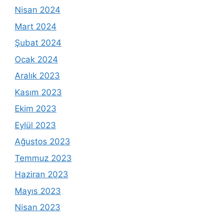
Nisan 2024
Mart 2024
Şubat 2024
Ocak 2024
Aralık 2023
Kasım 2023
Ekim 2023
Eylül 2023
Ağustos 2023
Temmuz 2023
Haziran 2023
Mayıs 2023
Nisan 2023