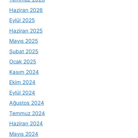
Haziran 2026
Eylül 2025
Haziran 2025
Mayıs 2025
Şubat 2025
Ocak 2025
Kasım 2024
Ekim 2024
Eylül 2024
Ağustos 2024
Temmuz 2024
Haziran 2024
Mayıs 2024