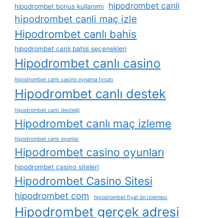
hipodrombet canli
hipodrombet bonus kullanımı
hipodrombet canli maç izle
Hipodrombet canlı bahis
hipodrombet canlı bahis seçenekleri
Hipodrombet canlı casino
hipodrombet canlı casino oynama fırsatı
Hipodrombet canlı destek
hipodrombet canlı desteği
Hipodrombet canlı maç izleme
hipodrombet canlı oyunlar
Hipodrombet casino oyunları
hipodrombet casino siteleri
Hipodrombet Casino Sitesi
hipodrombet com
hipodrombet fiyat ön i̇zlemesi
Hipodrombet gerçek adresi