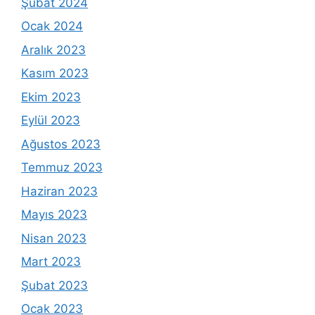
Şubat 2024
Ocak 2024
Aralık 2023
Kasım 2023
Ekim 2023
Eylül 2023
Ağustos 2023
Temmuz 2023
Haziran 2023
Mayıs 2023
Nisan 2023
Mart 2023
Şubat 2023
Ocak 2023