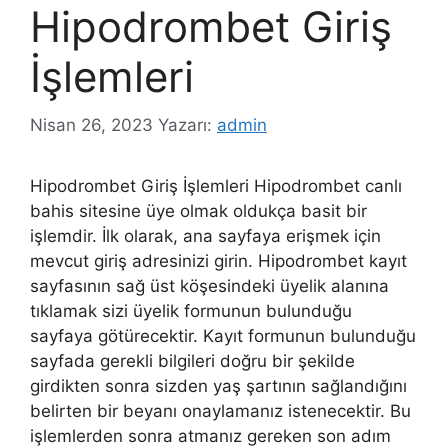
Hipodrombet Giriş
İşlemleri
Nisan 26, 2023
Yazarı:
admin
Hipodrombet Giriş İşlemleri Hipodrombet canlı
bahis sitesine üye olmak oldukça basit bir
işlemdir. İlk olarak, ana sayfaya erişmek için
mevcut giriş adresinizi girin. Hipodrombet kayıt
sayfasının sağ üst köşesindeki üyelik alanına
tıklamak sizi üyelik formunun bulunduğu
sayfaya götürecektir. Kayıt formunun bulunduğu
sayfada gerekli bilgileri doğru bir şekilde
girdikten sonra sizden yaş şartının sağlandığını
belirten bir beyanı onaylamanız istenecektir. Bu
işlemlerden sonra atmanız gereken son adım