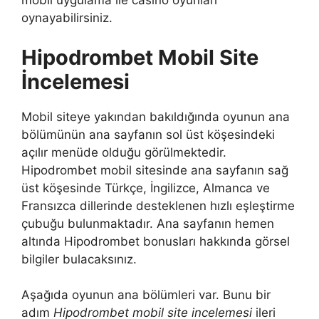
mobil uygulama ile casino oyunları
oynayabilirsiniz.
Hipodrombet Mobil Site
İncelemesi
Mobil siteye yakından bakıldığında oyunun ana
bölümünün ana sayfanın sol üst köşesindeki
açılır menüde olduğu görülmektedir.
Hipodrombet mobil sitesinde ana sayfanın sağ
üst köşesinde Türkçe, İngilizce, Almanca ve
Fransızca dillerinde desteklenen hızlı eşleştirme
çubuğu bulunmaktadır. Ana sayfanın hemen
altında Hipodrombet bonusları hakkında görsel
bilgiler bulacaksınız.
Aşağıda oyunun ana bölümleri var. Bunu bir
adım
Hipodrombet mobil site incelemesi
ileri