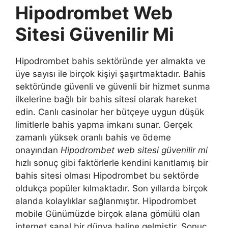
Hipodrombet Web
Sitesi Güvenilir Mi
Hipodrombet bahis sektöründe yer almakta ve
üye sayısı ile birçok kişiyi şaşırtmaktadır. Bahis
sektöründe güvenli ve güvenli bir hizmet sunma
ilkelerine bağlı bir bahis sitesi olarak hareket
edin. Canlı casinolar her bütçeye uygun düşük
limitlerle bahis yapma imkanı sunar. Gerçek
zamanlı yüksek oranlı bahis ve ödeme
onayından
Hipodrombet web sitesi güvenilir mi
hızlı sonuç gibi faktörlerle kendini kanıtlamış bir
bahis sitesi olması Hipodrombet bu sektörde
oldukça popüler kılmaktadır. Son yıllarda birçok
alanda kolaylıklar sağlanmıştır. Hipodrombet
mobile Günümüzde birçok alana gömülü olan
internet sanal bir dünya haline gelmiştir. Sonuç