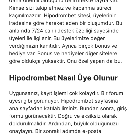
daha önemli olduğunu belirtmekte fayda var.
Kimse sizi takip etmez ve kapanma süreci
kaçınılmazdır. Hipodrombet sitesi, üyelerinin
iradesine göre hareket eden bir oluşumdur. Bu
anlamda 7/24 canlı destek özelliği sayesinde
üyeleri ile ilgilenir. Bu üyelerimize değer
verdiğimizin kanıtıdır. Ayrıca birçok bonus ve
hediye var. Bonus ve hediyeler diğer sitelere
göre oldukça yüksektir. Onu özel yapan da bu.
Hipodrombet Nasıl Üye Olunur
Uygunsanız, kayıt işlemi çok kolaydır. Bir forum
üyesi gibi görünüyor. Hipodrombet sayfasına
ana sayfadan katılabilirsiniz. Bundan sonra, giriş
formu görünecektir. Doğru ve eksiksiz olarak
doldurulmalıdır. Ardından, büyük olduğunuzu
onaylayın. Bir sonraki adımda e-posta