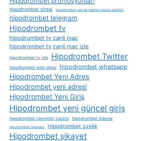
Hipodrombet promosyonları
hipodrombet sitesi
hipodrombet sosyal medya casino sektörü
hipodrombet telegram
Hipodrombet tv
hipodrombet tv canli maç
hipodrombet tv canli maç izle
Hipodrombet Twitter
hipodrombet tv izle
hipodrombet whatsapp
hipodrombet web sitesi
Hipodrombet Yeni Adres
Hipodrombet yeni adresi
Hipodrombet Yeni Giriş
Hipodrombet yeni güncel giriş
hipodrombet çevrimiçi casino
hipodrombet ödeme
Hipodrombet üyelik
hipodrombet ödemesi
Hipodrombet şikayet