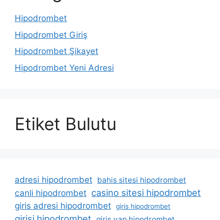
Hipodrombet
Hipodrombet Giriş
Hipodrombet Şikayet
Hipodrombet Yeni Adresi
Etiket Bulutu
adresi hipodrombet
bahis sitesi hipodrombet
casino sitesi hipodrombet
canli hipodrombet
giris adresi hipodrombet
giris hipodrombet
girisi hipodrombet
giris yap hipodrombet