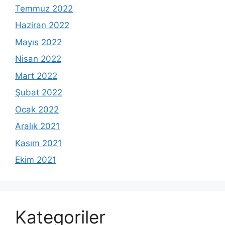
Temmuz 2022
Haziran 2022
Mayıs 2022
Nisan 2022
Mart 2022
Şubat 2022
Ocak 2022
Aralık 2021
Kasım 2021
Ekim 2021
Kategoriler