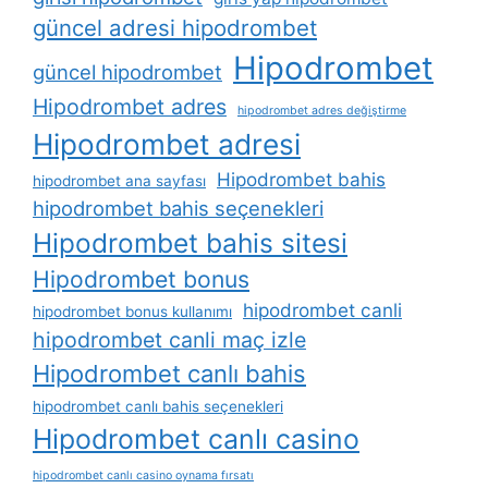
güncel adresi hipodrombet
Hipodrombet
güncel hipodrombet
Hipodrombet adres
hipodrombet adres değiştirme
Hipodrombet adresi
Hipodrombet bahis
hipodrombet ana sayfası
hipodrombet bahis seçenekleri
Hipodrombet bahis sitesi
Hipodrombet bonus
hipodrombet canli
hipodrombet bonus kullanımı
hipodrombet canli maç izle
Hipodrombet canlı bahis
hipodrombet canlı bahis seçenekleri
Hipodrombet canlı casino
hipodrombet canlı casino oynama fırsatı