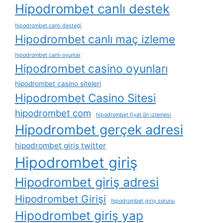
Hipodrombet canlı destek
hipodrombet canlı desteği
Hipodrombet canlı maç izleme
hipodrombet canlı oyunlar
Hipodrombet casino oyunları
hipodrombet casino siteleri
Hipodrombet Casino Sitesi
hipodrombet com
hipodrombet fiyat ön i̇zlemesi
Hipodrombet gerçek adresi
hipodrombet giris twitter
Hipodrombet giriş
Hipodrombet giriş adresi
Hipodrombet Girişi
hipodrombet giriş sorunu
Hipodrombet giriş yap