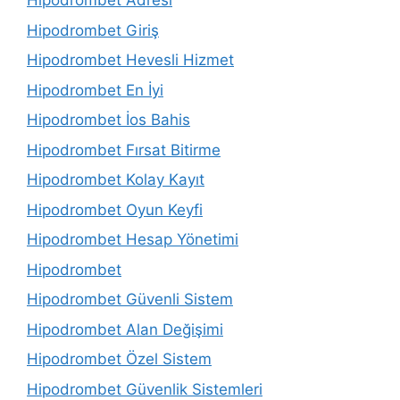
Hipodrombet Adresi
Hipodrombet Giriş
Hipodrombet Hevesli Hizmet
Hipodrombet En İyi
Hipodrombet İos Bahis
Hipodrombet Fırsat Bitirme
Hipodrombet Kolay Kayıt
Hipodrombet Oyun Keyfi
Hipodrombet Hesap Yönetimi
Hipodrombet
Hipodrombet Güvenli Sistem
Hipodrombet Alan Değişimi
Hipodrombet Özel Sistem
Hipodrombet Güvenlik Sistemleri