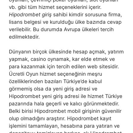
vb. gibi tüm hizmet seçeneklerini içerir.
Hipodrombet giriş
sahibi kimdir sorusuna firma,
lisans belgesi ve kurulduğu ülke bazında cevap
verilebilir. Bu durumda Avrupa ülkeleri tercih
edilmektedir.
Dünyanın birçok ülkesinde hesap açmak, yatırım
yapmak, casino oynamak, kar elde etmek ve
para kazanmak için tercih edilen web sitesidir.
Ücretli Oyun hizmet seçeneğinin meşru
özelliklerinden bazıları Türkiye’de kabul
görmemiş olsa da yeni giriş adresi ve
Hipodrombet yeni giriş adresi ile hizmet Türkiye
pazarında hala geçerli ve kalıcı görünmektedir.
Belki birisi Hipodrombet mobil girişinin güvenilir
olup olmadığını araştırır. Hipodrombet kayıt
işlemini tamamlayan, hesabına para yatıran ve