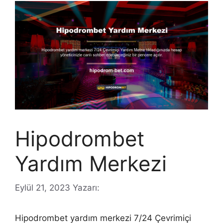
Hipodrombet
Yardım Merkezi
Eylül 21, 2023
Yazarı:
Hipodrombet yardım merkezi 7/24 Çevrimiçi