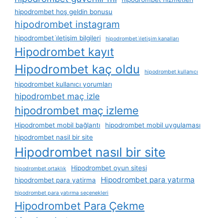
hipodrombet hoş geldin bonusu
hipodrombet instagram
hipodrombet i̇letişim bilgileri
hipodrombet i̇letişim kanalları
Hipodrombet kayıt
Hipodrombet kaç oldu
hipodrombet kullanıcı
hipodrombet kullanıcı yorumları
hipodrombet maç izle
hipodrombet maç izleme
Hipodrombet mobil bağlantı
hipodrombet mobil uygulaması
hipodrombet nasil bir site
Hipodrombet nasıl bir site
Hipodrombet oyun sitesi
hipodrombet ortaklık
Hipodrombet para yatırma
hipodrombet para yatirma
hipodrombet para yatırma seçenekleri
Hipodrombet Para Çekme