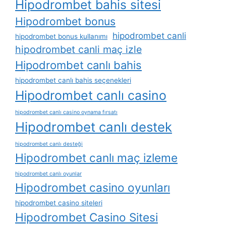
Hipodrombet bahis sitesi
Hipodrombet bonus
hipodrombet canli
hipodrombet bonus kullanımı
hipodrombet canli maç izle
Hipodrombet canlı bahis
hipodrombet canlı bahis seçenekleri
Hipodrombet canlı casino
hipodrombet canlı casino oynama fırsatı
Hipodrombet canlı destek
hipodrombet canlı desteği
Hipodrombet canlı maç izleme
hipodrombet canlı oyunlar
Hipodrombet casino oyunları
hipodrombet casino siteleri
Hipodrombet Casino Sitesi