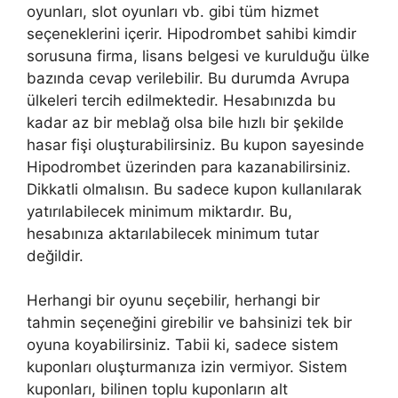
oyunları, slot oyunları vb. gibi tüm hizmet
seçeneklerini içerir. Hipodrombet sahibi kimdir
sorusuna firma, lisans belgesi ve kurulduğu ülke
bazında cevap verilebilir. Bu durumda Avrupa
ülkeleri tercih edilmektedir. Hesabınızda bu
kadar az bir meblağ olsa bile hızlı bir şekilde
hasar fişi oluşturabilirsiniz. Bu kupon sayesinde
Hipodrombet üzerinden para kazanabilirsiniz.
Dikkatli olmalısın. Bu sadece kupon kullanılarak
yatırılabilecek minimum miktardır. Bu,
hesabınıza aktarılabilecek minimum tutar
değildir.
Herhangi bir oyunu seçebilir, herhangi bir
tahmin seçeneğini girebilir ve bahsinizi tek bir
oyuna koyabilirsiniz. Tabii ki, sadece sistem
kuponları oluşturmanıza izin vermiyor. Sistem
kuponları, bilinen toplu kuponların alt