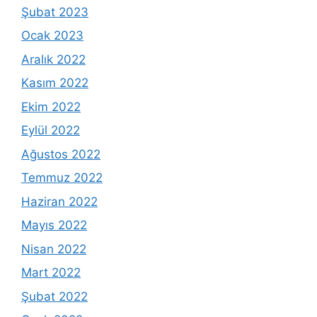
Şubat 2023
Ocak 2023
Aralık 2022
Kasım 2022
Ekim 2022
Eylül 2022
Ağustos 2022
Temmuz 2022
Haziran 2022
Mayıs 2022
Nisan 2022
Mart 2022
Şubat 2022