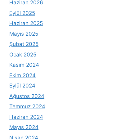
Haziran 2026
Eylül 2025
Haziran 2025
Mayıs 2025
Şubat 2025
Ocak 2025
Kasım 2024
Ekim 2024
Eylül 2024
Ağustos 2024
Temmuz 2024
Haziran 2024
Mayıs 2024
Nisan 2024