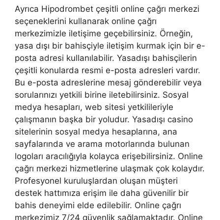
Ayrıca Hipodrombet çeşitli online çağrı merkezi
seçeneklerini kullanarak online çağrı
merkezimizle iletişime geçebilirsiniz. Örneğin,
yasa dışı bir bahisçiyle iletişim kurmak için bir e-
posta adresi kullanılabilir. Yasadışı bahisçilerin
çeşitli konularda resmi e-posta adresleri vardır.
Bu e-posta adreslerine mesaj gönderebilir veya
sorularınızı yetkili birine iletebilirsiniz. Sosyal
medya hesapları, web sitesi yetkilileriyle
çalışmanın başka bir yoludur. Yasadışı casino
sitelerinin sosyal medya hesaplarına, ana
sayfalarında ve arama motorlarında bulunan
logoları aracılığıyla kolayca erişebilirsiniz. Online
çağrı merkezi hizmetlerine ulaşmak çok kolaydır.
Profesyonel kuruluşlardan oluşan müşteri
destek hattımıza erişim ile daha güvenilir bir
bahis deneyimi elde edilebilir. Online çağrı
merkezimiz 7/24 güvenlik sağlamaktadır. Online