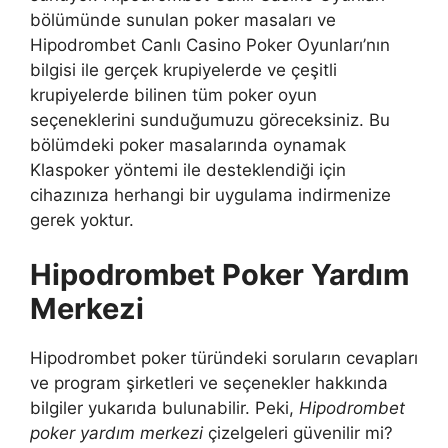
bölümünde sunulan poker masaları ve
Hipodrombet Canlı Casino Poker Oyunları’nın
bilgisi ile gerçek krupiyelerde ve çeşitli
krupiyelerde bilinen tüm poker oyun
seçeneklerini sunduğumuzu göreceksiniz. Bu
bölümdeki poker masalarında oynamak
Klaspoker yöntemi ile desteklendiği için
cihazınıza herhangi bir uygulama indirmenize
gerek yoktur.
Hipodrombet Poker Yardım
Merkezi
Hipodrombet poker türündeki soruların cevapları
ve program şirketleri ve seçenekler hakkında
bilgiler yukarıda bulunabilir. Peki,
Hipodrombet
poker yardım merkezi
çizelgeleri güvenilir mi?