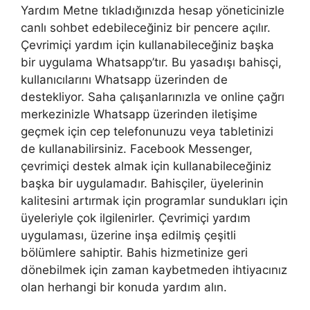
Yardım Metne tıkladığınızda hesap yöneticinizle
canlı sohbet edebileceğiniz bir pencere açılır.
Çevrimiçi yardım için kullanabileceğiniz başka
bir uygulama Whatsapp’tır. Bu yasadışı bahisçi,
kullanıcılarını Whatsapp üzerinden de
destekliyor. Saha çalışanlarınızla ve online çağrı
merkezinizle Whatsapp üzerinden iletişime
geçmek için cep telefonunuzu veya tabletinizi
de kullanabilirsiniz. Facebook Messenger,
çevrimiçi destek almak için kullanabileceğiniz
başka bir uygulamadır. Bahisçiler, üyelerinin
kalitesini artırmak için programlar sundukları için
üyeleriyle çok ilgilenirler. Çevrimiçi yardım
uygulaması, üzerine inşa edilmiş çeşitli
bölümlere sahiptir. Bahis hizmetinize geri
dönebilmek için zaman kaybetmeden ihtiyacınız
olan herhangi bir konuda yardım alın.