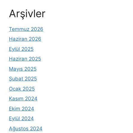
Arşivler
Temmuz 2026
Haziran 2026
Eylül 2025
Haziran 2025
Mayıs 2025
Şubat 2025
Ocak 2025
Kasım 2024
Ekim 2024
Eylül 2024
Ağustos 2024