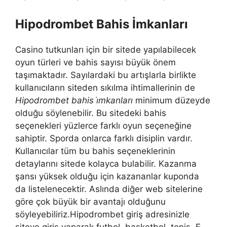
Hipodrombet Bahis İmkanları
Casino tutkunları için bir sitede yapılabilecek
oyun türleri ve bahis sayısı büyük önem
taşımaktadır. Sayılardaki bu artışlarla birlikte
kullanıcıların siteden sıkılma ihtimallerinin de
Hipodrombet bahis i̇mkanları
minimum düzeyde
olduğu söylenebilir. Bu sitedeki bahis
seçenekleri yüzlerce farklı oyun seçeneğine
sahiptir. Sporda onlarca farklı disiplin vardır.
Kullanıcılar tüm bu bahis seçeneklerinin
detaylarını sitede kolayca bulabilir. Kazanma
şansı yüksek olduğu için kazananlar kuponda
da listelenecektir. Aslında diğer web sitelerine
göre çok büyük bir avantajı olduğunu
söyleyebiliriz.Hipodrombet giriş adresinizle
siteye giriş yaparak futbol, ​​basketbol, ​​tenis, E-