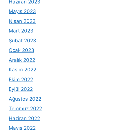
Haziran 2023
Mayıs 2023
Nisan 2023
Mart 2023
Şubat 2023
Ocak 2023
Aralık 2022
Kasım 2022
Ekim 2022
Eylül 2022
Ağustos 2022
Temmuz 2022
Haziran 2022
Mayıs 2022