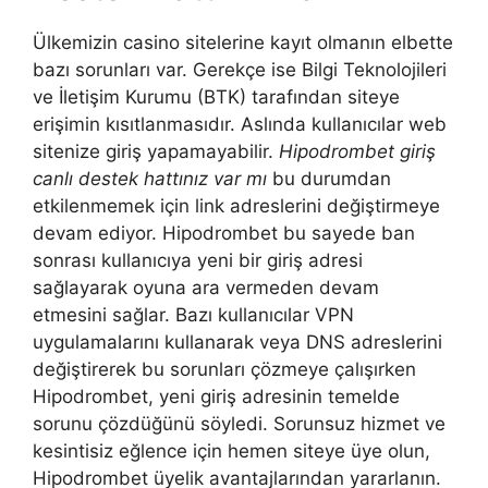
Ülkemizin casino sitelerine kayıt olmanın elbette
bazı sorunları var. Gerekçe ise Bilgi Teknolojileri
ve İletişim Kurumu (BTK) tarafından siteye
erişimin kısıtlanmasıdır. Aslında kullanıcılar web
sitenize giriş yapamayabilir.
Hipodrombet giriş
canlı destek hattınız var mı
bu durumdan
etkilenmemek için link adreslerini değiştirmeye
devam ediyor. Hipodrombet bu sayede ban
sonrası kullanıcıya yeni bir giriş adresi
sağlayarak oyuna ara vermeden devam
etmesini sağlar. Bazı kullanıcılar VPN
uygulamalarını kullanarak veya DNS adreslerini
değiştirerek bu sorunları çözmeye çalışırken
Hipodrombet, yeni giriş adresinin temelde
sorunu çözdüğünü söyledi. Sorunsuz hizmet ve
kesintisiz eğlence için hemen siteye üye olun,
Hipodrombet üyelik avantajlarından yararlanın.