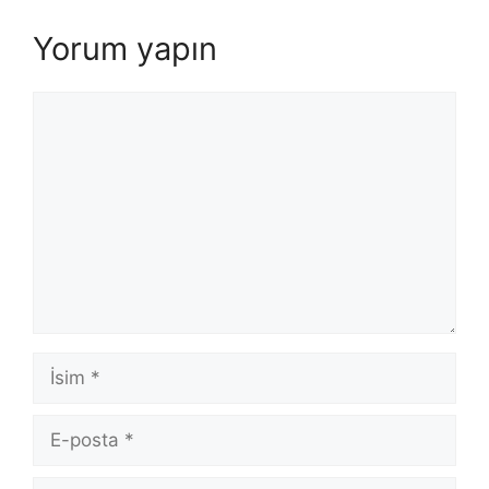
Yorum yapın
Yorum
İsim
E-
posta