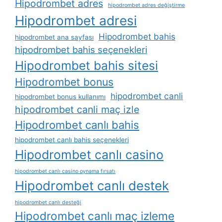
Hipodrombet adres
hipodrombet adres değiştirme
Hipodrombet adresi
Hipodrombet bahis
hipodrombet ana sayfası
hipodrombet bahis seçenekleri
Hipodrombet bahis sitesi
Hipodrombet bonus
hipodrombet canli
hipodrombet bonus kullanımı
hipodrombet canli maç izle
Hipodrombet canlı bahis
hipodrombet canlı bahis seçenekleri
Hipodrombet canlı casino
hipodrombet canlı casino oynama fırsatı
Hipodrombet canlı destek
hipodrombet canlı desteği
Hipodrombet canlı maç izleme