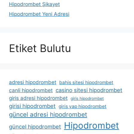
Hipodrombet Şikayet
Hipodrombet Yeni Adresi
Etiket Bulutu
adresi hipodrombet
bahis sitesi hipodrombet
casino sitesi hipodrombet
canli hipodrombet
giris adresi hipodrombet
giris hipodrombet
girisi hipodrombet
giris yap hipodrombet
güncel adresi hipodrombet
Hipodrombet
güncel hipodrombet