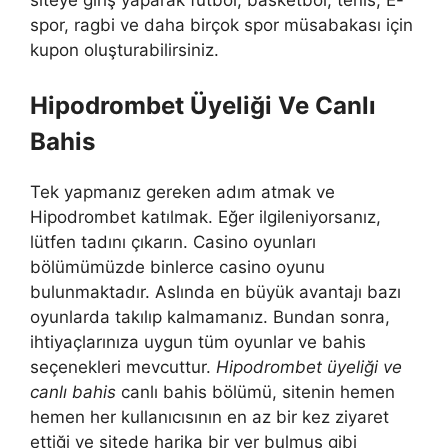
spor, ragbi ve daha birçok spor müsabakası için
kupon oluşturabilirsiniz.
Hipodrombet Üyeliği Ve Canlı
Bahis
Tek yapmanız gereken adım atmak ve
Hipodrombet katılmak. Eğer ilgileniyorsanız,
lütfen tadını çıkarın. Casino oyunları
bölümümüzde binlerce casino oyunu
bulunmaktadır. Aslında en büyük avantajı bazı
oyunlarda takılıp kalmamanız. Bundan sonra,
ihtiyaçlarınıza uygun tüm oyunlar ve bahis
seçenekleri mevcuttur.
Hipodrombet üyeliği ve
canlı bahis
canlı bahis bölümü, sitenin hemen
hemen her kullanıcısının en az bir kez ziyaret
ettiği ve sitede harika bir yer bulmuş gibi