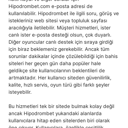
Hipodrombet.com e-posta adresi de
kullanılabilir. Hipodrombet ile ilgili soru, görüş ve
istekleriniz web sitesi veya topluluk sayfası
aracılığıyla iletilebilir. Müşteri hizmetleri, ister
canlı ister e-posta desteği olsun, çok duyarlı.
Diğer oyuncular canlı destek için sıraya girdiği
için biraz beklemeniz gerekebilir. Ancak tüm
sorunlar dakikalar içinde çözülebildiği için bahis
siteleri her geçen gün daha popüler hale
geldikçe site kullanıcılarının beklentileri de
artmaktadır. Her kullanıcı siteden güvenilirlik,
kalite, hızlı servis, oyun türü gibi farklı şeyler
isteyebilir.
Bu hizmetleri tek bir sitede bulmak kolay değil
ancak Hipodrombet yukarıdaki alanlarda
kullanıcılara hitap eden sitelerden biri olarak
öne çıkıyor. Kullanıcılara, özellikle çeşitlilik