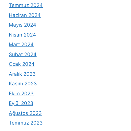
Temmuz 2024
Haziran 2024
Mayıs 2024
Nisan 2024
Mart 2024
Şubat 2024
Ocak 2024
Aralık 2023
Kasım 2023
Ekim 2023
Eylül 2023
Ağustos 2023
Temmuz 2023