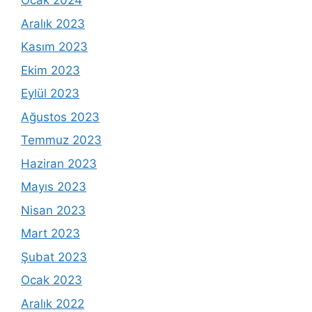
Ocak 2024
Aralık 2023
Kasım 2023
Ekim 2023
Eylül 2023
Ağustos 2023
Temmuz 2023
Haziran 2023
Mayıs 2023
Nisan 2023
Mart 2023
Şubat 2023
Ocak 2023
Aralık 2022