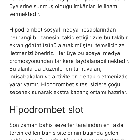
üyelerine sunmuş olduğu imkânlar ile ilham
vermektedir.
Hipodrombet sosyal medya hesaplarından
herhangi bir tanesini takip ettiğinizde bu takibin
ekran görüntüsünü alarak müşteri temsilcinize
iletmenizi öneririz. Her üye bu sosyal medya
promosyonundan bir kere faydalanabilmektedir.
Bu alanlarda düzenlenen turnuvaları,
müsabakaları ve aktiviteleri de takip etmenizde
yarar vardır. Hipodrombet sitesi sizlere çoğu
seçenek sunarak ekstra kazanç ortamı hazırlar.
Hipodrombet slot
Son zaman bahis severler tarafından en fazla
tercih edilen bahis sitelerinin başında gelen