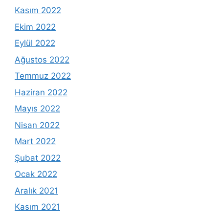
Kasım 2022
Ekim 2022
Eylül 2022
Ağustos 2022
Temmuz 2022
Haziran 2022
Mayıs 2022
Nisan 2022
Mart 2022
Şubat 2022
Ocak 2022
Aralık 2021
Kasım 2021