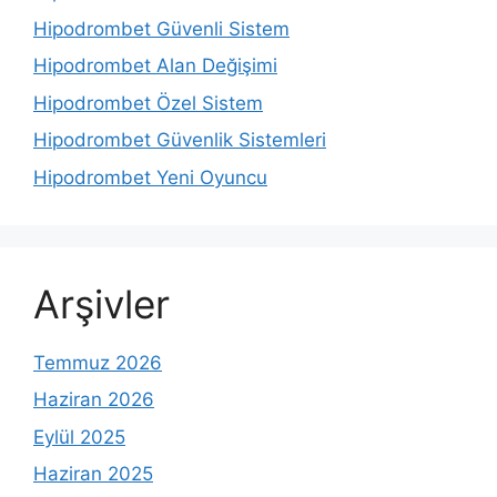
Hipodrombet Güvenli Sistem
Hipodrombet Alan Değişimi
Hipodrombet Özel Sistem
Hipodrombet Güvenlik Sistemleri
Hipodrombet Yeni Oyuncu
Arşivler
Temmuz 2026
Haziran 2026
Eylül 2025
Haziran 2025