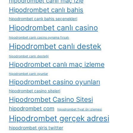
hipodrombet canli maç izle
Hipodrombet canlı bahis
hipodrombet canlı bahis seçenekleri
Hipodrombet canlı casino
hipodrombet canlı casino oynama fırsatı
Hipodrombet canlı destek
hipodrombet canlı desteği
Hipodrombet canlı maç izleme
hipodrombet canlı oyunlar
Hipodrombet casino oyunları
hipodrombet casino siteleri
Hipodrombet Casino Sitesi
hipodrombet com
hipodrombet fiyat ön i̇zlemesi
Hipodrombet gerçek adresi
hipodrombet giris twitter