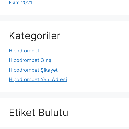
Ekim 2021
Kategoriler
Hipodrombet
Hipodrombet Giriş
Hipodrombet Şikayet
Hipodrombet Yeni Adresi
Etiket Bulutu