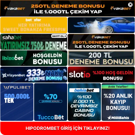
×
HIPODROMBET GİRİŞ İÇİN TIKLAYINIZ!