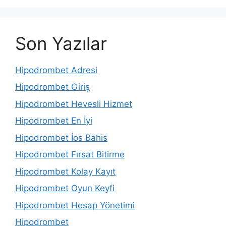
Son Yazılar
Hipodrombet Adresi
Hipodrombet Giriş
Hipodrombet Hevesli Hizmet
Hipodrombet En İyi
Hipodrombet İos Bahis
Hipodrombet Fırsat Bitirme
Hipodrombet Kolay Kayıt
Hipodrombet Oyun Keyfi
Hipodrombet Hesap Yönetimi
Hipodrombet