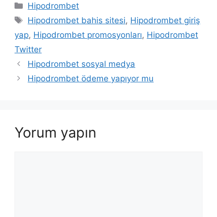
Kategoriler
Hipodrombet
Etiketler
Hipodrombet bahis sitesi
,
Hipodrombet giriş
yap
,
Hipodrombet promosyonları
,
Hipodrombet
Twitter
Yazı
Hipodrombet sosyal medya
dolaşımı
Hipodrombet ödeme yapıyor mu
Yorum yapın
Yorum