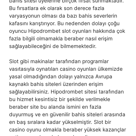
bahis sitesi üyelerine birçok fırsat sunmaktadır.
Bu fırsatlara ek olarak son derece fazla
varyasyonun olması da bazı bahis severlerin
kafasını karıştırıyor. Bu nedenden dolayı çoğu
oyuncu Hipodrombet slot oyunları hakkında çok
fazla bilgili olmamakla beraber nasıl erişim
sağlayabileceğini de bilmemektedir.
Slot gibi makinalar tarafından programlar
vasıtasıyla oynatılan casino oyunları ülkemizde
yasal olmadığından dolayı yalnızca Avrupa
kaynaklı bahis siteleri üzerinden erişim
sağlayabilirsiniz. Hipodrombet sitesi tarafından
bu hizmet kesintisiz bir şekilde verilmekle
beraber site bu alanda ismini en fazla
duyurmuş ve en güvenilir bahis siteleri arasında
en baş sıralara kadar yükselmiştir. Slot bir
casino oyunu olmakla beraber yüksek kazançlar