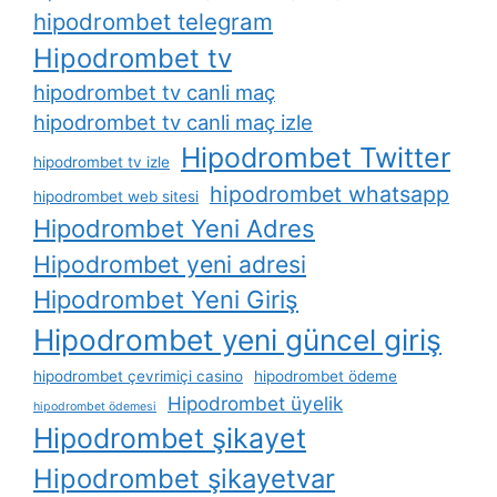
hipodrombet telegram
Hipodrombet tv
hipodrombet tv canli maç
hipodrombet tv canli maç izle
Hipodrombet Twitter
hipodrombet tv izle
hipodrombet whatsapp
hipodrombet web sitesi
Hipodrombet Yeni Adres
Hipodrombet yeni adresi
Hipodrombet Yeni Giriş
Hipodrombet yeni güncel giriş
hipodrombet çevrimiçi casino
hipodrombet ödeme
Hipodrombet üyelik
hipodrombet ödemesi
Hipodrombet şikayet
Hipodrombet şikayetvar