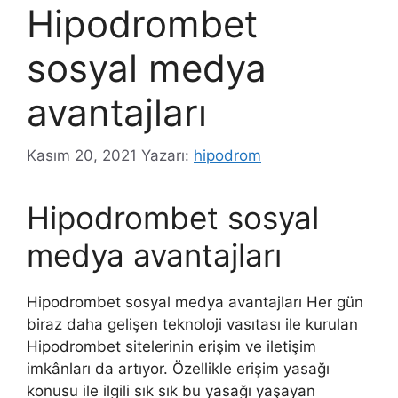
Hipodrombet
sosyal medya
avantajları
Kasım 20, 2021
Yazarı:
hipodrom
Hipodrombet sosyal
medya avantajları
Hipodrombet sosyal medya avantajları Her gün
biraz daha gelişen teknoloji vasıtası ile kurulan
Hipodrombet sitelerinin erişim ve iletişim
imkânları da artıyor. Özellikle erişim yasağı
konusu ile ilgili sık sık bu yasağı yaşayan