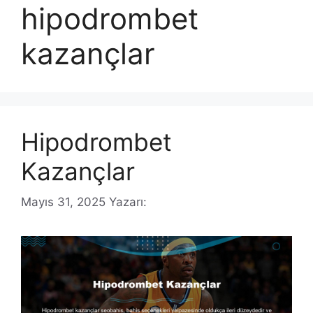
hipodrombet
kazançlar
Hipodrombet
Kazançlar
Mayıs 31, 2025
Yazarı: