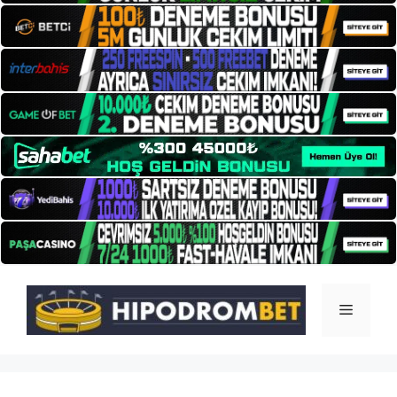
İçeriğe
atla
Menü