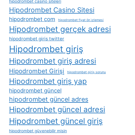
hipodrombet casino siteleri
Hipodrombet Casino Sitesi
hipodrombet com
hipodrombet fiyat ön i̇zlemesi
Hipodrombet gerçek adresi
hipodrombet giris twitter
Hipodrombet giriş
Hipodrombet giriş adresi
Hipodrombet Girişi
hipodrombet giriş sorunu
Hipodrombet giriş yap
hipodrombet güncel
hipodrombet güncel adres
Hipodrombet güncel adresi
Hipodrombet güncel giriş
hipodrombet güvenebilir misin