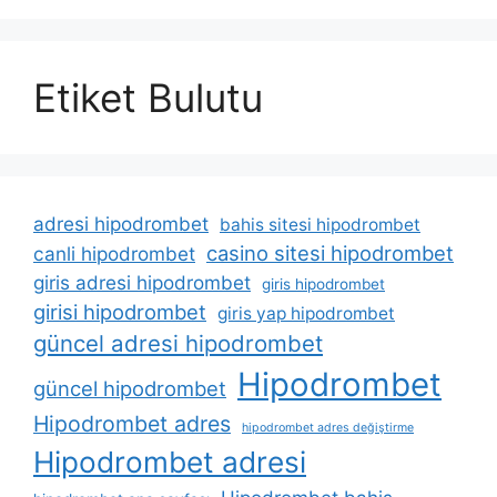
Etiket Bulutu
adresi hipodrombet
bahis sitesi hipodrombet
casino sitesi hipodrombet
canli hipodrombet
giris adresi hipodrombet
giris hipodrombet
girisi hipodrombet
giris yap hipodrombet
güncel adresi hipodrombet
Hipodrombet
güncel hipodrombet
Hipodrombet adres
hipodrombet adres değiştirme
Hipodrombet adresi