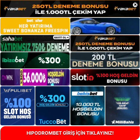
×
HIPODROMBET GİRİŞ İÇİN TIKLAYINIZ!