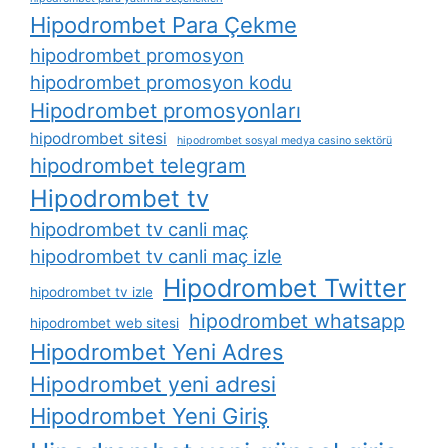
Hipodrombet Para Çekme
hipodrombet promosyon
hipodrombet promosyon kodu
Hipodrombet promosyonları
hipodrombet sitesi
hipodrombet sosyal medya casino sektörü
hipodrombet telegram
Hipodrombet tv
hipodrombet tv canli maç
hipodrombet tv canli maç izle
Hipodrombet Twitter
hipodrombet tv izle
hipodrombet whatsapp
hipodrombet web sitesi
Hipodrombet Yeni Adres
Hipodrombet yeni adresi
Hipodrombet Yeni Giriş