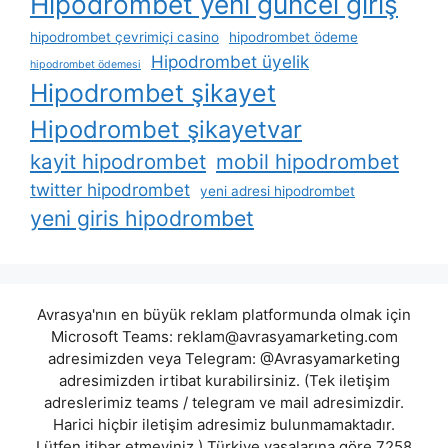
Hipodrombet yeni güncel giriş
hipodrombet çevrimiçi casino
hipodrombet ödeme
Hipodrombet üyelik
hipodrombet ödemesi
Hipodrombet şikayet
Hipodrombet şikayetvar
kayit hipodrombet
mobil hipodrombet
twitter hipodrombet
yeni adresi hipodrombet
yeni giris hipodrombet
Avrasya'nın en büyük reklam platformunda olmak için
Microsoft Teams:
reklam@avrasyamarketing.com
adresimizden veya Telegram: @Avrasyamarketing
adresimizden irtibat kurabilirsiniz. (Tek iletişim
adreslerimiz teams / telegram ve mail adresimizdir.
Harici hiçbir iletişim adresimiz bulunmamaktadır.
Lütfen itibar etmeyiniz.) Türkiye yasalarına göre 7258