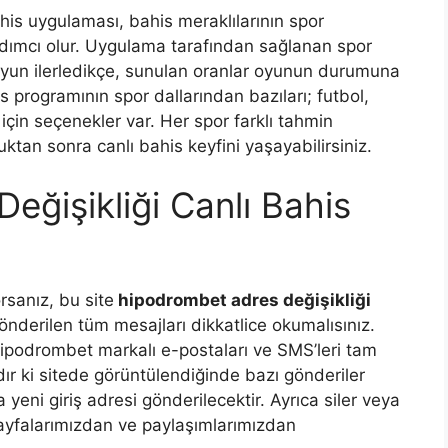
is uygulaması, bahis meraklılarının spor
ardımcı olur. Uygulama tarafından sağlanan spor
. Oyun ilerledikçe, sunulan oranlar oyunun durumuna
rogramının spor dallarından bazıları; futbol, ​​​​
ı için seçenekler var. Her spor farklı tahmin
tan sonra canlı bahis keyfini yaşayabilirsiniz.
ğişikliği Canlı Bahis
rsanız, bu site
hipodrombet adres değişikliği
önderilen tüm mesajları dikkatlice okumalısınız.
 Hipodrombet markalı e-postaları ve SMS’leri tam
r ki sitede görüntülendiğinde bazı gönderiler
 yeni giriş adresi gönderilecektir. Ayrıca siler veya
sayfalarımızdan ve paylaşımlarımızdan