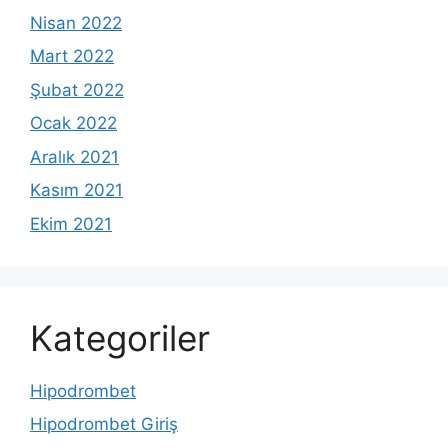
Nisan 2022
Mart 2022
Şubat 2022
Ocak 2022
Aralık 2021
Kasım 2021
Ekim 2021
Kategoriler
Hipodrombet
Hipodrombet Giriş