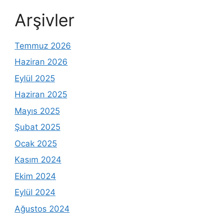
Arşivler
Temmuz 2026
Haziran 2026
Eylül 2025
Haziran 2025
Mayıs 2025
Şubat 2025
Ocak 2025
Kasım 2024
Ekim 2024
Eylül 2024
Ağustos 2024