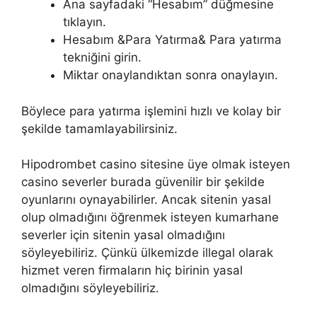
Ana sayfadaki “Hesabım” düğmesine
tıklayın.
Hesabım &Para Yatırma& Para yatırma
tekniğini girin.
Miktar onaylandıktan sonra onaylayın.
Böylece para yatırma işlemini hızlı ve kolay bir
şekilde tamamlayabilirsiniz.
Hipodrombet casino sitesine üye olmak isteyen
casino severler burada güvenilir bir şekilde
oyunlarını oynayabilirler. Ancak sitenin yasal
olup olmadığını öğrenmek isteyen kumarhane
severler için sitenin yasal olmadığını
söyleyebiliriz. Çünkü ülkemizde illegal olarak
hizmet veren firmaların hiç birinin yasal
olmadığını söyleyebiliriz.