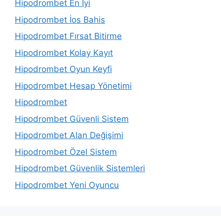
Hipodrombet En İyi
Hipodrombet İos Bahis
Hipodrombet Fırsat Bitirme
Hipodrombet Kolay Kayıt
Hipodrombet Oyun Keyfi
Hipodrombet Hesap Yönetimi
Hipodrombet
Hipodrombet Güvenli Sistem
Hipodrombet Alan Değişimi
Hipodrombet Özel Sistem
Hipodrombet Güvenlik Sistemleri
Hipodrombet Yeni Oyuncu