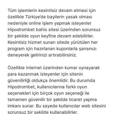
Tüm işlemlerin kesintisiz devam etmesi için
özellikle Türkiye’de bayilerin yasak olması
nedeniyle online işlem yapmak isteyenler
Hipodrombet bahis sitesi üzerinden sorunsuz
bir şekilde oyun keyfine devam edebilirler.
Kesintisiz hizmet sunan sitede yürütülen her
program için hazırlanan kuponlarla şansınızı
deneyerek gelirinizi artırabilirsiniz.
Özellikle internet üzerinden kumar oynayarak
para kazanmak isteyenler için sitenin
güvenilirliği oldukça önemlidir. Bu durumda
Hipodrombet, kullanıcılarına farklı oyun
seçenekleri için birçok oyun seçeneği ile
tamamen güvenilir bir şekilde ticaret yapma
imkanı sunar. Bu sayede kullanıcılar web sitesini
sorunsuz bir şekilde kullanabilirler.