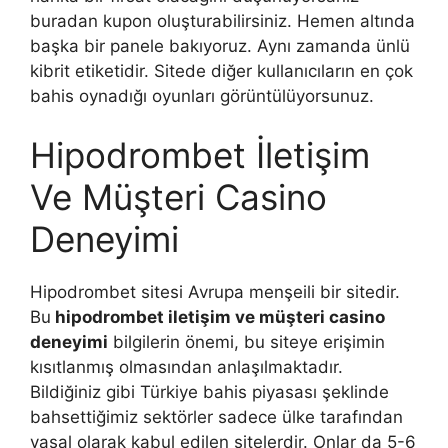
buradan kupon oluşturabilirsiniz. Hemen altında
başka bir panele bakıyoruz. Aynı zamanda ünlü
kibrit etiketidir. Sitede diğer kullanıcıların en çok
bahis oynadığı oyunları görüntülüyorsunuz.
Hipodrombet İletişim
Ve Müşteri Casino
Deneyimi
Hipodrombet sitesi Avrupa menşeili bir sitedir.
Bu
hipodrombet iletişim ve müşteri casino
deneyimi
bilgilerin önemi, bu siteye erişimin
kısıtlanmış olmasından anlaşılmaktadır.
Bildiğiniz gibi Türkiye bahis piyasası şeklinde
bahsettiğimiz sektörler sadece ülke tarafından
yasal olarak kabul edilen sitelerdir. Onlar da 5-6