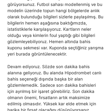
görüyorsunuz. Futbol sahası modellenmiş ve bu
modelin üzerinde topun hangi bölgelerde anlık
olarak bulunduğu bilgileri sizlerle paylaşılmış. Bu
bilgilerin hemen aşağısına baktığımızda,
istatistiklerle karşılaşıyoruz. Kartların neler
olduğu veya kimlerin foul yaptığı gibi bilgileri
gözlemleyebiliyoruz. Hemen altında bahis
kuponu sekmesi var. Kuponda seçtiğiniz yarışma
yeri burada görüntülenecektir.
Devam ediyoruz. Sözde son dakika bahis
alanına geliyoruz. Bu alanda Hipodrombet canlı
bahis seçeneği dışında başka bir alan
gözlemlemedik. Sadece son dakika bahisleri
için ayrılmış bir işaret görebiliriz. Son dakika
olmanın önemi, fırsatların artık maksimize
edilmiş olmasıdır. Yüksek kar elde etmek için
harika bir fırsat olacağını düşünüyorsanız