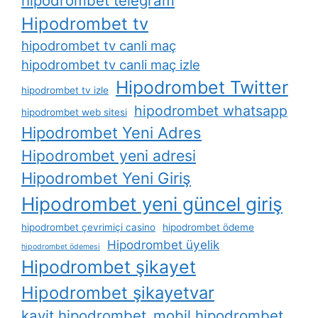
hipodrombet telegram
Hipodrombet tv
hipodrombet tv canli maç
hipodrombet tv canli maç izle
Hipodrombet Twitter
hipodrombet tv izle
hipodrombet whatsapp
hipodrombet web sitesi
Hipodrombet Yeni Adres
Hipodrombet yeni adresi
Hipodrombet Yeni Giriş
Hipodrombet yeni güncel giriş
hipodrombet çevrimiçi casino
hipodrombet ödeme
Hipodrombet üyelik
hipodrombet ödemesi
Hipodrombet şikayet
Hipodrombet şikayetvar
kayit hipodrombet
mobil hipodrombet