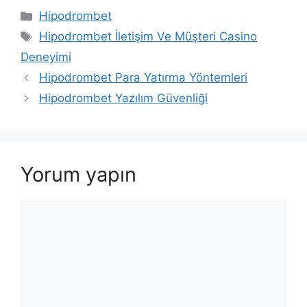
Kategoriler
Hipodrombet
Etiketler
Hipodrombet İletişim Ve Müşteri Casino
Deneyimi
Yazı
Hipodrombet Para Yatırma Yöntemleri
dolaşımı
Hipodrombet Yazılım Güvenliği
Yorum yapın
Yorum