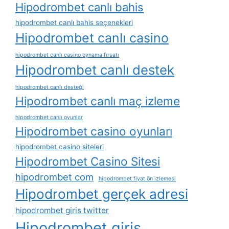
Hipodrombet canlı bahis
hipodrombet canlı bahis seçenekleri
Hipodrombet canlı casino
hipodrombet canlı casino oynama fırsatı
Hipodrombet canlı destek
hipodrombet canlı desteği
Hipodrombet canlı maç izleme
hipodrombet canlı oyunlar
Hipodrombet casino oyunları
hipodrombet casino siteleri
Hipodrombet Casino Sitesi
hipodrombet com
hipodrombet fiyat ön i̇zlemesi
Hipodrombet gerçek adresi
hipodrombet giris twitter
Hipodrombet giriş