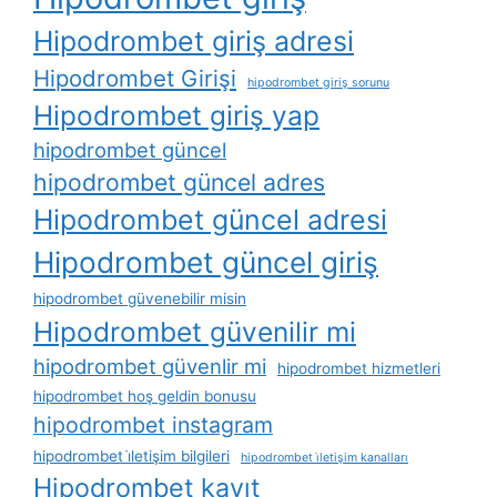
Hipodrombet giriş adresi
Hipodrombet Girişi
hipodrombet giriş sorunu
Hipodrombet giriş yap
hipodrombet güncel
hipodrombet güncel adres
Hipodrombet güncel adresi
Hipodrombet güncel giriş
hipodrombet güvenebilir misin
Hipodrombet güvenilir mi
hipodrombet güvenlir mi
hipodrombet hizmetleri
hipodrombet hoş geldin bonusu
hipodrombet instagram
hipodrombet i̇letişim bilgileri
hipodrombet i̇letişim kanalları
Hipodrombet kayıt