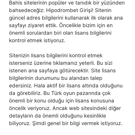
Bahis sitelerinin popüler ve tanıdık bir yüzünden
bahsedeceğiz: Hipodrombet Girişi! Sitenin
güncel adres bilgilerini kullanarak ilk olarak ana
sayfayı ziyaret ettik. Öncelikle bizim için en
önemli sorulardan biri olan lisans bilgilerini
kontrol etmek istiyoruz.
Sitenizin lisans bilgilerini kontrol etmek
isterseniz üzerine tıklamanız yeterli. Bu sizi
istenen ana sayfaya götürecektir. Site lisans
bilgilerinin durumunu bu alandan talep
edersiniz. Hala aktif bir lisans altında olduğunu
da görebiliriz. Bu Türk oyun pazarında çok
önemli bir konu olduğu için lisans konusuna
öncelik veriyoruz. Ancak web sitesindeki diğer
detayların da önemli olduğunu kesinlikle
biliyoruz. Şimdi genel bir bilgi vermek istiyoruz.