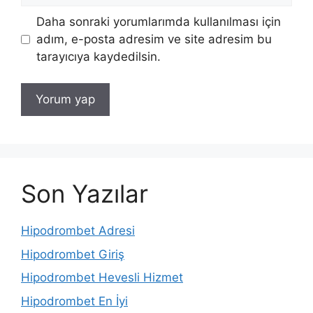
Daha sonraki yorumlarımda kullanılması için
adım, e-posta adresim ve site adresim bu
tarayıcıya kaydedilsin.
Son Yazılar
Hipodrombet Adresi
Hipodrombet Giriş
Hipodrombet Hevesli Hizmet
Hipodrombet En İyi