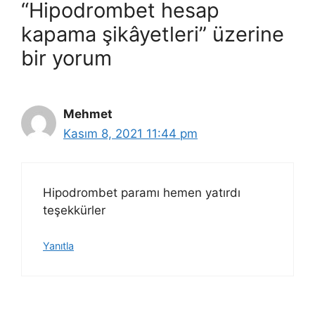
“Hipodrombet hesap
kapama şikâyetleri” üzerine
bir yorum
Mehmet
Kasım 8, 2021 11:44 pm
Hipodrombet paramı hemen yatırdı
teşekkürler
Yanıtla