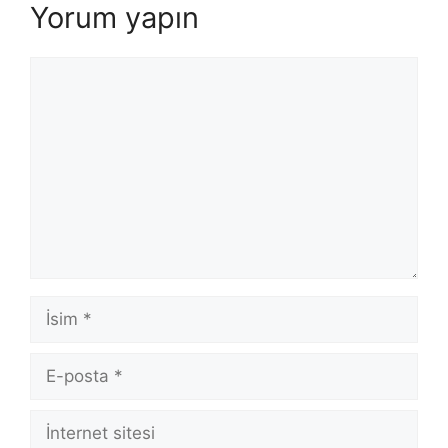
Yorum yapın
Yorum
İsim
E-
posta
İnternet
sitesi