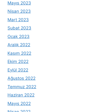
Mayıs 2023
Nisan 2023
Mart 2023
Şubat 2023
Ocak 2023
Aralık 2022
Kasım 2022
Ekim 2022
Eylül 2022
Ağustos 2022
Temmuz 2022
Haziran 2022
Mayıs 2022
Nisan 2022