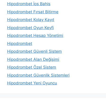
Hipodrombet İos Bahis
Hipodrombet Fırsat Bitirme
Hipodrombet Kolay Kayıt
Hipodrombet Oyun Keyfi
Hipodrombet Hesap Yönetimi
Hipodrombet
Hipodrombet Güvenli Sistem
Hipodrombet Alan Değişimi
Hipodrombet Özel Sistem
Hipodrombet Güvenlik Sistemleri
Hipodrombet Yeni Oyuncu