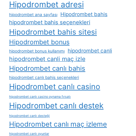
Hipodrombet adresi
Hipodrombet bahis
hipodrombet ana sayfası
hipodrombet bahis seçenekleri
Hipodrombet bahis sitesi
Hipodrombet bonus
hipodrombet canli
hipodrombet bonus kullanımı
hipodrombet canli maç izle
Hipodrombet canlı bahis
hipodrombet canlı bahis seçenekleri
Hipodrombet canlı casino
hipodrombet canlı casino oynama fırsatı
Hipodrombet canlı destek
hipodrombet canlı desteği
Hipodrombet canlı maç izleme
hipodrombet canlı oyunlar