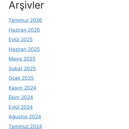
Arşivler
Temmuz 2026
Haziran 2026
Eylül 2025
Haziran 2025
Mayıs 2025
Şubat 2025
Ocak 2025
Kasım 2024
Ekim 2024
Eylül 2024
Ağustos 2024
Temmuz 2024