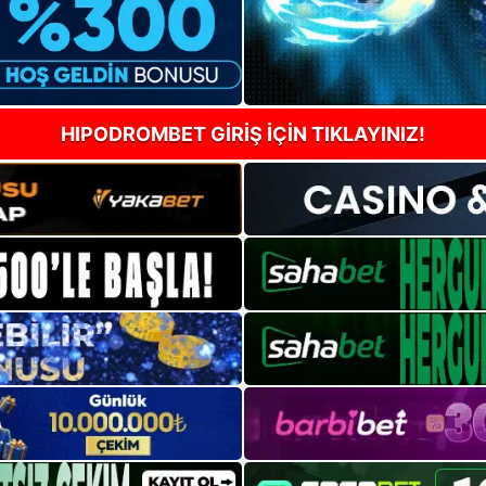
HIPODROMBET GİRİŞ İÇİN TIKLAYINIZ!