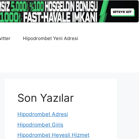
itter
Hipodrombet Yeni Adresi
Son Yazılar
Hipodrombet Adresi
Hipodrombet Giriş
Hipodrombet Hevesli Hizmet