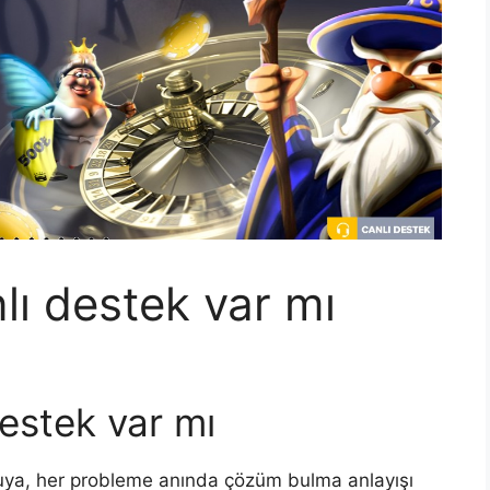
ı destek var mı
estek var mı
uya, her probleme anında çözüm bulma anlayışı