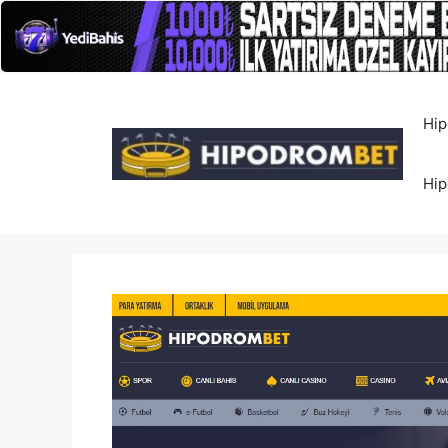
İçeriğe
atla
Hip
Hi