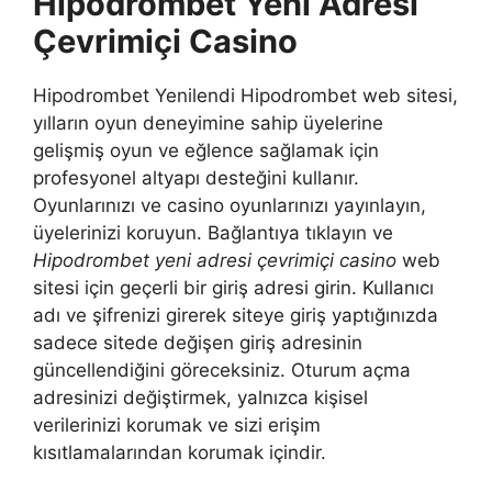
Hipodrombet Yeni Adresi
Çevrimiçi Casino
Hipodrombet Yenilendi Hipodrombet web sitesi,
yılların oyun deneyimine sahip üyelerine
gelişmiş oyun ve eğlence sağlamak için
profesyonel altyapı desteğini kullanır.
Oyunlarınızı ve casino oyunlarınızı yayınlayın,
üyelerinizi koruyun. Bağlantıya tıklayın ve
Hipodrombet yeni adresi çevrimiçi casino
web
sitesi için geçerli bir giriş adresi girin. Kullanıcı
adı ve şifrenizi girerek siteye giriş yaptığınızda
sadece sitede değişen giriş adresinin
güncellendiğini göreceksiniz. Oturum açma
adresinizi değiştirmek, yalnızca kişisel
verilerinizi korumak ve sizi erişim
kısıtlamalarından korumak içindir.