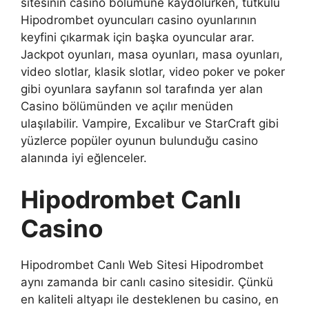
sitesinin casino bölümüne kaydolurken, tutkulu
Hipodrombet oyuncuları casino oyunlarının
keyfini çıkarmak için başka oyuncular arar.
Jackpot oyunları, masa oyunları, masa oyunları,
video slotlar, klasik slotlar, video poker ve poker
gibi oyunlara sayfanın sol tarafında yer alan
Casino bölümünden ve açılır menüden
ulaşılabilir. Vampire, Excalibur ve StarCraft gibi
yüzlerce popüler oyunun bulunduğu casino
alanında iyi eğlenceler.
Hipodrombet Canlı
Casino
Hipodrombet Canlı Web Sitesi Hipodrombet
aynı zamanda bir canlı casino sitesidir. Çünkü
en kaliteli altyapı ile desteklenen bu casino, en