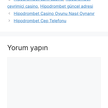
çevrimiçi casino
,
Hipodrombet güncel adresi
Yazı
Hipodrombet Casino Oyunu Nasıl Oynanır
dolaşımı
Hipodrombet Cep Telefonu
Yorum yapın
Yorum