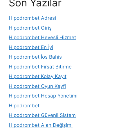
Son Yazılar
Hipodrombet Adresi
Hipodrombet Giriş
Hipodrombet Hevesli Hizmet
Hipodrombet En İyi
Hipodrombet İos Bahis
Hipodrombet Fırsat Bitirme
Hipodrombet Kolay Kayıt
Hipodrombet Oyun Keyfi
Hipodrombet Hesap Yönetimi
Hipodrombet
Hipodrombet Güvenli Sistem
Hipodrombet Alan Değişimi