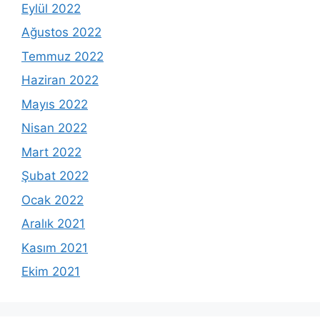
Eylül 2022
Ağustos 2022
Temmuz 2022
Haziran 2022
Mayıs 2022
Nisan 2022
Mart 2022
Şubat 2022
Ocak 2022
Aralık 2021
Kasım 2021
Ekim 2021