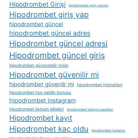
Hipodrombet Girişi
hipodrombet giriş sorunu
Hipodrombet giriş yap
hipodrombet güncel
hipodrombet güncel adres
Hipodrombet güncel adresi
Hipodrombet güncel giriş
hipodrombet güvenebilir misin
Hipodrombet güvenilir mi
hipodrombet güvenlir mi
hipodrombet hizmetleri
hipodrombet hoş geldin bonusu
hipodrombet instagram
hipodrombet i̇letişim bilgileri
hipodrombet i̇letişim kanalları
Hipodrombet kayıt
Hipodrombet kaç oldu
hipodrombet kullanıcı