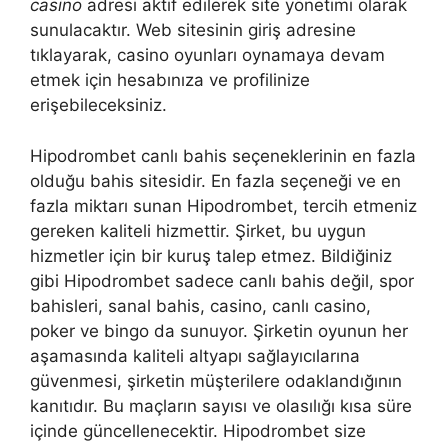
casino
adresi aktif edilerek site yönetimi olarak
sunulacaktır. Web sitesinin giriş adresine
tıklayarak, casino oyunları oynamaya devam
etmek için hesabınıza ve profilinize
erişebileceksiniz.
Hipodrombet canlı bahis seçeneklerinin en fazla
olduğu bahis sitesidir. En fazla seçeneği ve en
fazla miktarı sunan Hipodrombet, tercih etmeniz
gereken kaliteli hizmettir. Şirket, bu uygun
hizmetler için bir kuruş talep etmez. Bildiğiniz
gibi Hipodrombet sadece canlı bahis değil, spor
bahisleri, sanal bahis, casino, canlı casino,
poker ve bingo da sunuyor. Şirketin oyunun her
aşamasında kaliteli altyapı sağlayıcılarına
güvenmesi, şirketin müşterilere odaklandığının
kanıtıdır. Bu maçların sayısı ve olasılığı kısa süre
içinde güncellenecektir. Hipodrombet size