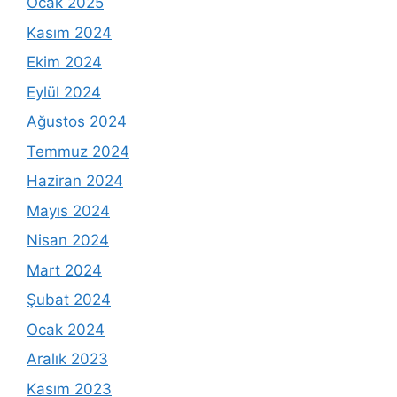
Ocak 2025
Kasım 2024
Ekim 2024
Eylül 2024
Ağustos 2024
Temmuz 2024
Haziran 2024
Mayıs 2024
Nisan 2024
Mart 2024
Şubat 2024
Ocak 2024
Aralık 2023
Kasım 2023