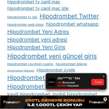
hipodrombet tv canli maç
hipodrombet tv canli maç izle
Hipodrombet Twitter
hipodrombet tv izle
hipodrombet whatsapp
hipodrombet web sitesi
Hipodrombet Yeni Adres
Hipodrombet yeni adresi
Hipodrombet Yeni Giriş
Hipodrombet yeni güncel giriş
hipodrombet çevrimiçi casino
hipodrombet ödeme
Hipodrombet üyelik
hipodrombet ödemesi
Hipodrombet şikayet
Hipodrombet şikayetvar
kayit hipodrombet
mobil hipodrombet
×
twitter hipodrombet
yeni adresi hipodrombet
yeni giris hipodrombet