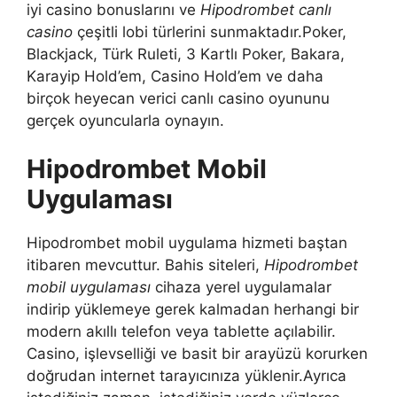
iyi casino bonuslarını ve
Hipodrombet canlı
casino
çeşitli lobi türlerini sunmaktadır.Poker,
Blackjack, Türk Ruleti, 3 Kartlı Poker, Bakara,
Karayip Hold’em, Casino Hold’em ve daha
birçok heyecan verici canlı casino oyununu
gerçek oyuncularla oynayın.
Hipodrombet Mobil
Uygulaması
Hipodrombet mobil uygulama hizmeti baştan
itibaren mevcuttur. Bahis siteleri,
Hipodrombet
mobil uygulaması
cihaza yerel uygulamalar
indirip yüklemeye gerek kalmadan herhangi bir
modern akıllı telefon veya tablette açılabilir.
Casino, işlevselliği ve basit bir arayüzü korurken
doğrudan internet tarayıcınıza yüklenir.Ayrıca