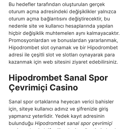
Bu hedefler tarafından oluşturulan gerçek
oturum açma adresindeki değişiklikler yalnızca
oturum açma bağlantısını değiştirecektir, bu
nedenle site ve kullanıcı hesaplarında yapılan
hiçbir değişiklik muhtemelen aynı kalmayacaktır.
Promosyonlardan ve bonuslardan yararlanmak,
Hipodrombet slot oynamak ve bir Hipodrombet
adresi ile çeşitli slot ve slotları oynayarak para
kazanmak için web sitesini ziyaret edebilirsiniz.
Hipodrombet Sanal Spor
Çevrimiçi Casino
Sanal spor ortaklarına heyecan verici bahisler
için, siteye kullanıcı adınız ve şifrenizle giriş
yapmanız yeterlidir. Yedek kayıt adresinin
bulunduğu
Hipodrombet sanal spor çevrimiçi