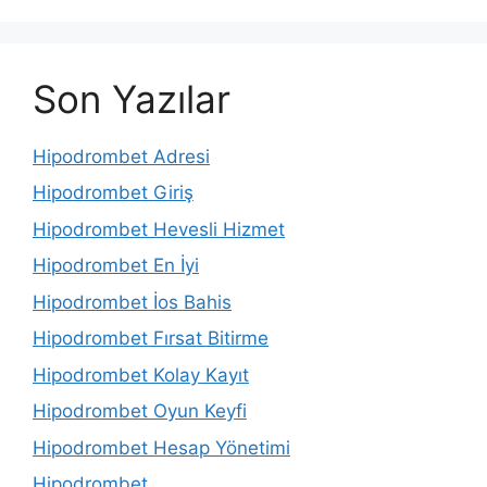
Son Yazılar
Hipodrombet Adresi
Hipodrombet Giriş
Hipodrombet Hevesli Hizmet
Hipodrombet En İyi
Hipodrombet İos Bahis
Hipodrombet Fırsat Bitirme
Hipodrombet Kolay Kayıt
Hipodrombet Oyun Keyfi
Hipodrombet Hesap Yönetimi
Hipodrombet