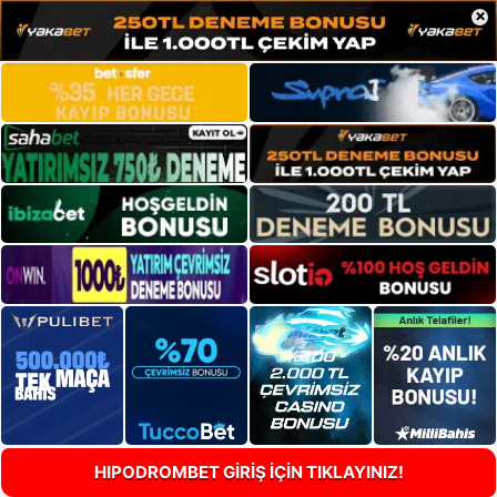
×
HIPODROMBET GİRİŞ İÇİN TIKLAYINIZ!