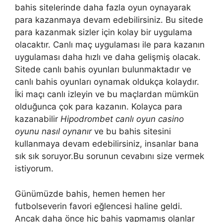
bahis sitelerinde daha fazla oyun oynayarak
para kazanmaya devam edebilirsiniz. Bu sitede
para kazanmak sizler için kolay bir uygulama
olacaktır. Canlı maç uygulaması ile para kazanın
uygulaması daha hızlı ve daha gelişmiş olacak.
Sitede canlı bahis oyunları bulunmaktadır ve
canlı bahis oyunları oynamak oldukça kolaydır.
İki maçı canlı izleyin ve bu maçlardan mümkün
olduğunca çok para kazanın. Kolayca para
kazanabilir
Hipodrombet canlı oyun casino
oyunu nasıl oynanır
ve bu bahis sitesini
kullanmaya devam edebilirsiniz, insanlar bana
sık sık soruyor.Bu sorunun cevabını size vermek
istiyorum.
Günümüzde bahis, hemen hemen her
futbolseverin favori eğlencesi haline geldi.
Ancak daha önce hiç bahis yapmamış olanlar