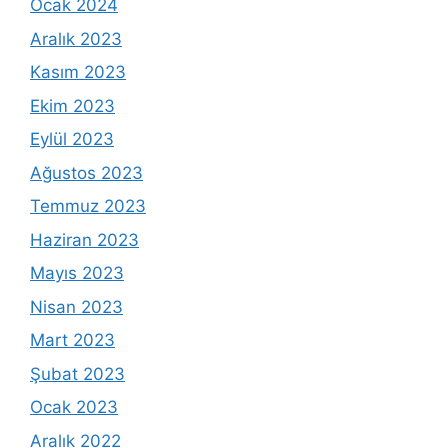
Ocak 2024
Aralık 2023
Kasım 2023
Ekim 2023
Eylül 2023
Ağustos 2023
Temmuz 2023
Haziran 2023
Mayıs 2023
Nisan 2023
Mart 2023
Şubat 2023
Ocak 2023
Aralık 2022