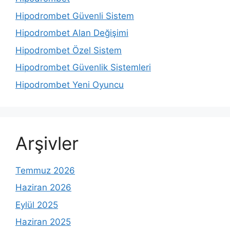
Hipodrombet Güvenli Sistem
Hipodrombet Alan Değişimi
Hipodrombet Özel Sistem
Hipodrombet Güvenlik Sistemleri
Hipodrombet Yeni Oyuncu
Arşivler
Temmuz 2026
Haziran 2026
Eylül 2025
Haziran 2025