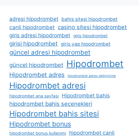
adresi hipodrombet
bahis sitesi hipodrombet
casino sitesi hipodrombet
canli hipodrombet
giris adresi hipodrombet
giris hipodrombet
girisi hipodrombet
giris yap hipodrombet
güncel adresi hipodrombet
Hipodrombet
güncel hipodrombet
Hipodrombet adres
hipodrombet adres değiştirme
Hipodrombet adresi
Hipodrombet bahis
hipodrombet ana sayfası
hipodrombet bahis seçenekleri
Hipodrombet bahis sitesi
Hipodrombet bonus
hipodrombet canli
hipodrombet bonus kullanımı