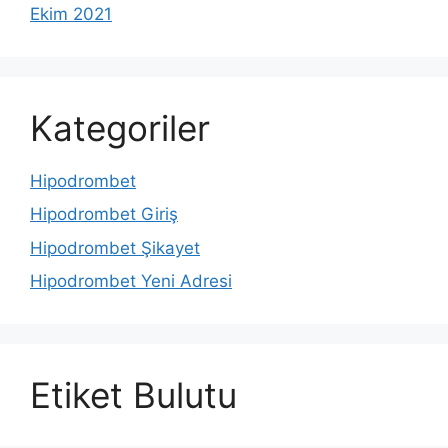
Ekim 2021
Kategoriler
Hipodrombet
Hipodrombet Giriş
Hipodrombet Şikayet
Hipodrombet Yeni Adresi
Etiket Bulutu