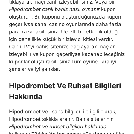
tıklayarak maçı canlı izleyebilirsiniz. Veya bir
Hipodrombet canlı bahis nasıl oynanır
kupon
oluşturun. Bu kuponu oluşturduğunuzda kupon
geçerliyse sanal casino oyunlarında daha fazla
para kazanabilirsiniz. Ücretli bir etkinlik olduğu
için genellikle küçük bir izleyici kitlesi vardır.
Canlı TV’yi bahis sitenize bağlayarak maçları
izleyebilir ve kupon geçerliyse kazanabileceğiniz
kuponlar oluşturabilirsiniz.Tüm oyunculara iyi
şanslar ve iyi şanslar.
Hipodrombet Ve Ruhsat Bilgileri
Hakkında
Hipodrombet ve lisans bilgileri ile ilgili olarak,
Hipodrombet sıklıkla aranır. Bahis sitelerinin
Hipodrombet ve ruhsat bilgileri hakkında