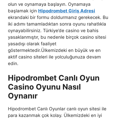
olun ve oynamaya başlayın. Oynamaya
başlamak için
Hipodrombet Giriş Adresi
ekrandaki bir formu doldurmanız gerekecek. Bu
iki adımı tamamladıktan sonra oyunu rahatlıkla
oynayabilirsiniz. Türkiye’de casino ve bahis
yasaklanmıştır, bu nedenle birçok casino sitesi
yasadışı olarak faaliyet
göstermektedir.Ülkemizdeki en büyük ve en
aktif casino siteleri ile yolculuğunuza devam
edin.
Hipodrombet Canlı Oyun
Casino Oyunu Nasıl
Oynanır
Hipodrombet Canlı Oyunlar canlı oyun sitesi ile
para kazanmak çok kolay. Ülkemizdeki en iyi