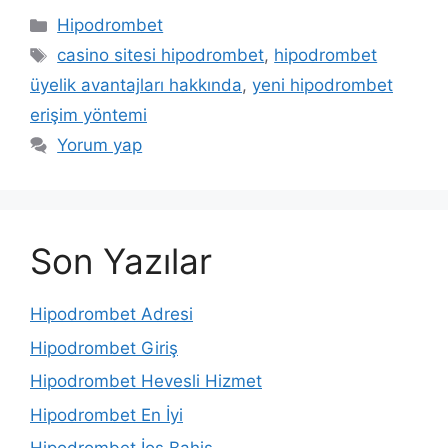
Kategoriler
Hipodrombet
Etiketler
casino sitesi hipodrombet
,
hipodrombet
üyelik avantajları hakkında
,
yeni hipodrombet
erişim yöntemi
Yorum yap
Son Yazılar
Hipodrombet Adresi
Hipodrombet Giriş
Hipodrombet Hevesli Hizmet
Hipodrombet En İyi