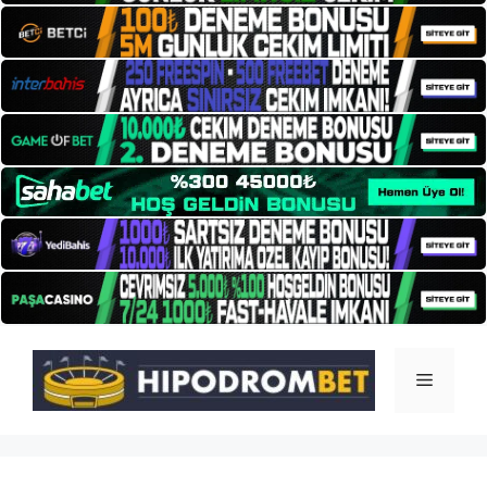
İçeriğe
atla
Menü