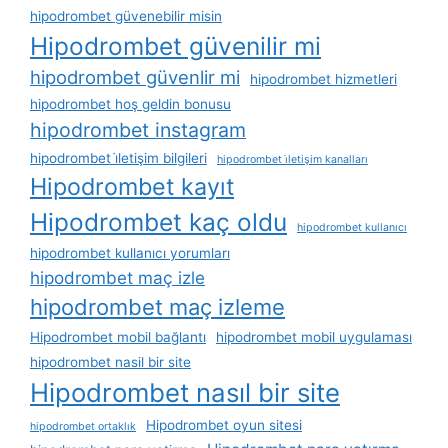
hipodrombet güvenebilir misin
Hipodrombet güvenilir mi
hipodrombet güvenlir mi
hipodrombet hizmetleri
hipodrombet hoş geldin bonusu
hipodrombet instagram
hipodrombet i̇letişim bilgileri
hipodrombet i̇letişim kanalları
Hipodrombet kayıt
Hipodrombet kaç oldu
hipodrombet kullanıcı
hipodrombet kullanıcı yorumları
hipodrombet maç izle
hipodrombet maç izleme
Hipodrombet mobil bağlantı
hipodrombet mobil uygulaması
hipodrombet nasil bir site
Hipodrombet nasıl bir site
Hipodrombet oyun sitesi
hipodrombet ortaklık