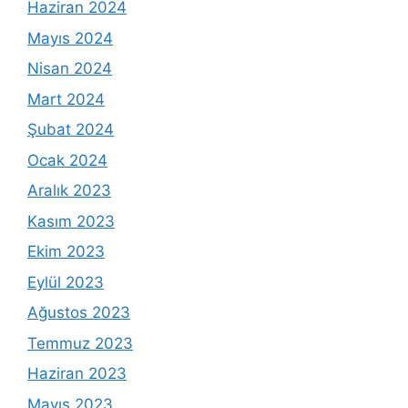
Haziran 2024
Mayıs 2024
Nisan 2024
Mart 2024
Şubat 2024
Ocak 2024
Aralık 2023
Kasım 2023
Ekim 2023
Eylül 2023
Ağustos 2023
Temmuz 2023
Haziran 2023
Mayıs 2023