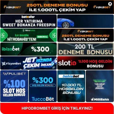
×
HIPODROMBET GİRİŞ İÇİN TIKLAYINIZ!