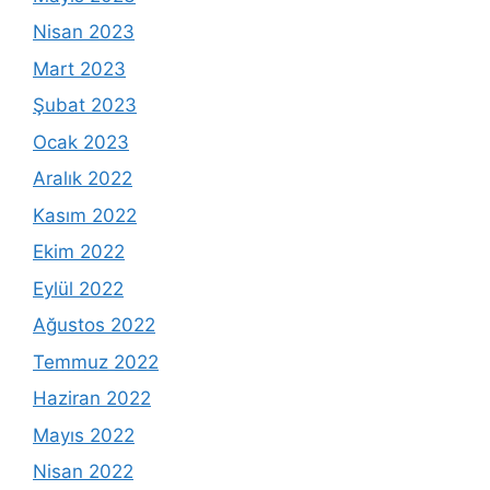
Nisan 2023
Mart 2023
Şubat 2023
Ocak 2023
Aralık 2022
Kasım 2022
Ekim 2022
Eylül 2022
Ağustos 2022
Temmuz 2022
Haziran 2022
Mayıs 2022
Nisan 2022