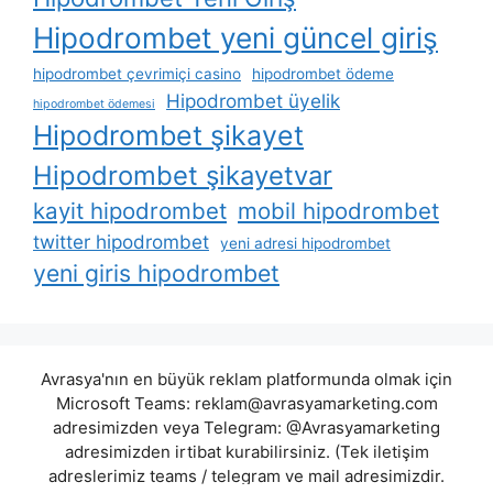
Hipodrombet yeni güncel giriş
hipodrombet çevrimiçi casino
hipodrombet ödeme
Hipodrombet üyelik
hipodrombet ödemesi
Hipodrombet şikayet
Hipodrombet şikayetvar
kayit hipodrombet
mobil hipodrombet
twitter hipodrombet
yeni adresi hipodrombet
yeni giris hipodrombet
Avrasya'nın en büyük reklam platformunda olmak için
Microsoft Teams:
reklam@avrasyamarketing.com
adresimizden veya Telegram: @Avrasyamarketing
adresimizden irtibat kurabilirsiniz. (Tek iletişim
adreslerimiz teams / telegram ve mail adresimizdir.