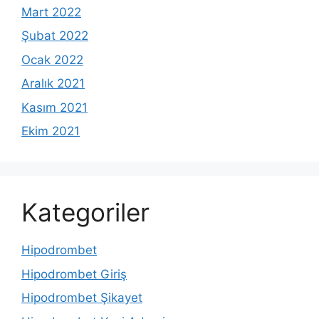
Mart 2022
Şubat 2022
Ocak 2022
Aralık 2021
Kasım 2021
Ekim 2021
Kategoriler
Hipodrombet
Hipodrombet Giriş
Hipodrombet Şikayet