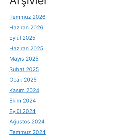
Arşivler
Temmuz 2026
Haziran 2026
Eylül 2025
Haziran 2025
Mayıs 2025
Şubat 2025
Ocak 2025
Kasım 2024
Ekim 2024
Eylül 2024
Ağustos 2024
Temmuz 2024