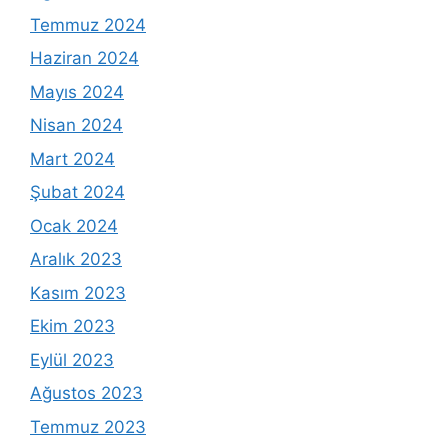
Temmuz 2024
Haziran 2024
Mayıs 2024
Nisan 2024
Mart 2024
Şubat 2024
Ocak 2024
Aralık 2023
Kasım 2023
Ekim 2023
Eylül 2023
Ağustos 2023
Temmuz 2023