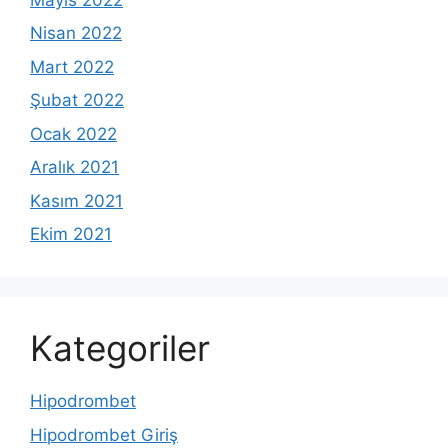
Nisan 2022
Mart 2022
Şubat 2022
Ocak 2022
Aralık 2021
Kasım 2021
Ekim 2021
Kategoriler
Hipodrombet
Hipodrombet Giriş