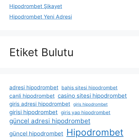
Hipodrombet Şikayet
Hipodrombet Yeni Adresi
Etiket Bulutu
adresi hipodrombet
bahis sitesi hipodrombet
casino sitesi hipodrombet
canli hipodrombet
giris adresi hipodrombet
giris hipodrombet
girisi hipodrombet
giris yap hipodrombet
güncel adresi hipodrombet
Hipodrombet
güncel hipodrombet