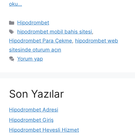
oku…
Kategoriler
Hipodrombet
Etiketler
hipodrombet mobil bahis sitesi
,
Hipodrombet Para Çekme
,
hipodrombet web
sitesinde oturum açın
Yorum yap
Son Yazılar
Hipodrombet Adresi
Hipodrombet Giriş
Hipodrombet Hevesli Hizmet