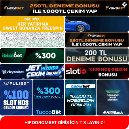
×
HIPODROMBET GİRİŞ İÇİN TIKLAYINIZ!