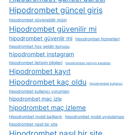
Hipodrombet güncel giriş
hipodrombet güvenebilir misin
Hipodrombet güvenilir mi
hipodrombet güvenlir mi
hipodrombet hizmetleri
hipodrombet hoş geldin bonusu
hipodrombet instagram
hipodrombet i̇letişim bilgileri
hipodrombet i̇letişim kanalları
Hipodrombet kayıt
Hipodrombet kaç oldu
hipodrombet kullanıcı
hipodrombet kullanıcı yorumları
hipodrombet maç izle
hipodrombet maç izleme
Hipodrombet mobil bağlantı
hipodrombet mobil uygulaması
hipodrombet nasil bir site
Hipodrombet nasıl bir site