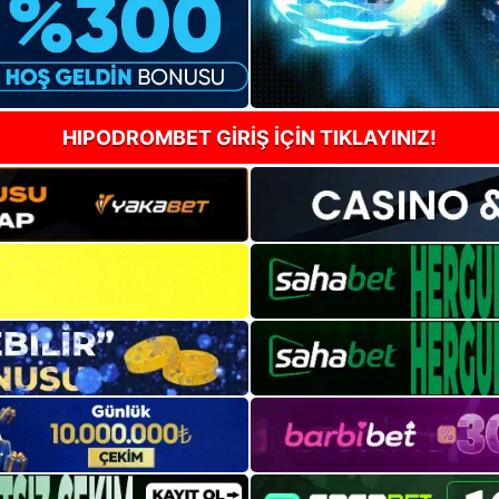
HIPODROMBET GİRİŞ İÇİN TIKLAYINIZ!