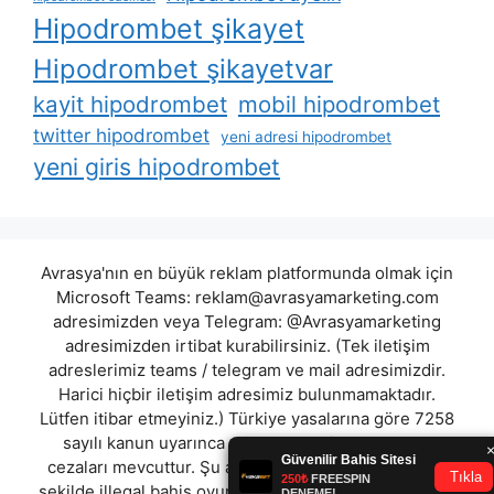
Hipodrombet şikayet
Hipodrombet şikayetvar
kayit hipodrombet
mobil hipodrombet
twitter hipodrombet
yeni adresi hipodrombet
yeni giris hipodrombet
Avrasya'nın en büyük reklam platformunda olmak için
Microsoft Teams:
reklam@avrasyamarketing.com
adresimizden veya Telegram: @Avrasyamarketing
adresimizden irtibat kurabilirsiniz. (Tek iletişim
adreslerimiz teams / telegram ve mail adresimizdir.
Harici hiçbir iletişim adresimiz bulunmamaktadır.
Lütfen itibar etmeyiniz.) Türkiye yasalarına göre 7258
sayılı kanun uyarınca yasa dışı bahis oynamanın
cezaları mevcuttur. Şu an bulunduğunuz site hiç bir
şekilde illegal bahis oyunları oynatmıyor ve oynamaya