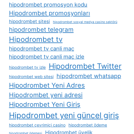
hipodrombet promosyon kodu
Hipodrombet promosyonları
hipodrombet sitesi
hipodrombet sosyal medya casino sektörü
hipodrombet telegram
Hipodrombet tv
hipodrombet tv canli maç
hipodrombet tv canli maç izle
Hipodrombet Twitter
hipodrombet tv izle
hipodrombet whatsapp
hipodrombet web sitesi
Hipodrombet Yeni Adres
Hipodrombet yeni adresi
Hipodrombet Yeni Giriş
Hipodrombet yeni güncel giriş
hipodrombet çevrimiçi casino
hipodrombet ödeme
Hipodrombet üyelik
hipodrombet ödemesi