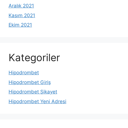
Aralık 2021
Kasım 2021
Ekim 2021
Kategoriler
Hipodrombet
Hipodrombet Giriş
Hipodrombet Şikayet
Hipodrombet Yeni Adresi