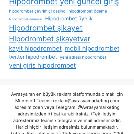
Hipodrombet yeni güncel giriş
hipodrombet çevrimiçi casino
hipodrombet ödeme
Hipodrombet üyelik
hipodrombet ödemesi
Hipodrombet şikayet
Hipodrombet şikayetvar
kayit hipodrombet
mobil hipodrombet
twitter hipodrombet
yeni adresi hipodrombet
yeni giris hipodrombet
Avrasya'nın en büyük reklam platformunda olmak için
Microsoft Teams:
reklam@avrasyamarketing.com
adresimizden veya Telegram: @Avrasyamarketing
adresimizden irtibat kurabilirsiniz. (Tek iletişim
adreslerimiz teams / telegram ve mail adresimizdir.
Harici hiçbir iletişim adresimiz bulunmamaktadır.
Lütfen itibar etmeyiniz.) Türkiye yasalarına göre 7258