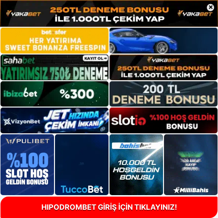
×
HIPODROMBET GİRİŞ İÇİN TIKLAYINIZ!