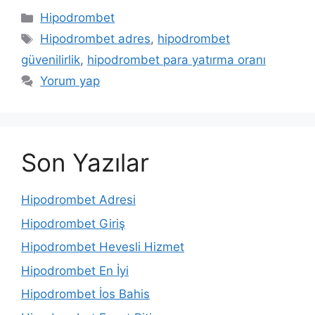
Kategoriler
Hipodrombet
Etiketler
Hipodrombet adres
,
hipodrombet
güvenilirlik
,
hipodrombet para yatırma oranı
Yorum yap
Son Yazılar
Hipodrombet Adresi
Hipodrombet Giriş
Hipodrombet Hevesli Hizmet
Hipodrombet En İyi
Hipodrombet İos Bahis