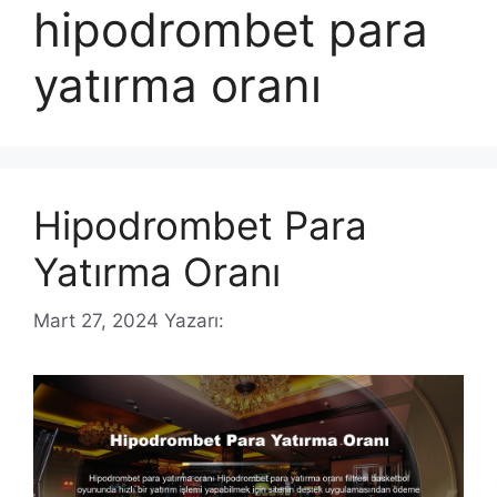
hipodrombet para
yatırma oranı
Hipodrombet Para
Yatırma Oranı
Mart 27, 2024
Yazarı: