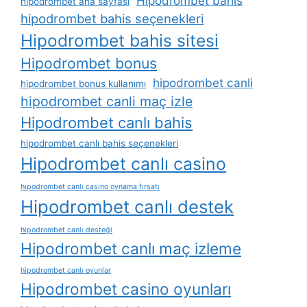
Hipodrombet bahis
hipodrombet ana sayfası
hipodrombet bahis seçenekleri
Hipodrombet bahis sitesi
Hipodrombet bonus
hipodrombet canli
hipodrombet bonus kullanımı
hipodrombet canli maç izle
Hipodrombet canlı bahis
hipodrombet canlı bahis seçenekleri
Hipodrombet canlı casino
hipodrombet canlı casino oynama fırsatı
Hipodrombet canlı destek
hipodrombet canlı desteği
Hipodrombet canlı maç izleme
hipodrombet canlı oyunlar
Hipodrombet casino oyunları