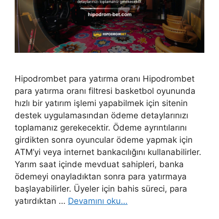
Hipodrombet para yatırma oranı Hipodrombet
para yatırma oranı filtresi basketbol oyununda
hızlı bir yatırım işlemi yapabilmek için sitenin
destek uygulamasından ödeme detaylarınızı
toplamanız gerekecektir. Ödeme ayrıntılarını
girdikten sonra oyuncular ödeme yapmak için
ATM’yi veya internet bankacılığını kullanabilirler.
Yarım saat içinde mevduat sahipleri, banka
ödemeyi onayladıktan sonra para yatırmaya
başlayabilirler. Üyeler için bahis süreci, para
yatırdıktan …
Devamını oku…