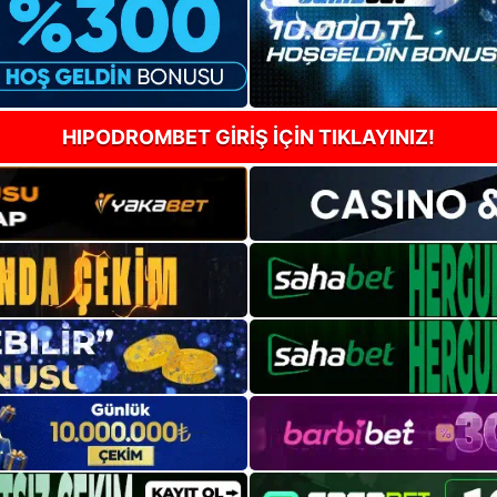
HIPODROMBET GİRİŞ İÇİN TIKLAYINIZ!