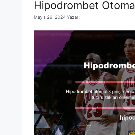
Hipodrombet Otomat
Mayıs 29, 2024
Yazarı: