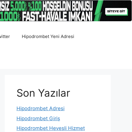
itter
Hipodrombet Yeni Adresi
Son Yazılar
Hipodrombet Adresi
Hipodrombet Giriş
Hipodrombet Hevesli Hizmet