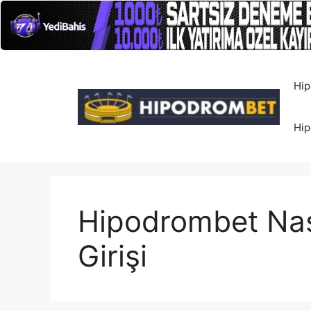
İçeriğe
atla
Hip
Hi
Hipodrombet Nas
Girişi