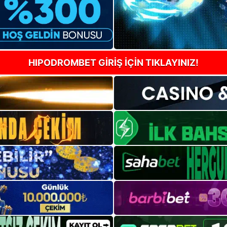
HIPODROMBET GİRİŞ İÇİN TIKLAYINIZ!