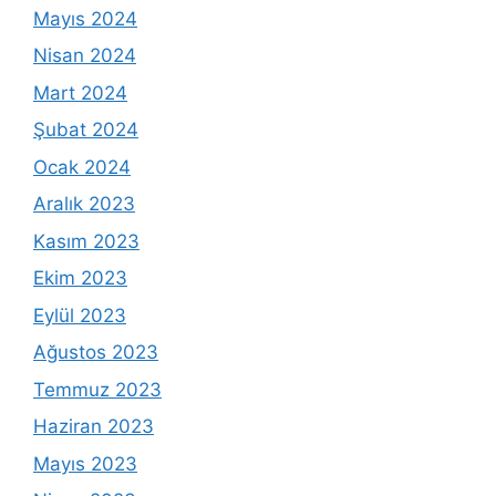
Mayıs 2024
Nisan 2024
Mart 2024
Şubat 2024
Ocak 2024
Aralık 2023
Kasım 2023
Ekim 2023
Eylül 2023
Ağustos 2023
Temmuz 2023
Haziran 2023
Mayıs 2023