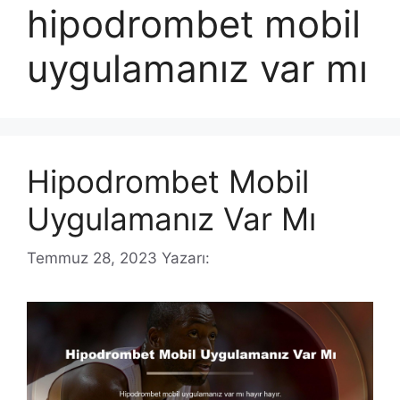
hipodrombet mobil
uygulamanız var mı
Hipodrombet Mobil
Uygulamanız Var Mı
Temmuz 28, 2023
Yazarı: