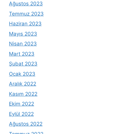
Ağustos 2023
Temmuz 2023
Haziran 2023
Mayıs 2023
Nisan 2023
Mart 2023
Şubat 2023
Ocak 2023
Aralık 2022
Kasım 2022
Ekim 2022
Eylül 2022
Ağustos 2022
Temmuz 2022