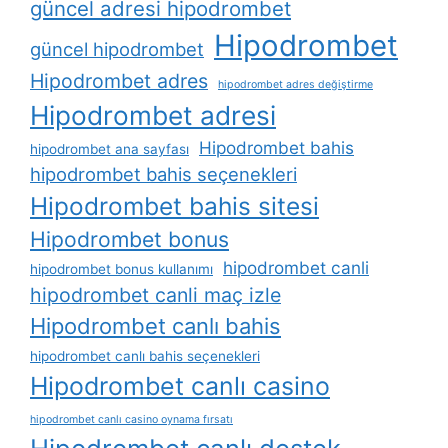
güncel adresi hipodrombet
Hipodrombet
güncel hipodrombet
Hipodrombet adres
hipodrombet adres değiştirme
Hipodrombet adresi
Hipodrombet bahis
hipodrombet ana sayfası
hipodrombet bahis seçenekleri
Hipodrombet bahis sitesi
Hipodrombet bonus
hipodrombet canli
hipodrombet bonus kullanımı
hipodrombet canli maç izle
Hipodrombet canlı bahis
hipodrombet canlı bahis seçenekleri
Hipodrombet canlı casino
hipodrombet canlı casino oynama fırsatı