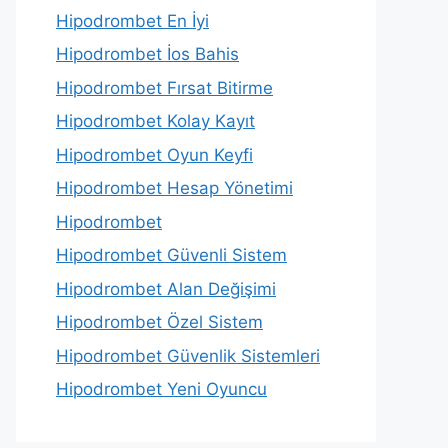
Hipodrombet En İyi
Hipodrombet İos Bahis
Hipodrombet Fırsat Bitirme
Hipodrombet Kolay Kayıt
Hipodrombet Oyun Keyfi
Hipodrombet Hesap Yönetimi
Hipodrombet
Hipodrombet Güvenli Sistem
Hipodrombet Alan Değişimi
Hipodrombet Özel Sistem
Hipodrombet Güvenlik Sistemleri
Hipodrombet Yeni Oyuncu