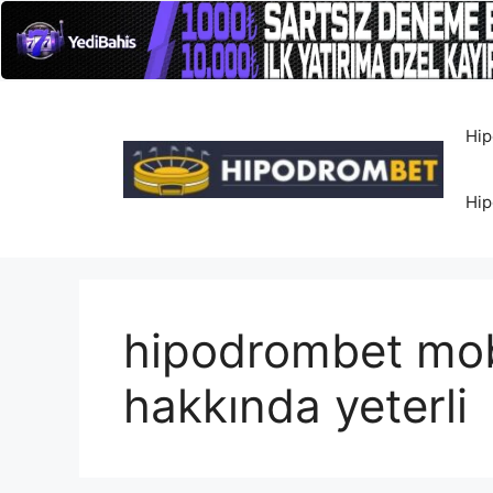
İçeriğe
atla
Hip
Hi
hipodrombet mobi
hakkında yeterli