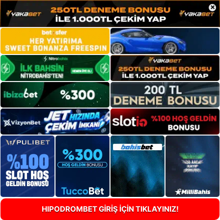
×
HIPODROMBET GİRİŞ İÇİN TIKLAYINIZ!