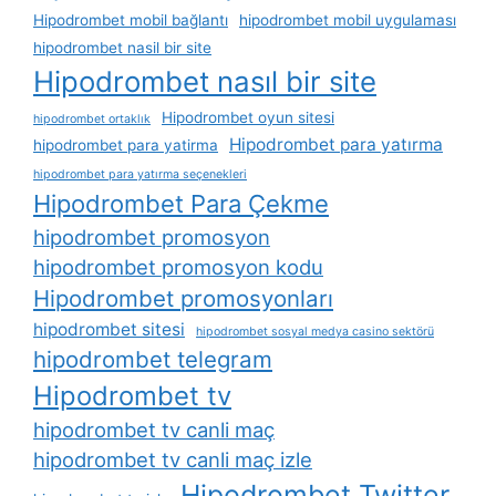
Hipodrombet mobil bağlantı
hipodrombet mobil uygulaması
hipodrombet nasil bir site
Hipodrombet nasıl bir site
Hipodrombet oyun sitesi
hipodrombet ortaklık
Hipodrombet para yatırma
hipodrombet para yatirma
hipodrombet para yatırma seçenekleri
Hipodrombet Para Çekme
hipodrombet promosyon
hipodrombet promosyon kodu
Hipodrombet promosyonları
hipodrombet sitesi
hipodrombet sosyal medya casino sektörü
hipodrombet telegram
Hipodrombet tv
hipodrombet tv canli maç
hipodrombet tv canli maç izle
Hipodrombet Twitter