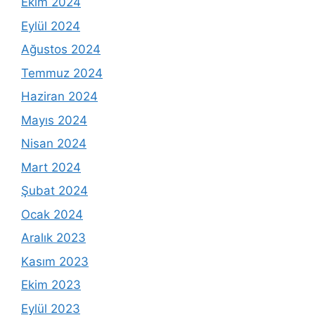
Ekim 2024
Eylül 2024
Ağustos 2024
Temmuz 2024
Haziran 2024
Mayıs 2024
Nisan 2024
Mart 2024
Şubat 2024
Ocak 2024
Aralık 2023
Kasım 2023
Ekim 2023
Eylül 2023