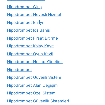
Hipodrombet Giriş
Hipodrombet Hevesli Hizmet
Hipodrombet En İyi
Hipodrombet İos Bahis
Hipodrombet Fırsat Bitirme
Hipodrombet Kolay Kayıt
Hipodrombet Oyun Keyfi
Hipodrombet Hesap Yönetimi
Hipodrombet
Hipodrombet Güvenli Sistem
Hipodrombet Alan Değişimi
Hipodrombet Özel Sistem
Hipodrombet Güvenlik Sistemleri