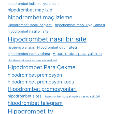
hipodrombet kullanıcı yorumları
hipodrombet maç izle
hipodrombet maç izleme
Hipodrombet mobil bağlantı
hipodrombet mobil uygulaması
hipodrombet nasil bir site
Hipodrombet nasıl bir site
Hipodrombet oyun sitesi
hipodrombet ortaklık
Hipodrombet para yatırma
hipodrombet para yatirma
hipodrombet para yatırma seçenekleri
Hipodrombet Para Çekme
hipodrombet promosyon
hipodrombet promosyon kodu
Hipodrombet promosyonları
hipodrombet sitesi
hipodrombet sosyal medya casino sektörü
hipodrombet telegram
Hipodrombet tv