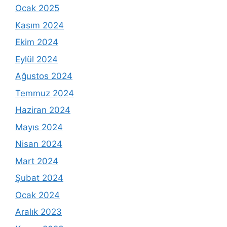
Ocak 2025
Kasım 2024
Ekim 2024
Eylül 2024
Ağustos 2024
Temmuz 2024
Haziran 2024
Mayıs 2024
Nisan 2024
Mart 2024
Şubat 2024
Ocak 2024
Aralık 2023