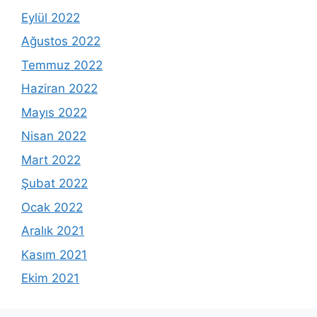
Eylül 2022
Ağustos 2022
Temmuz 2022
Haziran 2022
Mayıs 2022
Nisan 2022
Mart 2022
Şubat 2022
Ocak 2022
Aralık 2021
Kasım 2021
Ekim 2021