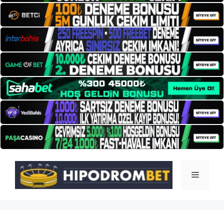
İçeriğe
atla
Menü