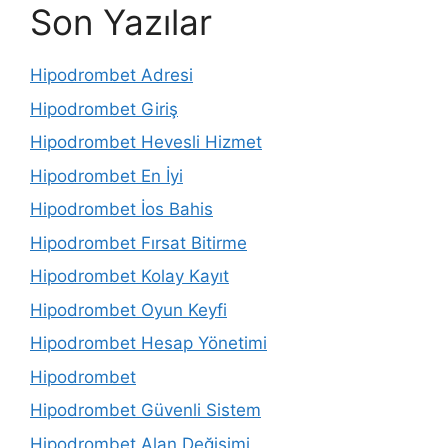
Son Yazılar
Hipodrombet Adresi
Hipodrombet Giriş
Hipodrombet Hevesli Hizmet
Hipodrombet En İyi
Hipodrombet İos Bahis
Hipodrombet Fırsat Bitirme
Hipodrombet Kolay Kayıt
Hipodrombet Oyun Keyfi
Hipodrombet Hesap Yönetimi
Hipodrombet
Hipodrombet Güvenli Sistem
Hipodrombet Alan Değişimi