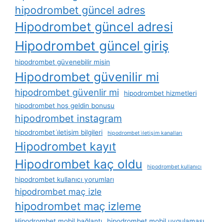
hipodrombet güncel adres
Hipodrombet güncel adresi
Hipodrombet güncel giriş
hipodrombet güvenebilir misin
Hipodrombet güvenilir mi
hipodrombet güvenlir mi
hipodrombet hizmetleri
hipodrombet hoş geldin bonusu
hipodrombet instagram
hipodrombet i̇letişim bilgileri
hipodrombet i̇letişim kanalları
Hipodrombet kayıt
Hipodrombet kaç oldu
hipodrombet kullanıcı
hipodrombet kullanıcı yorumları
hipodrombet maç izle
hipodrombet maç izleme
Hipodrombet mobil bağlantı
hipodrombet mobil uygulaması