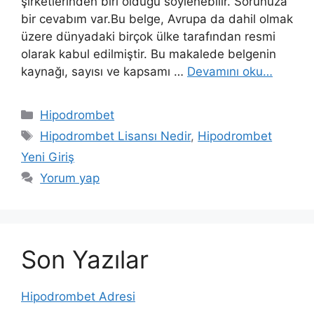
şirketlerinden biri olduğu söylenebilir. Sorunuza
bir cevabım var.Bu belge, Avrupa da dahil olmak
üzere dünyadaki birçok ülke tarafından resmi
olarak kabul edilmiştir. Bu makalede belgenin
kaynağı, sayısı ve kapsamı …
Devamını oku…
Kategoriler
Hipodrombet
Etiketler
Hipodrombet Lisansı Nedir
,
Hipodrombet
Yeni Giriş
Yorum yap
Son Yazılar
Hipodrombet Adresi