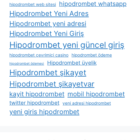
hipodrombet whatsapp
hipodrombet web sitesi
Hipodrombet Yeni Adres
Hipodrombet yeni adresi
Hipodrombet Yeni Giriş
Hipodrombet yeni güncel giriş
hipodrombet çevrimiçi casino
hipodrombet ödeme
Hipodrombet üyelik
hipodrombet ödemesi
Hipodrombet şikayet
Hipodrombet şikayetvar
kayit hipodrombet
mobil hipodrombet
twitter hipodrombet
yeni adresi hipodrombet
yeni giris hipodrombet