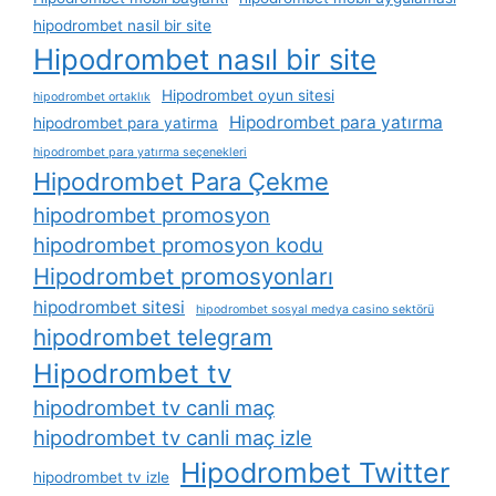
hipodrombet nasil bir site
Hipodrombet nasıl bir site
Hipodrombet oyun sitesi
hipodrombet ortaklık
Hipodrombet para yatırma
hipodrombet para yatirma
hipodrombet para yatırma seçenekleri
Hipodrombet Para Çekme
hipodrombet promosyon
hipodrombet promosyon kodu
Hipodrombet promosyonları
hipodrombet sitesi
hipodrombet sosyal medya casino sektörü
hipodrombet telegram
Hipodrombet tv
hipodrombet tv canli maç
hipodrombet tv canli maç izle
Hipodrombet Twitter
hipodrombet tv izle