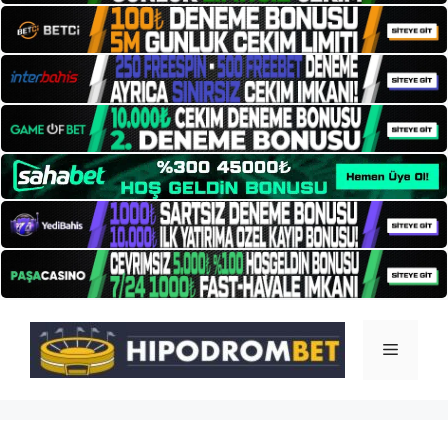
İçeriğe
atla
Menü