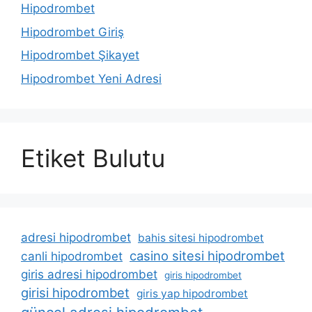
Hipodrombet
Hipodrombet Giriş
Hipodrombet Şikayet
Hipodrombet Yeni Adresi
Etiket Bulutu
adresi hipodrombet
bahis sitesi hipodrombet
casino sitesi hipodrombet
canli hipodrombet
giris adresi hipodrombet
giris hipodrombet
girisi hipodrombet
giris yap hipodrombet