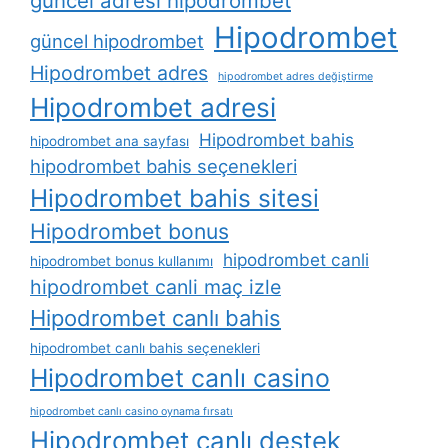
güncel adresi hipodrombet
Hipodrombet
güncel hipodrombet
Hipodrombet adres
hipodrombet adres değiştirme
Hipodrombet adresi
Hipodrombet bahis
hipodrombet ana sayfası
hipodrombet bahis seçenekleri
Hipodrombet bahis sitesi
Hipodrombet bonus
hipodrombet canli
hipodrombet bonus kullanımı
hipodrombet canli maç izle
Hipodrombet canlı bahis
hipodrombet canlı bahis seçenekleri
Hipodrombet canlı casino
hipodrombet canlı casino oynama fırsatı
Hipodrombet canlı destek