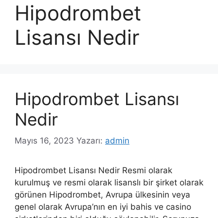
Hipodrombet
Lisansı Nedir
Hipodrombet Lisansı
Nedir
Mayıs 16, 2023
Yazarı:
admin
Hipodrombet Lisansı Nedir Resmi olarak
kurulmuş ve resmi olarak lisanslı bir şirket olarak
görünen Hipodrombet, Avrupa ülkesinin veya
genel olarak Avrupa’nın en iyi bahis ve casino