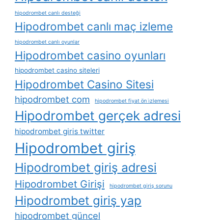
hipodrombet canlı desteği
Hipodrombet canlı maç izleme
hipodrombet canlı oyunlar
Hipodrombet casino oyunları
hipodrombet casino siteleri
Hipodrombet Casino Sitesi
hipodrombet com
hipodrombet fiyat ön i̇zlemesi
Hipodrombet gerçek adresi
hipodrombet giris twitter
Hipodrombet giriş
Hipodrombet giriş adresi
Hipodrombet Girişi
hipodrombet giriş sorunu
Hipodrombet giriş yap
hipodrombet güncel