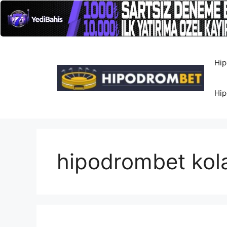
İçeriğe
atla
Hip
Hi
hipodrombet kola