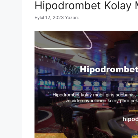
Hipodrombet Kolay M
Eylül 12, 2023
Yazarı: