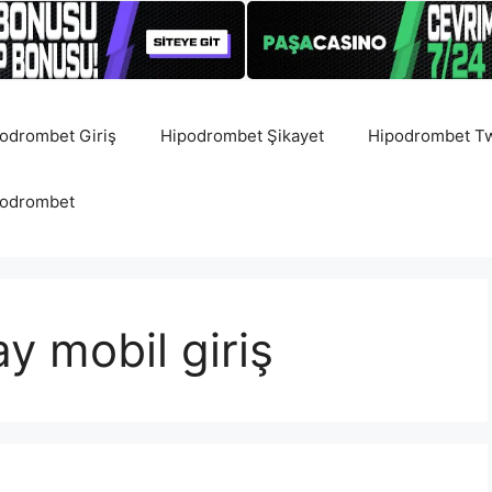
odrombet Giriş
Hipodrombet Şikayet
Hipodrombet Tw
podrombet
y mobil giriş