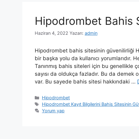
Hipodrombet Bahis Si
Haziran 4, 2022
Yazarı:
admin
Hipodrombet bahis sitesinin güvenilirliği H
bir başka yolu da kullanıcı yorumlarıdır. Her 
Tanınmış bahis siteleri için bu genellikle 
sayısı da oldukça fazladır. Bu da demek ol
var. Bu sayede bahis sitesi hakkındaki …
Kategoriler
Hipodrombet
Etiketler
Hipodrombet Kayıt Bilgilerini Bahis Sitesinin Güve
Yorum yap