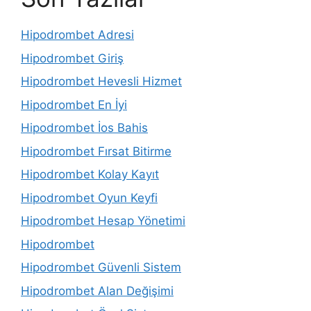
Hipodrombet Adresi
Hipodrombet Giriş
Hipodrombet Hevesli Hizmet
Hipodrombet En İyi
Hipodrombet İos Bahis
Hipodrombet Fırsat Bitirme
Hipodrombet Kolay Kayıt
Hipodrombet Oyun Keyfi
Hipodrombet Hesap Yönetimi
Hipodrombet
Hipodrombet Güvenli Sistem
Hipodrombet Alan Değişimi