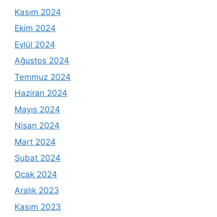
Kasım 2024
Ekim 2024
Eylül 2024
Ağustos 2024
Temmuz 2024
Haziran 2024
Mayıs 2024
Nisan 2024
Mart 2024
Şubat 2024
Ocak 2024
Aralık 2023
Kasım 2023