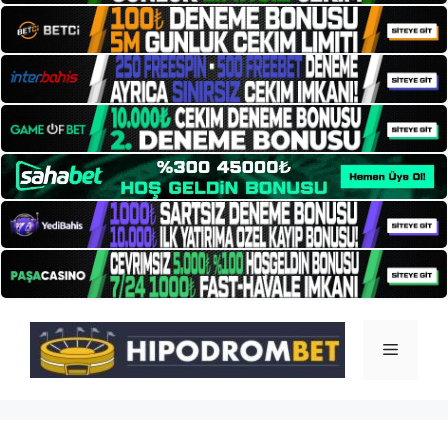
İçeriğe
atla
Menü