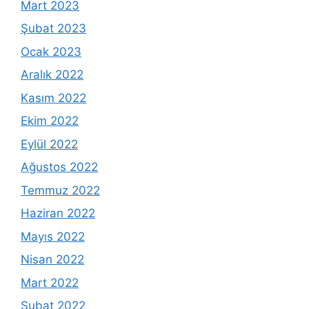
Mart 2023
Şubat 2023
Ocak 2023
Aralık 2022
Kasım 2022
Ekim 2022
Eylül 2022
Ağustos 2022
Temmuz 2022
Haziran 2022
Mayıs 2022
Nisan 2022
Mart 2022
Şubat 2022