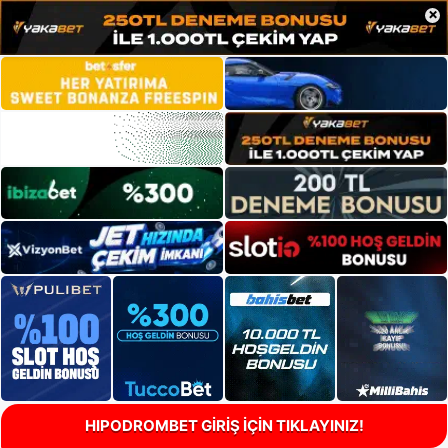
×
HIPODROMBET GİRİŞ İÇİN TIKLAYINIZ!