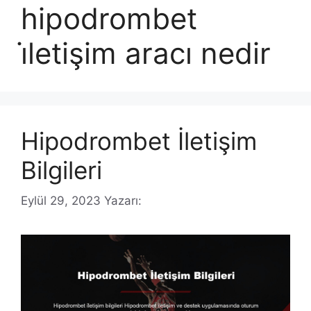
hipodrombet
i̇letişim aracı nedir
Hipodrombet İletişim
Bilgileri
Eylül 29, 2023
Yazarı: