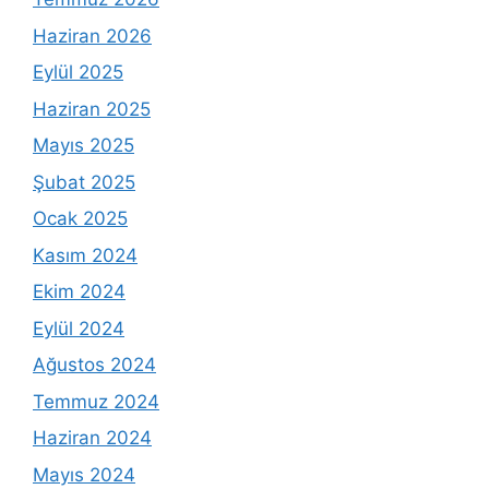
Haziran 2026
Eylül 2025
Haziran 2025
Mayıs 2025
Şubat 2025
Ocak 2025
Kasım 2024
Ekim 2024
Eylül 2024
Ağustos 2024
Temmuz 2024
Haziran 2024
Mayıs 2024