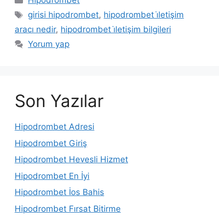
Hipodrombet
Etiketler
girisi hipodrombet
,
hipodrombet i̇letişim
aracı nedir
,
hipodrombet i̇letişim bilgileri
Yorum yap
Son Yazılar
Hipodrombet Adresi
Hipodrombet Giriş
Hipodrombet Hevesli Hizmet
Hipodrombet En İyi
Hipodrombet İos Bahis
Hipodrombet Fırsat Bitirme